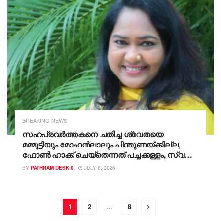
BREAKING NEWS
സഹപ്രവർത്തകനെ ചതിച്ച ശ്വേതയെ
മമ്മൂട്ടിയും മോഹന്‍ലാലും പിന്തുണയ്ക്കില്ല,
ഫോണ്‍ ഹാക്ക് ചെയ്തെന്നത് പച്ചക്കള്ളം, സ്വന്തം
അംഗത്തെയാണ് ഇങ്ങനെ ജനങ്ങൾക്ക് മുന്നിൽ
BY
PATHRAM DESK 8
JULY 6, 2026
മോശക്കാരനാക്കി അപമാനിക്കുന്നത്,
ശ്വേതയ്ക്കെതിരെ ഉഷ ഹസീന
1
2
…
8