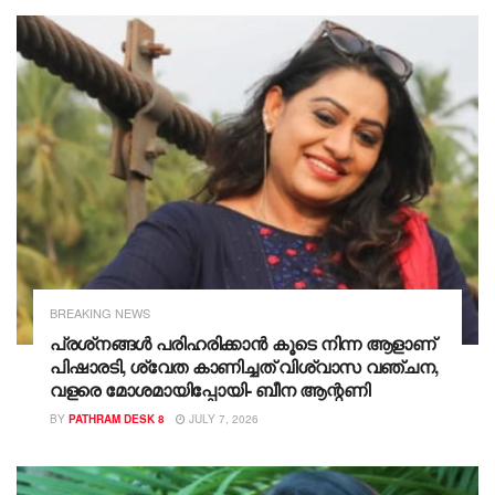
BREAKING NEWS
പ്രശ്‌നങ്ങൾ പരിഹരിക്കാൻ കൂടെ നിന്ന ആളാണ്
പിഷാരടി, ശ്വേത കാണിച്ചത് വിശ്വാസ വഞ്ചന,
വളരെ മോശമായിപ്പോയി- ബീന ആന്റണി
BY
PATHRAM DESK 8
JULY 7, 2026