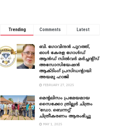
Trending
Comments
Latest
ബി. ​ഗോവിന്ദൻ പുറത്ത്,
ഓൾ കേരള ഗോൾഡ്
ആൻഡ് സിൽവർ മർച്ചന്റ്സ്
അസോസിയേഷൻ
ആക്ടിംഗ് പ്രസിഡന്റായി
അയമു ഹാജി
FEBRUARY 27, 2025
മെന്‍റലിസം പ്രമേയമായ
സൈക്കോ ത്രില്ലർ ചിത്രം
‘ഡോ. ബെന്നറ്റ്’
ചിത്രീകരണം ആരംഭിച്ചു
MAY 1, 2025