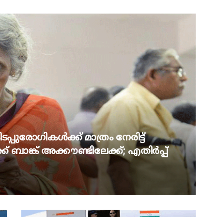
പ്പുരോഗികൾക്ക് മാത്രം നേരിട്ട്
് ബാങ്ക് അക്കൗണ്ടിലേക്ക്; എതിർപ്പ്