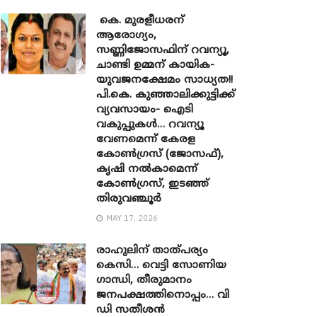
കെ. മുരളീധരന്
ആരോഗ്യം,
സണ്ണിജോസഫിന് റവന്യൂ,
ചാണ്ടി ഉമ്മന് കായിക-
യുവജനക്ഷേമം സാധ്യത!!
പി.കെ. കുഞ്ഞാലിക്കുട്ടിക്ക്
വ്യവസായം- ഐടി
വകുപ്പുകൾ… റവന്യൂ
വേണമെന്ന് കേരള
കോൺഗ്രസ് (ജോസഫ്),
കൃഷി നൽകാമെന്ന്
കോൺഗ്രസ്, ഇടഞ്ഞ്
തിരുവഞ്ചൂർ
MAY 17, 2026
രാഹുലിന് താത്പര്യം
കെസി… വെട്ടി സോണിയ ​
ഗാന്ധി, തീരുമാനം
ജനപക്ഷത്തിനൊപ്പം… വി
ഡി സതീശൻ