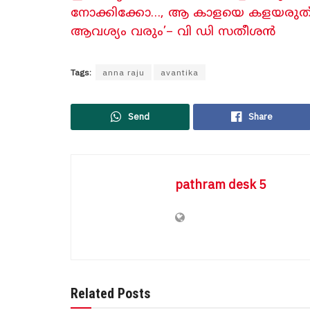
നോക്കിക്കോ…, ആ കാളയെ കളയരുത്, 
ആവശ്യം വരും’– വി ഡി സതീശൻ
Tags:
anna raju
avantika
Send
Share
pathram desk 5
Related Posts