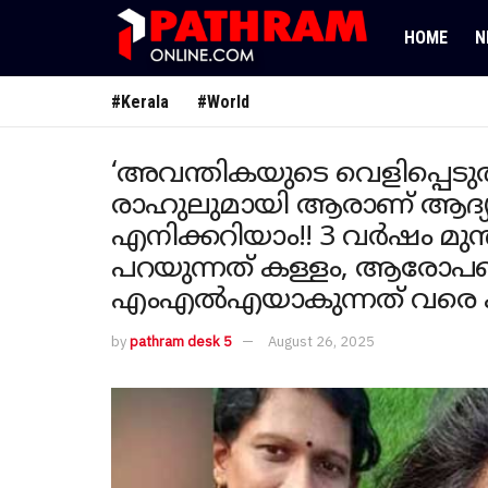
HOME
N
#Kerala
#World
‘അവന്തികയുടെ വെളിപ്പെടുത
രാഹുലുമായി ആരാണ് ആദ്യം ച
എനിക്കറിയാം!! 3 വർഷം മു
പറയുന്നത് കള്ളം, ആരോപ
എംഎൽഎയാകുന്നത് വരെ കാത്
by
pathram desk 5
August 26, 2025