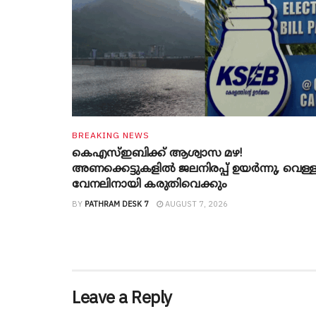
BREAKING NEWS
കെഎസ്ഇബിക്ക് ആശ്വാസ മഴ!
അണക്കെട്ടുകളിൽ ജലനിരപ്പ് ഉയർന്നു, വെള്
വേനലിനായി കരുതിവെക്കും
BY
PATHRAM DESK 7
AUGUST 7, 2026
Leave a Reply