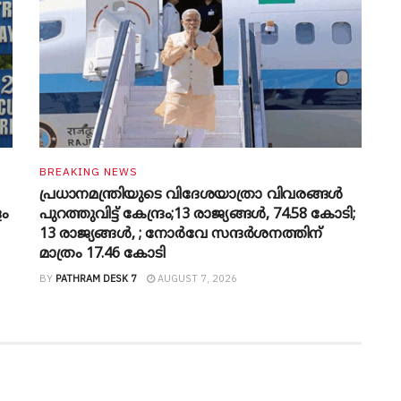
BREAKING NEWS
പ്രധാനമന്ത്രിയുടെ വിദേശയാത്രാ വിവരങ്ങൾ
ളം
പുറത്തുവിട്ട് കേന്ദ്രം;13 രാജ്യങ്ങൾ, 74.58 കോടി;
13 രാജ്യങ്ങൾ, ; നോർവേ സന്ദർശനത്തിന്
മാത്രം 17.46 കോടി
BY
PATHRAM DESK 7
AUGUST 7, 2026