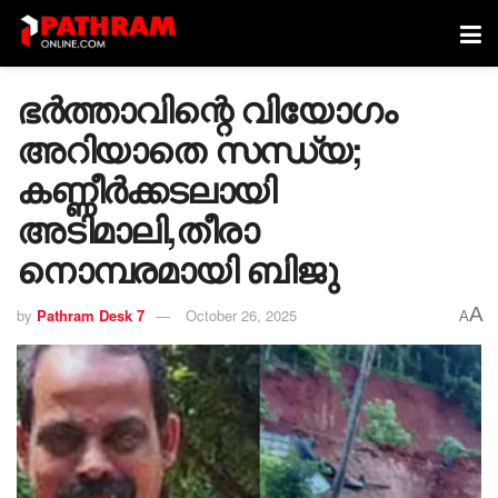
ഭർത്താവിന്റെ വിയോഗം
അറിയാതെ സന്ധ്യ;
കണ്ണീർക്കടലായി
അടിമാലി,തീരാ
നൊമ്പരമായി ബിജു
A
by
Pathram Desk 7
October 26, 2025
A