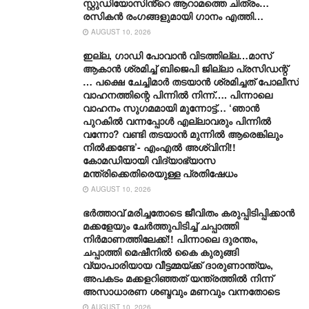
സ്റ്റുഡിയോസിൻ്റെ ആറാമത്തെ ചിത്രം…
രസികൻ രംഗങ്ങളുമായി ഗാനം എത്തി…
AUGUST 10, 2026
ഇല്ല, ​ഗാഡി പോവാൻ വിടത്തില്ല…മാസ്
ആകാൻ ശ്രമിച്ച് ബിജെപി ജില്ലാ പ്രസിഡന്റ്
… പക്ഷെ ചേച്ചിമാർ തടയാൻ ശ്രമിച്ചത് പോലീസ്
വാഹനത്തിന്റെ പിന്നിൽ നിന്ന്…. പിന്നാലെ
വാഹനം സു​ഗമമായി മുന്നോട്ട്… ‘ഞാൻ
പുറകിൽ വന്നപ്പോൾ എല്ലാവരും പിന്നിൽ
വന്നോ? വണ്ടി തടയാൻ മുന്നിൽ ആരെങ്കിലും
നിൽക്കണ്ടേ’- എംഎൽ അശ്വിനി!!
കോമഡിയായി വിദ്യാഭ്യാസ
മന്ത്രിക്കെതിരെയുള്ള പ്രതിഷേധം
AUGUST 10, 2026
ഭർത്താവ് മരിച്ചതോടെ ജീവിതം കരുപ്പിടിപ്പിക്കാൻ
മക്കളേയും ചേർത്തുപിടിച്ച് ചപ്പാത്തി
നിർമാണത്തിലേക്ക്!! പിന്നാലെ ദുരന്തം,
ചപ്പാത്തി മെഷീനിൽ കൈ കുരുങ്ങി
വ്യാപാരിയായ വീട്ടമ്മയ്ക്ക് ദാരുണാന്ത്യം,
അപകടം മക്കളറിഞ്ഞത് യന്ത്രത്തിൽ നിന്ന്
അസാധാരണ ശബ്ദവും മണവും വന്നതോടെ
AUGUST 10, 2026