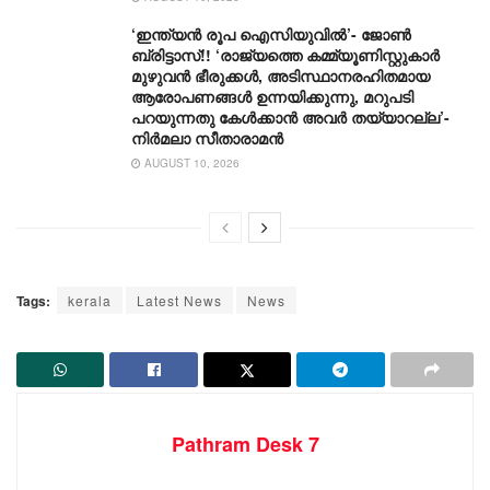
‘ഇന്ത്യൻ രൂപ ഐസിയുവിൽ’- ജോൺ
ബ്രിട്ടാസ്!! ‘രാജ്യത്തെ കമ്മ്യൂണിസ്റ്റുകാർ
മുഴുവൻ ഭീരുക്കൾ, അടിസ്ഥാനരഹിതമായ
ആരോപണങ്ങൾ ഉന്നയിക്കുന്നു, മറുപടി
പറയുന്നതു കേൾക്കാൻ അവർ തയ്യാറല്ല’-
നിർമലാ സീതാരാമൻ
AUGUST 10, 2026
Tags:
kerala
Latest News
News
Pathram Desk 7