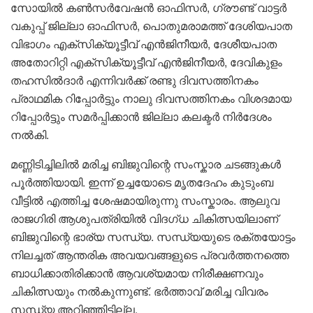
സോയിൽ കൺസർവേഷൻ ഓഫിസർ, ഗ്രൗണ്ട് വാട്ടർ
വകുപ്പ് ജില്ലാ ഓഫിസർ, പൊതുമരാമത്ത് ദേശിയപാത
വിഭാഗം എക്സിക്യൂട്ടീവ് എൻജിനീയർ, ദേശീയപാത
അതോറിറ്റി എക്സിക്യൂട്ടീവ് എൻജിനീയർ, ദേവികുളം
തഹസിൽദാർ എന്നിവർക്ക് രണ്ടു ദിവസത്തിനകം
പ്രാഥമിക റിപ്പോർട്ടും നാലു ദിവസത്തിനകം വിശദമായ
റിപ്പോർട്ടും സമർപ്പിക്കാൻ ജില്ലാ കലക്ടർ നിർദേശം
നൽകി.
മണ്ണിടിച്ചിലിൽ മരിച്ച ബിജുവിന്റെ സംസ്കാര ചടങ്ങുകൾ
പൂർത്തിയായി. ഇന്ന് ഉച്ചയോടെ മൃതദേഹം കുടുംബ
വീട്ടിൽ എത്തിച്ച ശേഷമായിരുന്നു സംസ്കാരം. ആലുവ
രാജഗിരി ആശുപത്രിയിൽ വിദഗ്ധ ചികിത്സയിലാണ്
ബിജുവിന്റെ ഭാര്യ സന്ധ്യ. സന്ധ്യയുടെ രക്തയോട്ടം
നിലച്ചത് ആന്തരിക അവയവങ്ങളുടെ പ്രവർത്തനത്തെ
ബാധിക്കാതിരിക്കാൻ ആവശ്യമായ നിരീക്ഷണവും
ചികിത്സയും നൽകുന്നുണ്ട്. ഭർത്താവ് മരിച്ച വിവരം
സന്ധ്യ അറിഞ്ഞിട്ടില്ല.