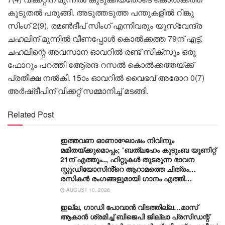
കൂടുതൽ പരുങ്ങി. അടുത്തടുത്ത പന്തുകളിൽ റിങ്കു
സിംഗ് 2(9), രമൺദീപ് സിംഗ് എന്നിവരും യുസ്‌വേന്ദ്ര
ചഹലിന് മുന്നിൽ വീണപ്പോൾ കൊൽക്കത്ത 79ന് എട്ട്.
ചഹലിന്റെ അവസാന ഓവറിൽ രണ്ട് സിക്‌സും ഒരു
ഫോറും പറത്തി ആേ്രന്ദ റസൽ കൊൽക്കത്തയ്ക്ക്
പ്രതീക്ഷ നൽകി. 15ാം ഓവറിൽ വൈഭവ് അരോറ 0(7)
അർഷ്ദീപിന് വിക്കറ്റ് സമ്മാനിച്ച് മടങ്ങി.
Related Post
ഇത്തവണ ഓണാഘോഷം നിവിനും
മമിതയ്ക്കുമൊപ്പം; ‘ബത്‍ലഹേം കുടുംബ യൂണിറ്റ്
21ന് എത്തും.., ഹിറ്റുകൾ തുടരുന്ന ഭാവന
സ്റ്റുഡിയോസിൻ്റെ ആറാമത്തെ ചിത്രം…
രസികൻ രംഗങ്ങളുമായി ഗാനം എത്തി…
AUGUST 10, 2026
ഇല്ല, ​ഗാഡി പോവാൻ വിടത്തില്ല…മാസ്
ആകാൻ ശ്രമിച്ച് ബിജെപി ജില്ലാ പ്രസിഡന്റ്