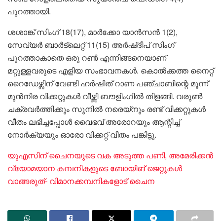
പുറത്തായി.
ശശാങ്ക് സിംഗ് 18(17), മാർക്കോ യാൻസൻ 1(2),
സേവ്യർ ബാർട്ലെറ്റ് 11(15) അർഷ്ദീപ് സിംഗ്
പുറത്താകാതെ ഒരു റൺ എന്നിങ്ങനെയാണ്
മറ്റുള്ളവരുടെ എളിയ സംഭാവനകൾ. കൊൽക്കത്ത നൈറ്റ്
റൈഡേഴ്സിന് വേണ്ടി ഹർഷിത് റാണ പഞ്ചാബിന്റെ മൂന്ന്
മുൻനിര വിക്കറ്റുകൾ വീഴ്ത്തി ബൗളിംഗിൽ തിളങ്ങി. വരുൺ
ചക്രവർത്തിക്കും സുനിൽ നരെയ്നും രണ്ട് വിക്കറ്റുകൾ
വീതം ലഭിച്ചപ്പോൾ വൈഭവ് അരോറയും ആന്റിച്ച്
നോർക്യയും ഓരോ വിക്കറ്റ് വീതം പങ്കിട്ടു.
യുഎസിന് ചൈനയുടെ വക അടുത്ത പണി, അമേരിക്കൻ
വ്യോമയാന കമ്പനികളുടെ ബോയിങ് ജെറ്റുകൾ
വാങ്ങരുത്- വിമാനക്കമ്പനികളോട് ചൈന