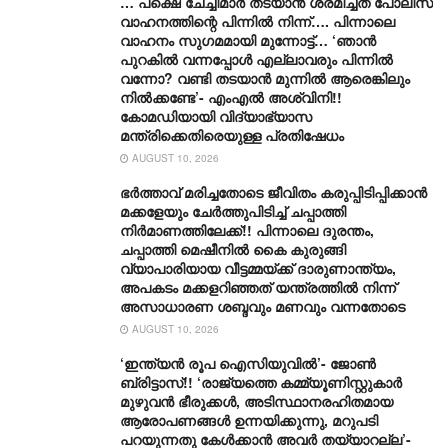
… പക്ഷെ ചേച്ചിമാർ തടയാൻ ശ്രമിച്ചത് പോലീസ്
വാഹനത്തിന്റെ പിന്നിൽ നിന്ന്…. പിന്നാലെ
വാഹനം സു​ഗമമായി മുന്നോട്ട്… ‘ഞാൻ
പുറകിൽ വന്നപ്പോൾ എല്ലാവരും പിന്നിൽ
വന്നോ? വണ്ടി തടയാൻ മുന്നിൽ ആരെങ്കിലും
നിൽക്കണ്ടേ’- എംഎൽ അശ്വിനി!!
കോമഡിയായി വിദ്യാഭ്യാസ
മന്ത്രിക്കെതിരെയുള്ള പ്രതിഷേധം
AUGUST 10, 2026
ഭർത്താവ് മരിച്ചതോടെ ജീവിതം കരുപ്പിടിപ്പിക്കാൻ
മക്കളേയും ചേർത്തുപിടിച്ച് ചപ്പാത്തി
നിർമാണത്തിലേക്ക്!! പിന്നാലെ ദുരന്തം,
ചപ്പാത്തി മെഷീനിൽ കൈ കുരുങ്ങി
വ്യാപാരിയായ വീട്ടമ്മയ്ക്ക് ദാരുണാന്ത്യം,
അപകടം മക്കളറിഞ്ഞത് യന്ത്രത്തിൽ നിന്ന്
അസാധാരണ ശബ്ദവും മണവും വന്നതോടെ
AUGUST 10, 2026
‘ഇന്ത്യൻ രൂപ ഐസിയുവിൽ’- ജോൺ
ബ്രിട്ടാസ്!! ‘രാജ്യത്തെ കമ്മ്യൂണിസ്റ്റുകാർ
മുഴുവൻ ഭീരുക്കൾ, അടിസ്ഥാനരഹിതമായ
ആരോപണങ്ങൾ ഉന്നയിക്കുന്നു, മറുപടി
പറയുന്നതു കേൾക്കാൻ അവർ തയ്യാറല്ല’-