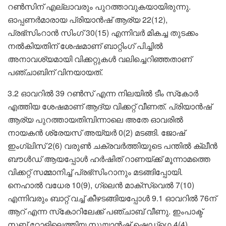
റൺസിന് എല്ലാവരും പുറത്താവുകയായിരുന്നു.
ഓപ്പണർമാരായ പ്രിയാൻഷ് ആര്യ 22(12),
പ്രഭ്സിംറാൻ സിംഗ് 30(15) എന്നിവർ മികച്ച തുടക്കം
നൽകിയതിന് ശേഷമാണ് ബാറ്റിംഗ് പിച്ചിൽ
അനാവശ്യമായി വിക്കറ്റുകൾ വലിച്ചെറിഞ്ഞതാണ്
പഞ്ചാബിന് വിനയായത്.
3.2 ഓവറിൽ 39 റൺസ് എന്ന നിലയിൽ ടീം സ്‌കോർ
എത്തിയ ശേഷമാണ് ആദ്യ വിക്കറ്റ് വീണത്. പ്രിയാൻഷ്
ആര്യ പുറത്തായതിമ്പിന്നാലെ അതേ ഓവരിൽ
നായകൻ ശ്രേയസ് അയ്യർ 0(2) മടങ്ങി. ജോഷ്
ഇംഗ്ലിസ് 2(6) വരുൺ ചക്രവർത്തിയുടെ പന്തിൽ ക്ലീൻ
ബൗൾഡ് ആയപ്പോൾ ഹർഷിത് റാണയ്ക്ക് മൂന്നാമത്തെ
വിക്കറ്റ് സമ്മാനിച്ച് പ്രഭ്സിംറാനും മടങ്ങിപ്പോയി.
നെഹാൽ വധേര 10(9), ഗ്ലെൻ മാക്സ്വെൽ 7(10)
എന്നിവരും ബാറ്റ് വച്ച് കീഴടങ്ങിയപ്പോൾ 9.1 ഓവറിൽ 76ന്
ആറ് എന്ന സ്‌കോറിലേക്ക് പഞ്ചാബ് വീണു. ഇംപാക്ട്
സബ് റോളിലെത്തിയ സുയാൻഷ് ഷെഡ്ഗെ 4(4)