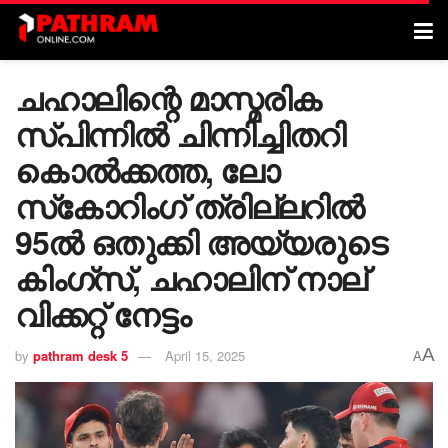
ചഹാലിന്റെ മാസ്മരിക
സ്പിന്നിൽ ചിന്നിച്ചിതറി
കൊൽക്കത്ത, ലോ
സ്‌കോറിംഗ് ത്രില്ലറിൽ
95ൽ ഒതുക്കി അയ്യരുടെ
കിം​ഗ്സ്, ചഹാലിന് നാല്
വിക്കറ്റ് നേട്ടം
A
by
pathram desk 5
April 15, 2025
A