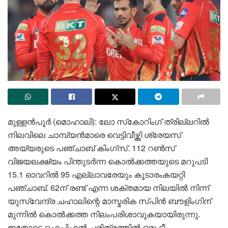
മുള്ളൻപൂർ (മൊഹാലി): ലോ സ്‌കോറിംഗ് ത്രില്ലറിൽ
നിലവിലെ ചാമ്പ്യൻമാരെ വെട്ടിവീഴ്ത്തി ശ്രേയസ്
അയ്യരുടെ പഞ്ചാബ് കിംഗ്‌സ്. 112 റൺസ്
വിജയലക്ഷ്യം പിന്തുടർന്ന കൊൽക്കത്തയുടെ മറുപടി
15.1 ഓവറിൽ 95 എല്ലാവരേയും കൂടാരംകയറ്റി
പഞ്ചാബ്. 62ന് രണ്ട് എന്ന ശക്തമായ നിലയിൽ നിന്ന്
യുസ്‌വേന്ദ്ര ചഹാലിന്റെ മാസ്മരിക സ്പിൻ ബൗളിംഗിന്
മുന്നിൽ കൊൽക്കത്ത നിലംപരിശാവുകയായിരുന്നു.
ഇതോടെ ഐപിഎൽ ചരിത്രത്തിൽ ഒരു ടീം