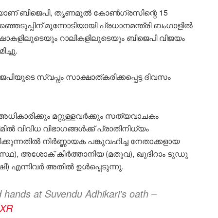
യാണ് ബിജെപി, തൃണമൂൽ കോൺഗ്രസിന്റെ 15
ഞ്ഞെടുപ്പിന് മുന്നോടിയായി പ്രധാനമന്ത്രി ബംഗാളിൽ
 ഷോകളിലൂടെയും റാലികളിലൂടെയും ബിജെപി വിജയം
ച്ചു.
ിയുടെ സ്വപ്നം സാക്ഷാത്കരിക്കപ്പെട്ട ദിവസം
ികാരിക്കും മറ്റുള്ളവർക്കും സത്യവാചകം
ിൽ വിവിധ വിഭാഗങ്ങൾക്ക് പ്രാതിനിധ്യം
ിക്കുന്നതിൽ നിർണ്ണായക പങ്കുവഹിച്ച നേതാക്കളായ
സ്ഥ), അശോക് കിർത്താനിയ (മതുവ), ഖുദിറാം ടുഡു
ഷി) എന്നിവർ അതിൽ ഉൾപ്പെടുന്നു.
 hands at Suvendu Adhikari's oath –
JXR