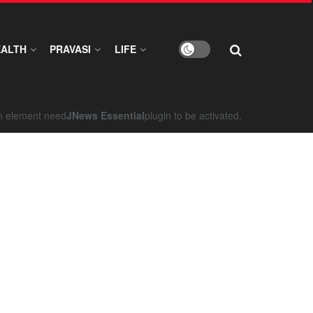
EALTH
PRAVASI
LIFE
on element need
JNews Essential
plugin to be activated.