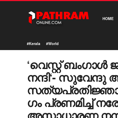
HOME
#Kerala
#World
‘വെസ്റ്റ് ബം​ഗാൾ 
നന്ദി‘- സുവേന്ദ
സത്യപ്രതിജ്ഞാ 
ഗം പ്രണമിച്ച് നര
അസാധാരണ നന്ദി