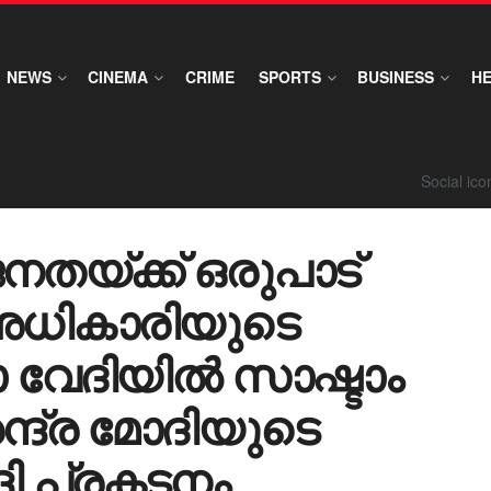
NEWS
CINEMA
CRIME
SPORTS
BUSINESS
H
Social ic
ജനതയ്ക്ക് ഒരുപാട്
ു അധികാരിയുടെ
വേദിയിൽ സാഷ്ടാം​
േന്ദ്ര മോദിയുടെ
 പ്രകടനം