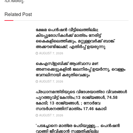
പറഞ്ഞു.
Related Post
ക്ഷേമ പെൻഷൻ വീട്ടിലെത്തില്ല;
കിടപ്പുരോഗികൾക്ക് മാത്രം നേരിട്ട്
കൈകളിലെത്തിക്കും, മറ്റുള്ളവർക്ക് ബാങ്ക്
അക്കൗണ്ടിലേക്ക്; എതിർപ്പ് ഉയരുന്നു
AUGUST 7, 2026
കെഎസ്ഇബിക്ക് ആശ്വാസ മഴ!
അണക്കെട്ടുകളിൽ ജലനിരപ്പ് ഉയർന്നു, വെള്ളം
വേനലിനായി കരുതിവെക്കും
AUGUST 7, 2026
പ്രധാനമന്ത്രിയുടെ വിദേശയാത്രാ വിവരങ്ങൾ
പുറത്തുവിട്ട് കേന്ദ്രം;13 രാജ്യങ്ങൾ, 74.58
കോടി; 13 രാജ്യങ്ങൾ, ; നോർവേ
സന്ദർശനത്തിന് മാത്രം 17.46 കോടി
AUGUST 7, 2026
‘പടച്ചോനെ മാത്രേ പേടിയുള്ളു… പെൻഷൻ
വാങ്ങി ജീവിക്കാൻ സമ്മതിക്കില്ല