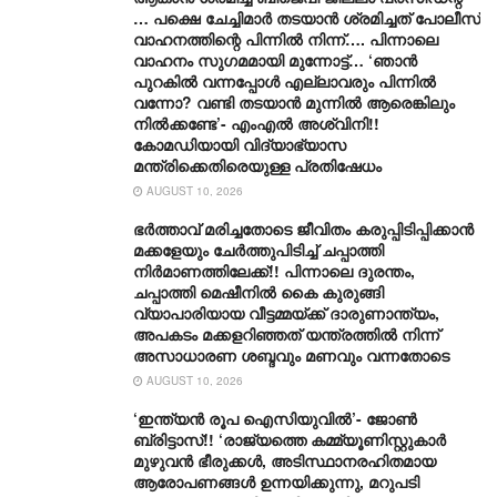
… പക്ഷെ ചേച്ചിമാർ തടയാൻ ശ്രമിച്ചത് പോലീസ്
വാഹനത്തിന്റെ പിന്നിൽ നിന്ന്…. പിന്നാലെ
വാഹനം സു​ഗമമായി മുന്നോട്ട്… ‘ഞാൻ
പുറകിൽ വന്നപ്പോൾ എല്ലാവരും പിന്നിൽ
വന്നോ? വണ്ടി തടയാൻ മുന്നിൽ ആരെങ്കിലും
നിൽക്കണ്ടേ’- എംഎൽ അശ്വിനി!!
കോമഡിയായി വിദ്യാഭ്യാസ
മന്ത്രിക്കെതിരെയുള്ള പ്രതിഷേധം
AUGUST 10, 2026
ഭർത്താവ് മരിച്ചതോടെ ജീവിതം കരുപ്പിടിപ്പിക്കാൻ
മക്കളേയും ചേർത്തുപിടിച്ച് ചപ്പാത്തി
നിർമാണത്തിലേക്ക്!! പിന്നാലെ ദുരന്തം,
ചപ്പാത്തി മെഷീനിൽ കൈ കുരുങ്ങി
വ്യാപാരിയായ വീട്ടമ്മയ്ക്ക് ദാരുണാന്ത്യം,
അപകടം മക്കളറിഞ്ഞത് യന്ത്രത്തിൽ നിന്ന്
അസാധാരണ ശബ്ദവും മണവും വന്നതോടെ
AUGUST 10, 2026
‘ഇന്ത്യൻ രൂപ ഐസിയുവിൽ’- ജോൺ
ബ്രിട്ടാസ്!! ‘രാജ്യത്തെ കമ്മ്യൂണിസ്റ്റുകാർ
മുഴുവൻ ഭീരുക്കൾ, അടിസ്ഥാനരഹിതമായ
ആരോപണങ്ങൾ ഉന്നയിക്കുന്നു, മറുപടി