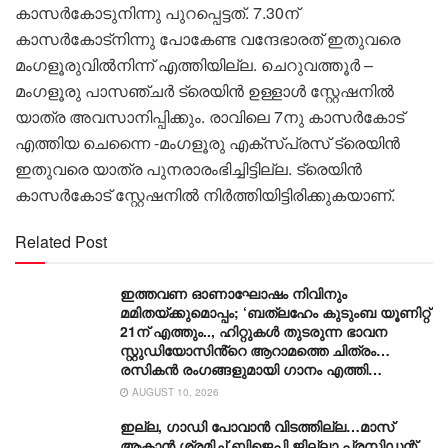
കാസർകോടുനിന്നു പുറപ്പെട്ടത്. 7.30ന്
കാസർകോട്‌നിന്നു പോകേണ്ട വന്ദേഭാരത് ഇതുവരെ
മംഗളൂരുവിൽനിന്ന് എത്തിയില്ല. ചെറുവത്തൂർ –
മംഗളൂരു പാസഞ്ചർ ട്രെയിൻ ഉള്ളാൾ സ്റ്റേഷനിൽ
യാത്ര അവസാനിപ്പിക്കും. രാവിലെ 7നു കാസർകോട്
എത്തിയ ചെന്നൈ -മംഗളൂരു എക്സ്പ്രസ് ട്രെയിൻ
ഇതുവരെ യാത്ര പുനരാരംഭിച്ചിട്ടില്ല. ട്രെയിൻ
കാസർകോട് സ്റ്റേഷനിൽ നിർത്തിയിട്ടിരിക്കുകയാണ്.
Related Post
ഇത്തവണ ഓണാഘോഷം നിവിനും
മമിതയ്ക്കുമൊപ്പം; ‘ബത്‍ലഹേം കുടുംബ യൂണിറ്റ്
21ന് എത്തും.., ഹിറ്റുകൾ തുടരുന്ന ഭാവന
സ്റ്റുഡിയോസിൻ്റെ ആറാമത്തെ ചിത്രം…
രസികൻ രംഗങ്ങളുമായി ഗാനം എത്തി…
AUGUST 10, 2026
ഇല്ല, ​ഗാഡി പോവാൻ വിടത്തില്ല…മാസ്
ആകാൻ ശ്രമിച്ച് ബിജെപി ജില്ലാ പ്രസിഡന്റ്