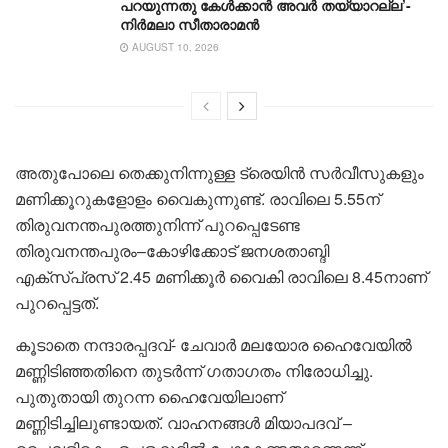
പറയുന്നതു കേൾക്കാൻ അവർ തയ്യാറല്ല’-
നിർമലാ സീതാരാമൻ
AUGUST 10, 2026
അതുപോലെ തെക്കുനിന്നുള്ള ട്രെയിൻ സർവീസുകളും
മണിക്കൂറുകളോളം വൈകുന്നുണ്ട്. രാവിലെ 5.55ന്
തിരുവനന്തപുരത്തുനിന്ന് പുറപ്പെടേണ്ട
തിരുവനന്തപുരം–കോഴിക്കോട് ജനശതാബ്ദി
എക്സ്പ്രസ് 2.45 മണിക്കൂർ വൈകി രാവിലെ 8.45നാണ്
പുറപ്പെട്ടത്.
കൂടാതെ നന്ദാരപ്പദവ്- ചേവാർ മലയോര ഹൈവേയിൽ
മണ്ണിടിഞ്ഞതിനെ തുടർന്ന് ഗതാഗതം നിരോധിച്ചു.
പുതുതായി തുറന്ന ഹൈവേയിലാണ്
മണ്ണിടിച്ചിലുണ്ടായത്. വാഹനങ്ങൾ മിയാപദവ് –