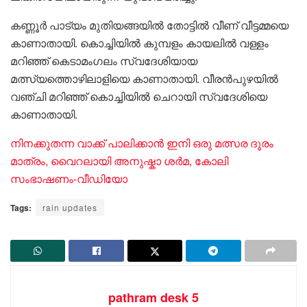
കണ്ണൂർ പാട്യം മുതിയങ്ങയിൽ തോട്ടിൽ വീണ് വീട്ടമ്മയെ
കാണാതായി. കൊച്ചിയിൽ കുമ്പളം കായലിൽ വള്ളം
മറിഞ്ഞ് കെടാമംഗലം സ്വദേശിയായ
മത്സ്യത്തൊഴിലാളിയെ കാണാതായി. വീരൻപുഴയിൽ
വഞ്ചി മറിഞ്ഞ് കൊച്ചിയിൽ ചെറായി സ്വദേശിയെ
കാണാതായി.
നിനക്കുതന്ന വാക്ക് പാലിക്കാൻ ഇനി ഒരു മത്സര ദൂരം
മാത്രം, വൈറലായി അനുഷ്കാ ശർമ, കോലി
സംഭാഷണം-വീഡിയോ
Tags:
rain updates
pathram desk 5