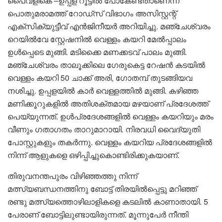
പൈവളികെ –ഉപ്പള റൂട്ടിൽ പോകേണ്ടതാണെന്ന്
പൊതുമരാമത്ത് റോഡ്സ് വിഭാഗം അസിസ്റ്റന്റ്
എക്സിക്യുട്ടീവ് എൻജിനീയർ അറിയിച്ചു. മഞ്ചേശ്വരം
റെയിൽവേ സ്റ്റേഷനിൽ വെള്ളം കയറി മേൽപ്പാലം
ഉൾപ്പെടെ മുങ്ങി. മടിക്കൈ മണക്കടവ് പാലം മുങ്ങി.
മഞ്ചേശ്വരം താലൂക്കിലെ ഗേരുകെട്ട റേഷൻ കടയിൽ
വെള്ളം കയറി 50 ചാക്ക് അരി, ഗോതമ്പ് തുടങ്ങിയവ
നശിച്ചു. ഉപ്പളയിൽ കാർ വെള്ളത്തിൽ മുങ്ങി. കഴിഞ്ഞ
മണിക്കൂറുകളിൽ അതിശക്തമായ മഴയാണ് പ്രദേശത്ത്
പെയ്യുന്നത്. ഉൾപ്രദേശങ്ങളിൽ വെള്ളം കയറിയും മരം
വീണും ഗതാഗതം താറുമാറായി. നിരവധി വൈദ്യുതി
പോസ്റ്റുകളും തകർന്നു. വെള്ളം കയറിയ പ്രദേശങ്ങളിൽ
നിന്ന് ആളുകളെ ഒഴിപ്പിച്ചുകൊണ്ടിരിക്കുകയാണ്.
തിരുവനന്തപുരം വിഴിഞ്ഞത്തു നിന്ന്
മത്സ്യബന്ധനത്തിനു ബോട്ട് തിരയിൽപ്പെട്ടു മറിഞ്ഞ്
രണ്ടു മത്സ്യത്തൊഴിലാളികളെ കടലിൽ കാണാതായി. 5
പേരാണ് ബോട്ടിലുണ്ടായിരുന്നത്. മൂന്നുപേർ നീന്തി