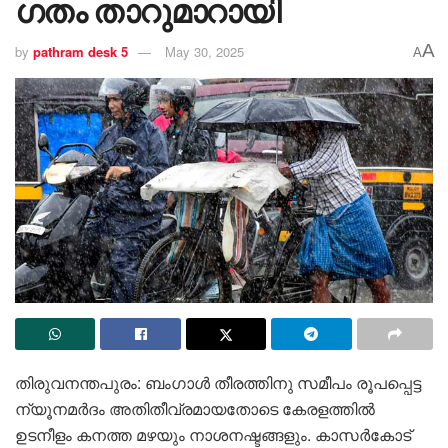
ഗതം താറുമാറായി
A
by
pathram desk 5
May 30, 2025
A
തിരുവനന്തപുരം: ബംഗാൾ തീരത്തിനു സമീപം രൂപപ്പെട്ട
ന്യൂനമർദം അതിതീവ്രമായതോടെ കേരളത്തിൽ
ഉടനീളം കനത്ത മഴയും നാശനഷ്ടങ്ങളും. കാസർകോട്