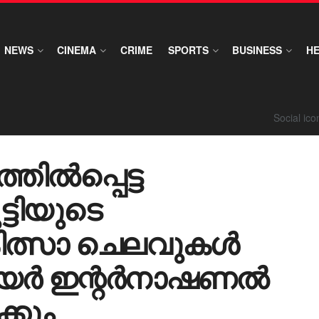
NEWS
CINEMA
CRIME
SPORTS
BUSINESS
H
Social ic
ിൽപ്പെട്ട
ട്ടിയുടെ
കിത്സാ ചെലവുകൾ
െയർ ഇന്റർനാഷണൽ
്കും