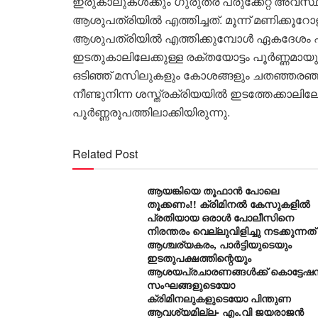
ഇരുകാലുകൾക്കും ഗുരുതര പരുക്കേറ്റ അവ
ആശുപത്രിയിൽ എത്തിച്ചത്. മൂന്ന് മണിക്കൂറോ
ആശുപത്രിയിൽ എത്തിക്കുമ്പോൾ ഏകദേശം ഏഴ് മ
ഇടതുകാലിലേക്കുള്ള രക്തയോട്ടം പൂർണ്ണമാ
ഒടിഞ്ഞ് മസിലുകളും കോശങ്ങളും ചതഞ്ഞരഞ്ഞ നി
നീണ്ടുനിന്ന ശസ്ത്രക്രിയയിൽ ഇടത്തേക്കാലി
പൂർണ്ണരൂപത്തിലാക്കിയിരുന്നു.
Related Post
ആയങ്കിയെ തൂഫാൻ പോലെ
തൂക്കണം!! ക്രിമിനൽ കേസുകളിൽ
പ്രതിയായ ഒരാൾ പോലീസിനെ
നിരന്തരം വെല്ലുവിളിച്ചു നടക്കുന്നത്
ആശ്ചര്യകരം, പാർട്ടിയുടെയും
ഇടതുപക്ഷത്തിന്റെയും
ആശയപ്രചാരണങ്ങൾക്ക് കൊട്ടേഷ
സംഘങ്ങളുടെയോ
ക്രിമിനലുകളുടെയോ പിന്തുണ
ആവശ്യമില്ല- എം.വി ജയരാജൻ