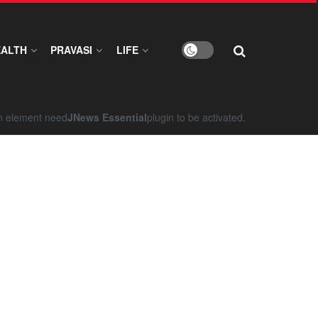
EALTH
PRAVASI
LIFE
on element need
JNews Essential
plugin to be activated.