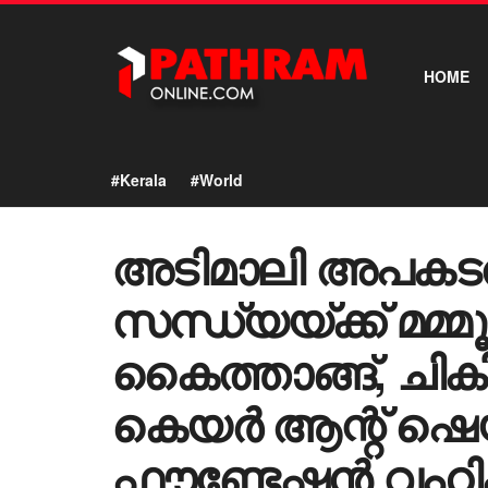
HOME
#Kerala
#World
അടിമാലി അപകടത്ത
സന്ധ്യയ്ക്ക് മമ്മൂ
കൈത്താങ്ങ്, ചി
കെയർ ആന്റ് ഷ
ഫൗണ്ടേഷൻ വഹിക