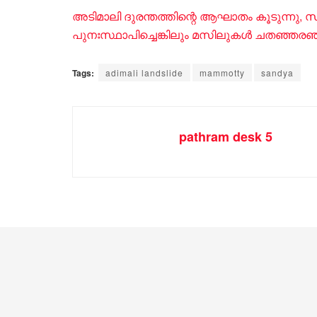
അടിമാലി ദുരന്തത്തിന്റെ ആഘാതം കൂടുന്നു, 
പുനഃസ്ഥാപിച്ചെങ്കിലും മസിലുകൾ ചതഞ്ഞരഞ്ഞ
Tags:
adimali landslide
mammotty
sandya
pathram desk 5