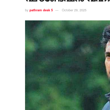
by
pathram desk 5
October 29, 2025