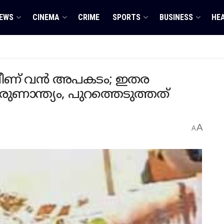
EWS
CINEMA
CRIME
SPORTS
BUSINESS
HE
് വീണ് വൻ അപകടം; ഇതര
ുണാന്ത്യം, പുറത്തെടുത്തത്
A
A