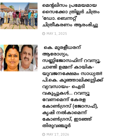
മെന്‍റലിസം പ്രമേയമായ
സൈക്കോ ത്രില്ലർ ചിത്രം
‘ഡോ. ബെന്നറ്റ്’
ചിത്രീകരണം ആരംഭിച്ചു
MAY 1, 2025
കെ. മുരളീധരന്
ആരോഗ്യം,
സണ്ണിജോസഫിന് റവന്യൂ,
ചാണ്ടി ഉമ്മന് കായിക-
യുവജനക്ഷേമം സാധ്യത!!
പി.കെ. കുഞ്ഞാലിക്കുട്ടിക്ക്
വ്യവസായം- ഐടി
വകുപ്പുകൾ… റവന്യൂ
വേണമെന്ന് കേരള
കോൺഗ്രസ് (ജോസഫ്),
കൃഷി നൽകാമെന്ന്
കോൺഗ്രസ്, ഇടഞ്ഞ്
തിരുവഞ്ചൂർ
MAY 17, 2026