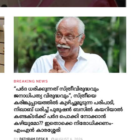
BREAKING NEWS
“പർദ ധരിക്കുന്നത് സ്ത്രീവിരുദ്ധവും
ജനാധിപത്യ വിരുദ്ധവും”, സ്ത്രീയെ
കരിങ്കുപ്പായത്തിൽ കുഴിച്ചുമൂടുന്ന പരിപാടി,
നിഖാബ് ധരിച്ച് പുരുഷൻ ബസിൽ കയറിയാൽ
കണ്ടക്ടർക്ക് പർദ പൊക്കി നോക്കാന്‍
കഴിയുമോ?? ഇതൊക്കെ നിരോധിക്കണം-
എംഎന്‍ കാരശ്ശേരി
BY
PATHRAM DESK 8
AUGUST 6, 2026