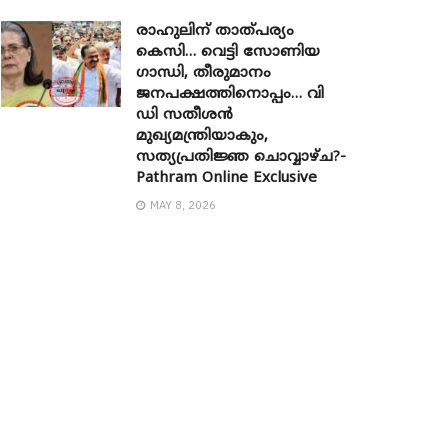
രാഹുലിന് താത്പര്യം
കെസി… വെട്ടി സോണിയ ​
ഗാന്ധി, തീരുമാനം
ജനപക്ഷത്തിനൊപ്പം… വി
ഡി സതീശൻ
മുഖ്യമന്ത്രിയാകും,
സത്യപ്രതിജ്ഞ ചൊവ്വാഴ്ച?-
Pathram Online Exclusive
MAY 8, 2026