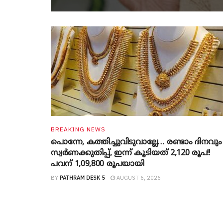
BREAKING NEWS
പൊന്നേ, കത്തിച്ചുവിടുവാല്ലേ… രണ്ടാം ദിനവും
സ്വർണക്കുതിപ്പ്, ഇന്ന് കൂടിയത് 2,120 രൂപ!!
പവന് 1,09,800 രൂപയായി
BY
PATHRAM DESK 5
AUGUST 6, 2026