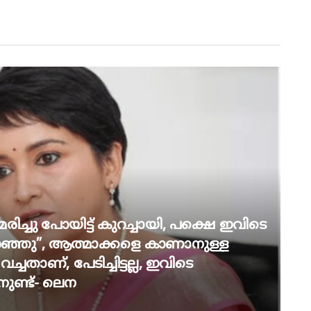
ട്, മരിച്ചു പോയിട്ട് കുറച്ചായി, പക്ഷെ ഇവിടെ
പറഞ്ഞു”, ആത്മാക്കളെ കാണാനുള്ള
്ചതാണ്, പേടിച്ചിട്ടല്ല, ഇവിടെ
നുണ്ട്- ലെന