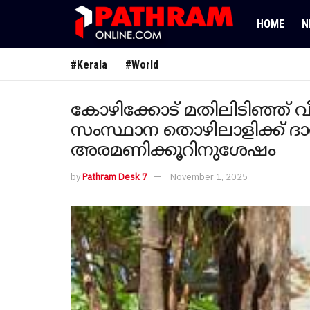
HOME
N
#Kerala
#World
കോഴിക്കോട് മതിലിടിഞ്ഞ
സംസ്ഥാന തൊഴിലാളിക്ക് ദാര
അരമണിക്കൂറിനുശേഷം
by
Pathram Desk 7
November 1, 2025