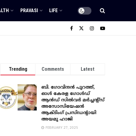
ALTH
PRAVASI
LIFE
Trending
Comments
Latest
ബി. ​ഗോവിന്ദൻ പുറത്ത്,
ഓൾ കേരള ഗോൾഡ്
ആൻഡ് സിൽവർ മർച്ചന്റ്സ്
അസോസിയേഷൻ
ആക്ടിംഗ് പ്രസിഡന്റായി
അയമു ഹാജി
FEBRUARY 27, 2025