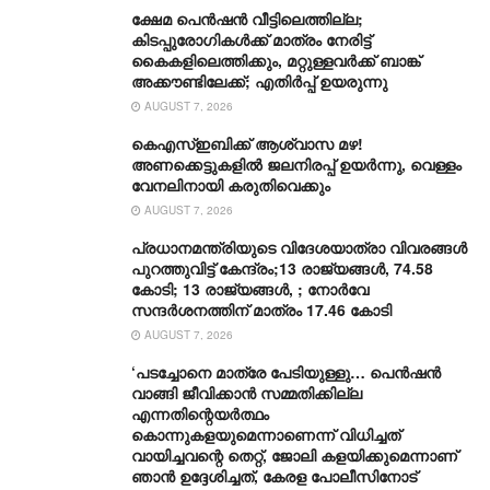
ക്ഷേമ പെൻഷൻ വീട്ടിലെത്തില്ല;
കിടപ്പുരോഗികൾക്ക് മാത്രം നേരിട്ട്
കൈകളിലെത്തിക്കും, മറ്റുള്ളവർക്ക് ബാങ്ക്
അക്കൗണ്ടിലേക്ക്; എതിർപ്പ് ഉയരുന്നു
AUGUST 7, 2026
കെഎസ്ഇബിക്ക് ആശ്വാസ മഴ!
അണക്കെട്ടുകളിൽ ജലനിരപ്പ് ഉയർന്നു, വെള്ളം
വേനലിനായി കരുതിവെക്കും
AUGUST 7, 2026
പ്രധാനമന്ത്രിയുടെ വിദേശയാത്രാ വിവരങ്ങൾ
പുറത്തുവിട്ട് കേന്ദ്രം;13 രാജ്യങ്ങൾ, 74.58
കോടി; 13 രാജ്യങ്ങൾ, ; നോർവേ
സന്ദർശനത്തിന് മാത്രം 17.46 കോടി
AUGUST 7, 2026
‘പടച്ചോനെ മാത്രേ പേടിയുള്ളു… പെൻഷൻ
വാങ്ങി ജീവിക്കാൻ സമ്മതിക്കില്ല
എന്നതിന്റെയർത്ഥം
കൊന്നുകളയുമെന്നാണെന്ന് വിധിച്ചത്
വായിച്ചവന്റെ തെറ്റ്, ജോലി കളയിക്കുമെന്നാണ്
ഞാൻ ഉദ്ദേശിച്ചത്, കേരള പോലീസിനോട്