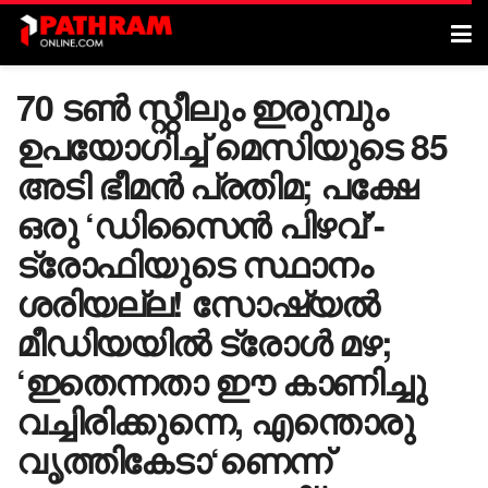
70 ടൺ സ്റ്റീലും ഇരുമ്പും
ഉപയോഗിച്ച് മെസിയുടെ 85
അടി ഭീമൻ പ്രതിമ; പക്ഷേ
ഒരു ‘ഡിസൈൻ പിഴവ്’-
ട്രോഫിയുടെ സ്ഥാനം
ശരിയല്ല! സോഷ്യൽ
മീഡിയയിൽ ട്രോൾ മഴ;
‘ഇതെന്നതാ ഈ കാണിച്ചു
വച്ചിരിക്കുന്നെ, എന്തൊരു
വൃത്തികേടാ‘ണെന്ന്