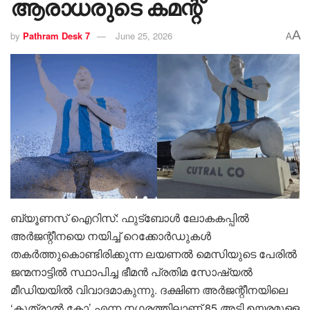
ആരാധരുടെ കമന്റ്
A
by
Pathram Desk 7
June 25, 2026
A
ബ്യൂണസ് ഐറിസ്: ഫുട്ബോൾ ലോകകപ്പിൽ
അർജന്റീനയെ നയിച്ച് റെക്കോർഡുകൾ
തകർത്തുകൊണ്ടിരിക്കുന്ന ലയണൽ മെസിയുടെ പേരിൽ
ജന്മനാട്ടിൽ സ്ഥാപിച്ച ഭീമൻ പ്രതിമ സോഷ്യൽ
മീഡിയയിൽ വിവാദമാകുന്നു. ദക്ഷിണ അർജന്റീനയിലെ
‘കുത്രാൽ കോ’ എന്ന നഗരത്തിലാണ് 85 അടി ഉയരമുള്ള