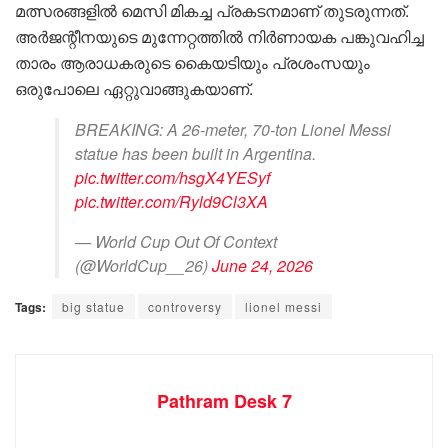
മത്സരങ്ങളിൽ മെസി മികച്ച പ്രകടനമാണ് തുടരുന്നത്.
അർജന്റീനയുടെ മുന്നേറ്റത്തിൽ നിർണായക പങ്കുവഹിച്ച
താരം ആരാധകരുടെ കൈയടിയും പ്രശംസയും
ഒരുപോലെ ഏറ്റുവാങ്ങുകയാണ്.
BREAKING: A 26-meter, 70-ton Lionel Messi
statue has been built in Argentina.
pic.twitter.com/hsgX4YESyf
pic.twitter.com/Ryld9Cl3XA
— World Cup Out Of Context
(@WorldCup__26)
June 24, 2026
Tags:
big statue
controversy
lionel messi
Pathram Desk 7