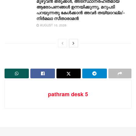
മുഴുവൻ ഭീരുക്കൾ, അടിസ്ഥാനരഹിതമായ
ആരോപണങ്ങൾ ഉന്നയിക്കുന്നു, മറുപടി
പറയുന്നതു കേൾക്കാൻ അവർ തയ്യാറല്ല’-
നിർമലാ സീതാരാമൻ
AUGUST 10, 2026
pathram desk 5