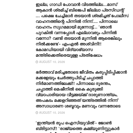
ഇല്ല, ​ഗാഡി പോവാൻ വിടത്തില്ല…മാസ്
ആകാൻ ശ്രമിച്ച് ബിജെപി ജില്ലാ പ്രസിഡന്റ്
… പക്ഷെ ചേച്ചിമാർ തടയാൻ ശ്രമിച്ചത് പോലീസ്
വാഹനത്തിന്റെ പിന്നിൽ നിന്ന്…. പിന്നാലെ
വാഹനം സു​ഗമമായി മുന്നോട്ട്… ‘ഞാൻ
പുറകിൽ വന്നപ്പോൾ എല്ലാവരും പിന്നിൽ
വന്നോ? വണ്ടി തടയാൻ മുന്നിൽ ആരെങ്കിലും
നിൽക്കണ്ടേ’- എംഎൽ അശ്വിനി!!
കോമഡിയായി വിദ്യാഭ്യാസ
മന്ത്രിക്കെതിരെയുള്ള പ്രതിഷേധം
AUGUST 10, 2026
ഭർത്താവ് മരിച്ചതോടെ ജീവിതം കരുപ്പിടിപ്പിക്കാൻ
മക്കളേയും ചേർത്തുപിടിച്ച് ചപ്പാത്തി
നിർമാണത്തിലേക്ക്!! പിന്നാലെ ദുരന്തം,
ചപ്പാത്തി മെഷീനിൽ കൈ കുരുങ്ങി
വ്യാപാരിയായ വീട്ടമ്മയ്ക്ക് ദാരുണാന്ത്യം,
അപകടം മക്കളറിഞ്ഞത് യന്ത്രത്തിൽ നിന്ന്
അസാധാരണ ശബ്ദവും മണവും വന്നതോടെ
AUGUST 10, 2026
‘ഇന്ത്യൻ രൂപ ഐസിയുവിൽ’- ജോൺ
ബ്രിട്ടാസ്!! ‘രാജ്യത്തെ കമ്മ്യൂണിസ്റ്റുകാർ