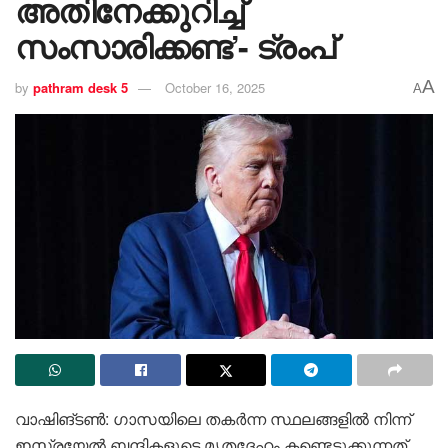
അതിനേക്കുറിച്ച്
സംസാരിക്കണ്ട’- ട്രംപ്
A
by
pathram desk 5
October 16, 2025
A
വാഷിങ്ടൺ: ഗാസയിലെ തകർന്ന സ്ഥലങ്ങളിൽ നിന്ന്
ഇസ്രയേൽ ബന്ദികളുടെ മൃതദേഹം കണ്ടെടുക്കുന്നത്