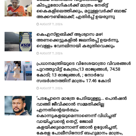
കിടപ്പുരോഗികൾക്ക് മാത്രം നേരിട്ട്
കൈകളിലെത്തിക്കും, മറ്റുള്ളവർക്ക് ബാങ്ക്
അക്കൗണ്ടിലേക്ക്; എതിർപ്പ് ഉയരുന്നു
AUGUST 7, 2026
കെഎസ്ഇബിക്ക് ആശ്വാസ മഴ!
അണക്കെട്ടുകളിൽ ജലനിരപ്പ് ഉയർന്നു,
വെള്ളം വേനലിനായി കരുതിവെക്കും
AUGUST 7, 2026
പ്രധാനമന്ത്രിയുടെ വിദേശയാത്രാ വിവരങ്ങൾ
പുറത്തുവിട്ട് കേന്ദ്രം;13 രാജ്യങ്ങൾ, 74.58
കോടി; 13 രാജ്യങ്ങൾ, ; നോർവേ
സന്ദർശനത്തിന് മാത്രം 17.46 കോടി
AUGUST 7, 2026
‘പടച്ചോനെ മാത്രേ പേടിയുള്ളു… പെൻഷൻ
വാങ്ങി ജീവിക്കാൻ സമ്മതിക്കില്ല
എന്നതിന്റെയർത്ഥം
കൊന്നുകളയുമെന്നാണെന്ന് വിധിച്ചത്
വായിച്ചവന്റെ തെറ്റ്, ജോലി
കളയിക്കുമെന്നാണ് ഞാൻ ഉദ്ദേശിച്ചത്,
കേരള പോലീസിനോട് ബഹുമാനം മാത്രം,