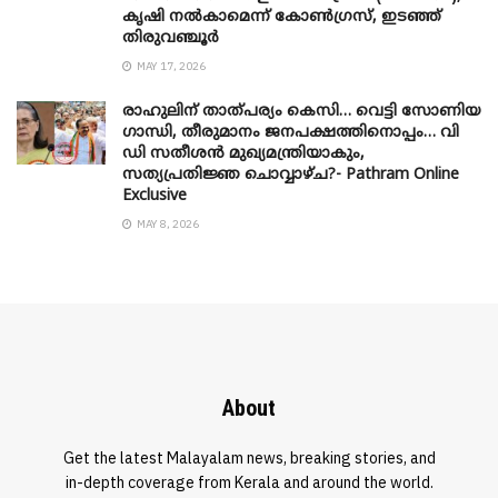
കൃഷി നൽകാമെന്ന് കോൺഗ്രസ്, ഇടഞ്ഞ്
തിരുവഞ്ചൂർ
MAY 17, 2026
രാഹുലിന് താത്പര്യം കെസി… വെട്ടി സോണിയ
​ഗാന്ധി, തീരുമാനം ജനപക്ഷത്തിനൊപ്പം… വി
ഡി സതീശൻ മുഖ്യമന്ത്രിയാകും,
സത്യപ്രതിജ്ഞ ചൊവ്വാഴ്ച?- Pathram Online
Exclusive
MAY 8, 2026
About
Get the latest Malayalam news, breaking stories, and
in-depth coverage from Kerala and around the world.