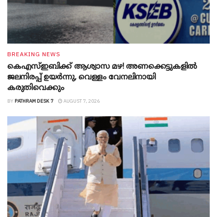
BREAKING NEWS
കെഎസ്ഇബിക്ക് ആശ്വാസ മഴ! അണക്കെട്ടുകളിൽ
ജലനിരപ്പ് ഉയർന്നു, വെള്ളം വേനലിനായി
കരുതിവെക്കും
BY
PATHRAM DESK 7
AUGUST 7, 2026