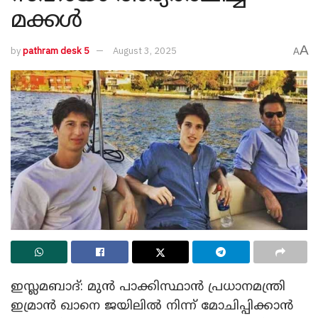
മക്കൾ
A
by
pathram desk 5
August 3, 2025
A
ഇസ്ലമബാദ്: മുൻ പാക്കിസ്ഥാൻ പ്രധാനമന്ത്രി
ഇമ്രാൻ ഖാനെ ജയിലിൽ നിന്ന് മോചിപ്പിക്കാൻ