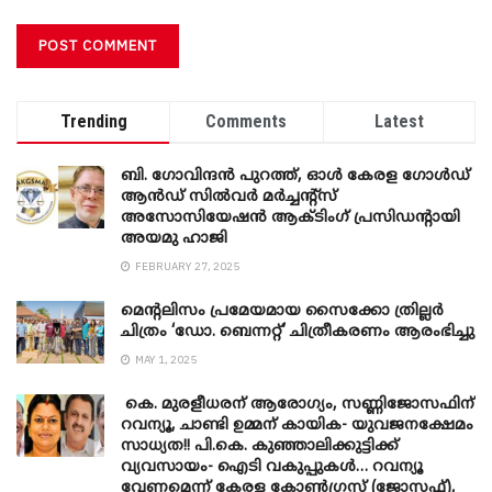
Trending
Comments
Latest
ബി. ​ഗോവിന്ദൻ പുറത്ത്, ഓൾ കേരള ഗോൾഡ്
ആൻഡ് സിൽവർ മർച്ചന്റ്സ്
അസോസിയേഷൻ ആക്ടിംഗ് പ്രസിഡന്റായി
അയമു ഹാജി
FEBRUARY 27, 2025
മെന്‍റലിസം പ്രമേയമായ സൈക്കോ ത്രില്ലർ
ചിത്രം ‘ഡോ. ബെന്നറ്റ്’ ചിത്രീകരണം ആരംഭിച്ചു
MAY 1, 2025
കെ. മുരളീധരന് ആരോഗ്യം, സണ്ണിജോസഫിന്
റവന്യൂ, ചാണ്ടി ഉമ്മന് കായിക- യുവജനക്ഷേമം
സാധ്യത!! പി.കെ. കുഞ്ഞാലിക്കുട്ടിക്ക്
വ്യവസായം- ഐടി വകുപ്പുകൾ… റവന്യൂ
വേണമെന്ന് കേരള കോൺഗ്രസ് (ജോസഫ്),