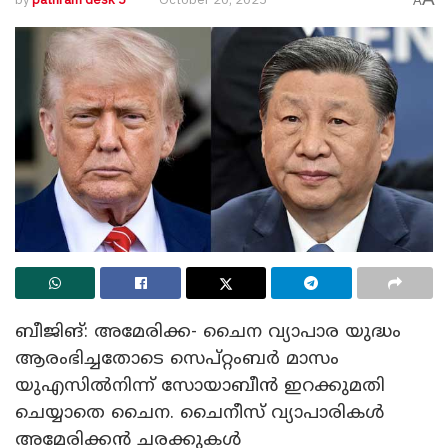
A
ബീജിങ്: അമേരിക്ക- ചൈന വ്യാപാര യുദ്ധം
ആരംഭിച്ചതോടെ സെപ്റ്റംബർ മാസം
യുഎസിൽനിന്ന് സോയാബീൻ ഇറക്കുമതി
ചെയ്യാതെ ചൈന. ചൈനീസ് വ്യാപാരികൾ
അമേരിക്കൻ ചരക്കുകൾ