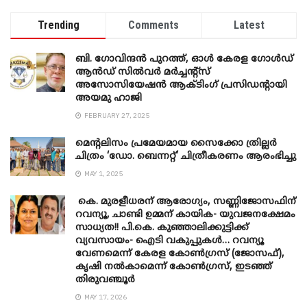
Trending
Comments
Latest
ബി. ​ഗോവിന്ദൻ പുറത്ത്, ഓൾ കേരള ഗോൾഡ്
ആൻഡ് സിൽവർ മർച്ചന്റ്സ്
അസോസിയേഷൻ ആക്ടിംഗ് പ്രസിഡന്റായി
അയമു ഹാജി
FEBRUARY 27, 2025
മെന്‍റലിസം പ്രമേയമായ സൈക്കോ ത്രില്ലർ
ചിത്രം ‘ഡോ. ബെന്നറ്റ്’ ചിത്രീകരണം ആരംഭിച്ചു
MAY 1, 2025
കെ. മുരളീധരന് ആരോഗ്യം, സണ്ണിജോസഫിന്
റവന്യൂ, ചാണ്ടി ഉമ്മന് കായിക- യുവജനക്ഷേമം
സാധ്യത!! പി.കെ. കുഞ്ഞാലിക്കുട്ടിക്ക്
വ്യവസായം- ഐടി വകുപ്പുകൾ… റവന്യൂ
വേണമെന്ന് കേരള കോൺഗ്രസ് (ജോസഫ്),
കൃഷി നൽകാമെന്ന് കോൺഗ്രസ്, ഇടഞ്ഞ്
തിരുവഞ്ചൂർ
MAY 17, 2026