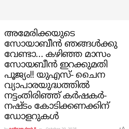
അമേരിക്കയുടെ
സോയാബീൻ ഞങ്ങൾക്കു
വേണ്ടാ… കഴിഞ്ഞ മാസം
സോയബീൻ ഇറക്കുമതി
പൂജ്യം!! യുഎസ്- ചൈന
വ്യാപാരയുദ്ധത്തിൽ
നട്ടംതിരിഞ്ഞ് കർഷകർ-
നഷ്ടം കോടിക്കണക്കിന്
ഡോളറുകൾ
A
by
pathram desk 5
October 20, 2025