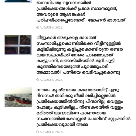
ജനാധിപത്യ വ്യവസ്ഥയിൽ
പ്രതിഷേധങ്ങൾക്ക് പ്രഥമ സ്ഥാനമുണ്ട്,
അവരുടെ ആശങ്കകൾ
പരിഹരിക്കപ്പെടേണ്ടത്’- മോഹൻ ഭാ​ഗവത്
AUGUST 6, 2026
വീട്ടുകാർ അ‌ടുക്കള ഭാ​ഗത്ത്
സംസാരിച്ചുകൊണ്ടിരിക്കെ വീട്ടിനുള്ളിൽ
കട്ടിലിലിരുന്നു കളിച്ചുകൊണ്ടിരുന്ന രണ്ടര
വയസുകാരിക്ക് നേരെ പാഞ്ഞടുത്ത്
കാട്ടുപന്നി, ‍ഞൊടിയി‌ടയിൽ മുറി പൂട്ടി
കുഞ്ഞിനെയെടുത്ത് പുറത്തുചാടി
അമ്മാവൻ!! പന്നിയെ വെടിവച്ചുകൊന്നു
AUGUST 6, 2026
ഗൗതം കൃഷ്ണയെ കാണാതായിട്ട് ഏഴു
ദിവസം!! തനിക്കു നീതി ലഭിച്ചില്ലെങ്കിൽ
പ്രതിഷേധത്തിൽനിന്നു പിന്മാറില്ല, വെള്ളം
പോലും കുടിക്കില്ല… നീണ്ടകരയിൽ വള്ളം
മറിഞ്ഞ് യുവാവിനെ കാണാതായ
സംഭവത്തിൽ കോസ്റ്റൽ പോലീസ് സ്റ്റേഷനിൽ
പ്രതിഷേധവുമായി അമ്മ
AUGUST 6, 2026