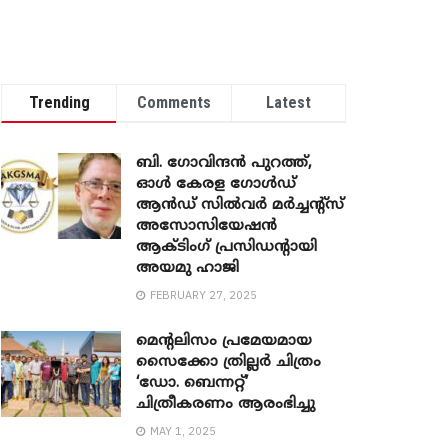
Trending
Comments
Latest
ബി. ​ഗോവിന്ദൻ പുറത്ത്,
ഓൾ കേരള ഗോൾഡ്
ആൻഡ് സിൽവർ മർച്ചന്റ്സ്
അസോസിയേഷൻ
ആക്ടിംഗ് പ്രസിഡന്റായി
അയമു ഹാജി
FEBRUARY 27, 2025
മെന്‍റലിസം പ്രമേയമായ
സൈക്കോ ത്രില്ലർ ചിത്രം
‘ഡോ. ബെന്നറ്റ്’
ചിത്രീകരണം ആരംഭിച്ചു
MAY 1, 2025