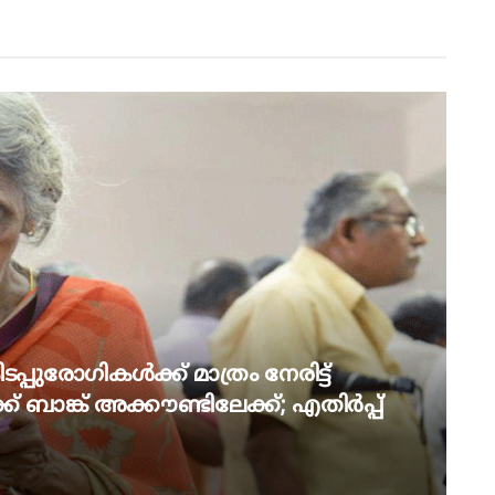
പ്പുരോഗികൾക്ക് മാത്രം നേരിട്ട്
് ബാങ്ക് അക്കൗണ്ടിലേക്ക്; എതിർപ്പ്