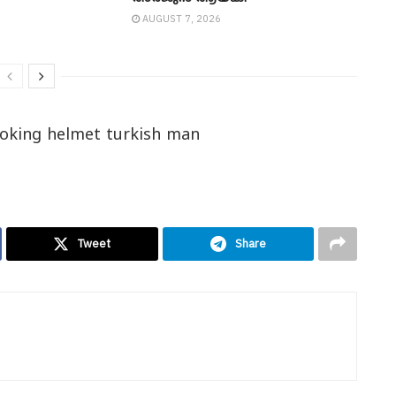
AUGUST 7, 2026
moking helmet turkish man
Tweet
Share