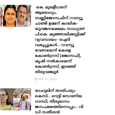
കെ. മുരളീധരന്
ആരോഗ്യം,
സണ്ണിജോസഫിന് റവന്യൂ,
ചാണ്ടി ഉമ്മന് കായിക-
യുവജനക്ഷേമം സാധ്യത!!
പി.കെ. കുഞ്ഞാലിക്കുട്ടിക്ക്
വ്യവസായം- ഐടി
വകുപ്പുകൾ… റവന്യൂ
വേണമെന്ന് കേരള
കോൺഗ്രസ് (ജോസഫ്),
കൃഷി നൽകാമെന്ന്
കോൺഗ്രസ്, ഇടഞ്ഞ്
തിരുവഞ്ചൂർ
MAY 17, 2026
രാഹുലിന് താത്പര്യം
കെസി… വെട്ടി സോണിയ ​
ഗാന്ധി, തീരുമാനം
ജനപക്ഷത്തിനൊപ്പം… വി
ഡി സതീശൻ