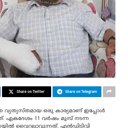
Share on Twitter
Share on Telegram
വ്യത്യസ്‌തമായ ഒരു കാര്യമാണ് ഇപ്പോൾ
ഏകദേശം 11 വർഷം മുമ്പ് നടന്ന
യിൽ വൈറലാവുന്നത്. എൻഡിടിവി