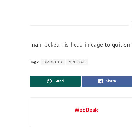
man locked his head in cage to quit s
Tags:
SMOKING
SPECIAL
Send
Share
WebDesk