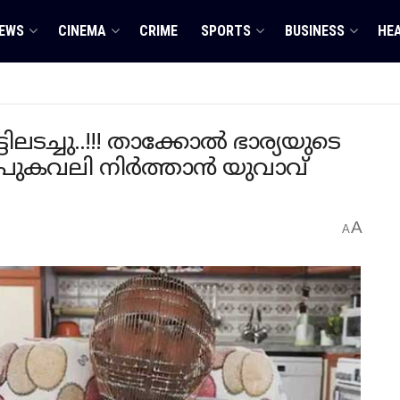
EWS
CINEMA
CRIME
SPORTS
BUSINESS
HE
ലടച്ചു..!!! താക്കോൽ ഭാര്യയുടെ
 പുകവലി നിർത്താൻ യുവാവ്
A
A