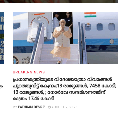
BREAKING NEWS
പ്രധാനമന്ത്രിയുടെ വിദേശയാത്രാ വിവരങ്ങൾ
ളം
പുറത്തുവിട്ട് കേന്ദ്രം;13 രാജ്യങ്ങൾ, 74.58 കോടി;
13 രാജ്യങ്ങൾ, ; നോർവേ സന്ദർശനത്തിന്
മാത്രം 17.46 കോടി
BY
PATHRAM DESK 7
AUGUST 7, 2026