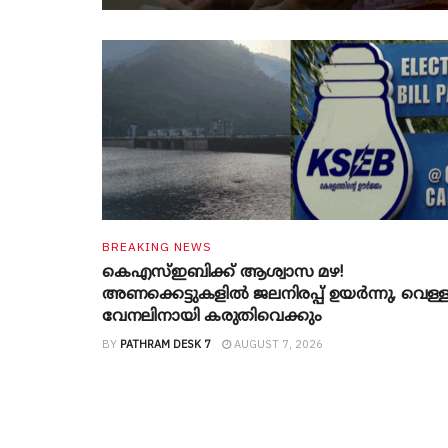
BREAKING NEWS
കെഎസ്ഇബിക്ക് ആശ്വാസ മഴ!
അണക്കെട്ടുകളിൽ ജലനിരപ്പ് ഉയർന്നു, വെള്
വേനലിനായി കരുതിവെക്കും
BY
PATHRAM DESK 7
AUGUST 7, 2026