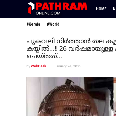
HOME
N
#Kerala
#World
പുകവലി നിർത്താൻ തല കൂട്ടി
കയ്യിൽ…!! 26 വർഷമായുള്ള
ചെയ്തത്…
by
WebDesk
January 24, 2025