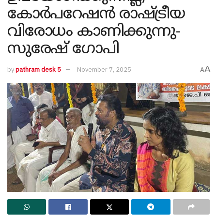
കോര്‍പറേഷന്‍ രാഷ്ട്രീയ
വിരോധം കാണിക്കുന്നു-
സുരേഷ് ​ഗോപി
A
by
pathram desk 5
November 7, 2025
A