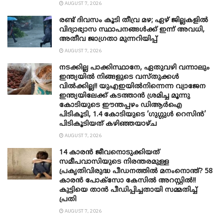
AUGUST 7, 2026
രണ്ട് ദിവസം കൂടി തീവ്ര മഴ; ഏഴ് ജില്ലകളിൽ
വിദ്യാഭ്യാസ സ്ഥാപനങ്ങൾക്ക് ഇന്ന് അവധി,
അതീവ ജാ​ഗ്രതാ മുന്നറിയിപ്പ്
AUGUST 7, 2026
നടക്കില്ല പാക്കിസ്ഥാനേ, ഏതുവഴി വന്നാലും
ഇന്ത്യയിൽ നിങ്ങളുടെ വസ്തുക്കൾ
വിൽക്കില്ല!! യുഎഇയിൽനിന്നെന്ന വ്യാജേന
ഇന്ത്യയിലേക്ക് കടത്താൻ ശ്രമിച്ച മൂന്നു
കോടിയുടെ ഈന്തപ്പഴം ഡിആർഐ
പിടികൂടി, 1.4 കോടിയുടെ ‘ഗുഗ്ഗുൾ റെസിൻ’
പിടികൂടിയത് കഴിഞ്ഞയാഴ്ച
AUGUST 7, 2026
14 കാരൻ ജീവനൊടുക്കിയത്
സമീപവാസിയുടെ നിരന്തരമുള്ള
പ്രകൃതിവിരുദ്ധ പീഡനത്തിൽ മനംനൊന്ത്? 58
കാരൻ പോക്സോ കേസിൽ അറസ്റ്റിൽ!!
കുട്ടിയെ താൻ പീഡിപ്പിച്ചതായി സമ്മതിച്ച്
പ്രതി
AUGUST 7, 2026