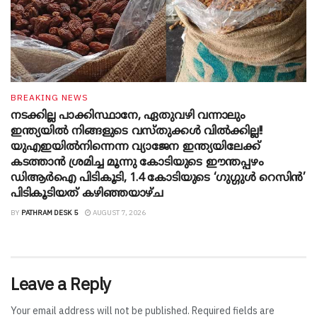
BREAKING NEWS
നടക്കില്ല പാക്കിസ്ഥാനേ, ഏതുവഴി വന്നാലും
ഇന്ത്യയിൽ നിങ്ങളുടെ വസ്തുക്കൾ വിൽക്കില്ല!!
യുഎഇയിൽനിന്നെന്ന വ്യാജേന ഇന്ത്യയിലേക്ക്
കടത്താൻ ശ്രമിച്ച മൂന്നു കോടിയുടെ ഈന്തപ്പഴം
ഡിആർഐ പിടികൂടി, 1.4 കോടിയുടെ ‘ഗുഗ്ഗുൾ റെസിൻ’
പിടികൂടിയത് കഴിഞ്ഞയാഴ്ച
BY
PATHRAM DESK 5
AUGUST 7, 2026
Leave a Reply
Your email address will not be published.
Required fields are