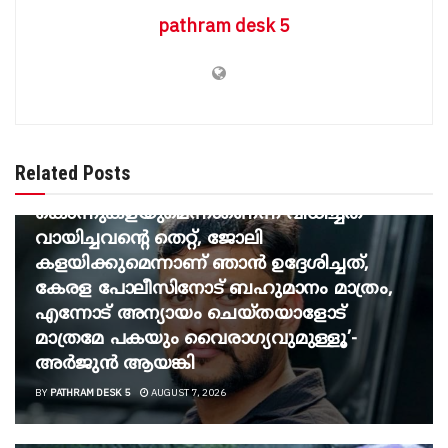
pathram desk 5
BREAKING NEWS
‘പടച്ചോനെ മാത്രേ പേടിയുള്ളു… പെൻഷൻ
വാങ്ങി ജീവിക്കാൻ സമ്മതിക്കില്ല
Related Posts
എന്നതിന്റെയർത്ഥം
കൊന്നുകളയുമെന്നാണെന്ന് വിധിച്ചത്
വായിച്ചവന്റെ തെറ്റ്, ജോലി
കളയിക്കുമെന്നാണ് ഞാൻ ഉദ്ദേശിച്ചത്,
കേരള പോലീസിനോട് ബഹുമാനം മാത്രം,
എന്നോട് അന്യായം ചെയ്തയാളോട്
മാത്രമേ പകയും വൈരാഗ്യവുമുള്ളൂ’-
അർജുൻ ആയങ്കി
BY
PATHRAM DESK 5
AUGUST 7, 2026