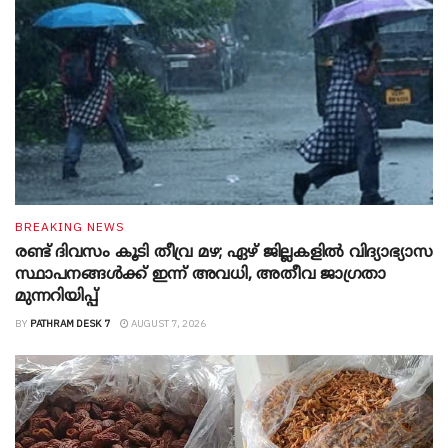
BREAKING NEWS
രണ്ട് ദിവസം കൂടി തീവ്ര മഴ; ഏഴ് ജില്ലകളിൽ വിദ്യാഭ്യാസ
സ്ഥാപനങ്ങൾക്ക് ഇന്ന് അവധി, അതീവ ജാ​ഗ്രതാ
മുന്നറിയിപ്പ്
BY
PATHRAM DESK 7
AUGUST 7, 2026