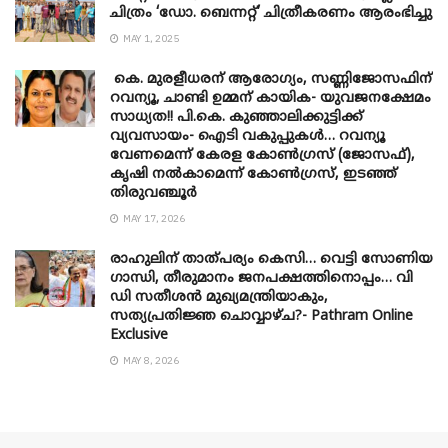
ചിത്രം ‘ഡോ. ബെന്നറ്റ്’ ചിത്രീകരണം ആരംഭിച്ചു
MAY 1, 2025
കെ. മുരളീധരന് ആരോഗ്യം, സണ്ണിജോസഫിന്
റവന്യൂ, ചാണ്ടി ഉമ്മന് കായിക- യുവജനക്ഷേമം
സാധ്യത!! പി.കെ. കുഞ്ഞാലിക്കുട്ടിക്ക്
വ്യവസായം- ഐടി വകുപ്പുകൾ… റവന്യൂ
വേണമെന്ന് കേരള കോൺഗ്രസ് (ജോസഫ്),
കൃഷി നൽകാമെന്ന് കോൺഗ്രസ്, ഇടഞ്ഞ്
തിരുവഞ്ചൂർ
MAY 17, 2026
രാഹുലിന് താത്പര്യം കെസി… വെട്ടി സോണിയ
​ഗാന്ധി, തീരുമാനം ജനപക്ഷത്തിനൊപ്പം… വി
ഡി സതീശൻ മുഖ്യമന്ത്രിയാകും,
സത്യപ്രതിജ്ഞ ചൊവ്വാഴ്ച?- Pathram Online
Exclusive
MAY 8, 2026