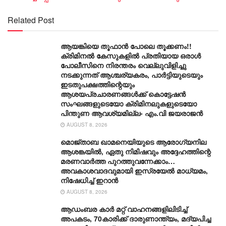
Related Post
ആയങ്കിയെ തൂഫാൻ പോലെ തൂക്കണം!!
ക്രിമിനൽ കേസുകളിൽ പ്രതിയായ ഒരാൾ
പോലീസിനെ നിരന്തരം വെല്ലുവിളിച്ചു
നടക്കുന്നത് ആശ്ചര്യകരം, പാർട്ടിയുടെയും
ഇടതുപക്ഷത്തിന്റെയും
ആശയപ്രചാരണങ്ങൾക്ക് കൊട്ടേഷൻ
സംഘങ്ങളുടെയോ ക്രിമിനലുകളുടെയോ
പിന്തുണ ആവശ്യമില്ല- എം.വി ജയരാജൻ
AUGUST 8, 2026
മൊജ്താബ ഖാമനെയിയുടെ ആരോ​ഗ്യനില
ആശങ്കയിൽ, ഏതു നിമിഷവും അദ്ദേഹത്തിന്റെ
മരണവാർത്ത പുറത്തുവന്നേക്കാം…
അവകാശവാദവുമായി ഇസ്രയേൽ മാധ്യമം,
നിഷേധിച്ച് ഇറാൻ
AUGUST 8, 2026
ആഡംബര കാര്‍ മറ്റ് വാഹനങ്ങളിലിടിച്ച്
അപകടം, 70കാരിക്ക് ദാരുണാന്ത്യം, മദ്യപിച്ച