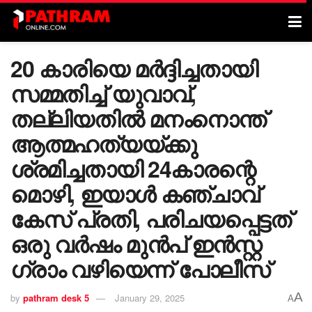
20 കാരിയെ മർദ്ദിച്ചതായി
സമ്മതിച്ച് യുവാവ്,
തല്ലിയതിൽ മനംനൊന്ത്
ആത്മഹത്യയ്ക്കു
ശ്രമിച്ചതായി 24കാരന്റെ
മൊഴി, ഇയാൾ കഞ്ചാവ്
കേസ് പ്രതി, പരിചയപ്പെട്ടത്
ഒരു വർഷം മുൻപ് ഇൻസ്റ്റ​
ഗ്രാം വഴിയെന്ന് പോലീസ്
A
by
pathram desk 5
January 29, 2025
A