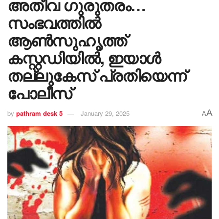
അതീവ ​ഗുരുതരം…
സംഭവത്തിൽ
ആൺസുഹൃത്ത്
കസ്റ്റഡിയിൽ, ഇയാൾ
തല്ലുകേസ് പ്രതിയെന്ന്
പോലീസ്
A
by
pathram desk 5
January 29, 2025
A