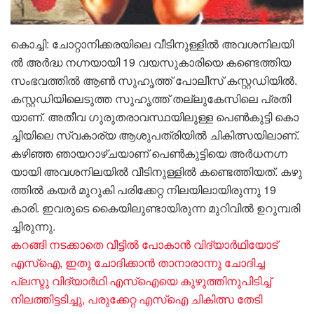
കൊ​ച്ചി: ചോ​റ്റാ​നി​ക്ക​ര​യി​ലെ വീ​ടി​നു​ള്ളി​ൽ അ​വ​ശ​നി​ല​യി​
ൽ അർദ്ധ ന​ഗ്നയായി 19 വ​യ​സു​കാ​രി​യെ ക​ണ്ടെ​ത്തി​യ
സം​ഭ​വ​ത്തി​ൽ ആ​ൺ സു​ഹൃ​ത്ത് പോലീസ് ക​സ്റ്റ​ഡി​യി​ൽ.
ക​സ്റ്റ​ഡി​യി​ലെ​ടു​ത്ത സു​ഹൃ​ത്ത് ത​ല്ലു​കേ​സി​ലെ പ്ര​തി​
യാ​ണ്. അ​തീ​വ ഗു​രു​ത​രാ​വ​സ്ഥ​യി​ലു​ള്ള പെ​ൺ​കു​ട്ടി കൊ​
ച്ചി​യി​ലെ സ്വ​കാ​ര്യ ആ​ശു​പ​ത്രി​യി​ൽ ചി​കി​ത്സ​യി​ലാ​ണ്.
കഴിഞ്ഞ ഞാ​യ​റാ​ഴ്ച​യാ​ണ് പെ​ൺ​കു​ട്ടി​യെ അ​ർ​ധ​ന​ഗ്ന​
യാ​യി അ​വ​ശ​നി​ല​യി​ൽ വീടിനുള്ളിൽ ക​ണ്ടെ​ത്തി​യ​ത്. ക​ഴു​
ത്തി​ൽ ക​യ​ർ മു​റു​കി പ​രി​ക്കേ​റ്റ നി​ല​യി​ലാ​യി​രു​ന്നു 19
കാരി. ഇ​വ​രു​ടെ കൈ​യി​ലു​ണ്ടാ​യി​രു​ന്ന മു​റി​വി​ൽ ഉ​റു​മ്പ​രി​
ച്ചി​രു​ന്നു.
കറങ്ങി നടക്കാതെ വീട്ടിൽ പോകാൻ വിദ്യാർഥിയോട്
എസ്ഐ, ഇതു ചോദിക്കാൻ താനാരാന്നു ചോദിച്ച
പ്ലസ്ടു വിദ്യാർഥി എസ്ഐയെ കുഴുത്തിനുപിടിച്ച്
നിലത്തിട്ടടിച്ചു, പരുക്കേറ്റ എസ്ഐ ചികിത്സ തേടി