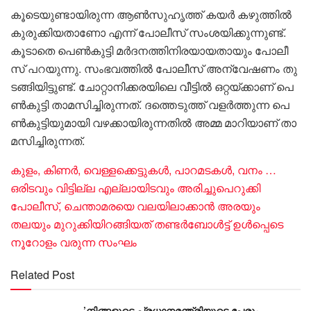
കൂടെയുണ്ടായിരുന്ന ആൺസുഹൃത്ത് ക​യ​ർ ക​ഴു​ത്തി​ൽ
കു​രു​ക്കി​യ​താ​ണോ എ​ന്ന് പോ​ലീ​സ് സം​ശ​യി​ക്കു​ന്നു​ണ്ട്.
കൂടാതെ പെ​ൺ​കു​ട്ടി മ​ർ​ദ​ന​ത്തി​നി​ര​യാ​യ​താ​യും പോ​ലീ​
സ് പ​റ​യു​ന്നു. സം​ഭ​വ​ത്തി​ൽ പോ​ലീ​സ് അ​ന്വേ​ഷ​ണം തു​
ട​ങ്ങി​യി​ട്ടു​ണ്ട്. ചോ​റ്റാ​നി​ക്ക​ര​യി​ലെ വീ​ട്ടി​ൽ ഒ​റ്റ​യ്ക്കാ​ണ് പെ​
ൺ​കു​ട്ടി താ​മ​സി​ച്ചി​രു​ന്ന​ത്. ദ​ത്തെ​ടു​ത്ത് വ​ള​ർ​ത്തു​ന്ന പെ​
ൺ​കു​ട്ടി​യു​മാ​യി വ​ഴ​ക്കാ​യി​രു​ന്ന​തി​ൽ അ​മ്മ മാ​റി​യാ​ണ് താ​
മ​സി​ച്ചി​രു​ന്ന​ത്.
കുളം, കിണർ, ​വെള്ളക്കെട്ടുകൾ, പാറമടകൾ, വനം …
ഒരിടവും വിട്ടില്ല എല്ലായിടവും അരിച്ചുപെറുക്കി
പോലീസ്, ചെന്താമരയെ വലയിലാക്കാൻ അരയും
തലയും മുറുക്കിയിറങ്ങിയത് തണ്ടർബോൾട്ട് ഉൾപ്പെടെ
നൂറോളം വരുന്ന സംഘം
Related Post
’നിങ്ങളുടെ പ്രധാനമന്ത്രിയുടെ പേരും