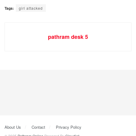
Tags:
girl attacked
pathram desk 5
About Us
Contact
Privacy Policy
© 2025
Pathram Online
Powered By
Cloudjet
.