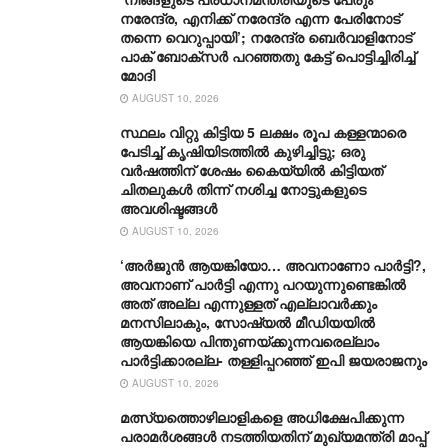
നരേന്ദ്ര, എനിക്ക് നരേന്ദ്ര എന്ന പേരിനോട്
തന്നെ വെറുപ്പായി’; നരേന്ദ്ര ബെർവാളിനോട്
പാക് ബോക്സർ പറഞ്ഞതു കേട്ട് പൊട്ടിച്ചിരിച്ച്
മോദി
AUGUST 10, 2026
സ്ഥലം വിറ്റു കിട്ടിയ 5 ലക്ഷം രൂപ കള്ളന്മാരെ
പേടിച്ച് കൃഷിയിടത്തിൽ കുഴിച്ചിട്ടു; ഒരു
വർഷത്തിന് ശേഷം കൈയ്യിൽ കിട്ടിയത്
ചിതലുകൾ തിന്ന് നശിച്ച നോട്ടുകളുടെ
അവശിഷ്ടങ്ങൾ
AUGUST 10, 2026
‘അർജുൻ ആയങ്കിയോ… അവനാണോ പാർട്ടി?,
അവനാണ് പാർട്ടി എന്നു പറയുന്നുണ്ടെങ്കിൽ
അത് അല്ല എന്നുള്ളത് എല്ലാവർക്കും
മനസിലാകും, സോഷ്യൽ മീഡിയയിൽ
ആയങ്കിയെ പിന്തുണയ്ക്കുന്നവരെല്ലാം
പാർട്ടിക്കാരല്ല- തള്ളിപ്പറഞ്ഞ് ഇപി ജയരാജനും
AUGUST 10, 2026
മത്സ്യത്തൊഴിലാളികളെ അധിക്ഷേപിക്കുന്ന
പരാമർശങ്ങൾ നടത്തിയതിന് മുഖ്യമന്ത്രി മാപ്പ്