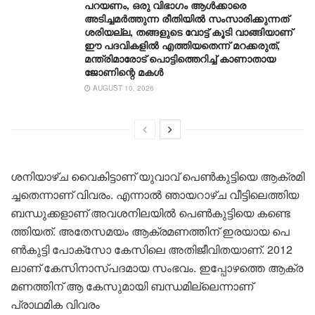
പറയണം, ഒരു വിഭാഗം ആൾക്കാരെ
അടിച്ചമർത്തുന്ന രീതിയില്‍ സംസാരിക്കുന്നത്
ശരിയല്ല, തങ്ങളുടെ വോട്ട് കൂടി വാങ്ങിയാണ്
ഈ പദവികളിൽ എത്തിയതെന്ന് മറക്കരുത്,
മന്ത്രിമാരോട് പൊട്ടിത്തെറിച്ച് കാണാതായ
ജോണിന്റെ മകള്‍
AUGUST 10, 2026
ശ​നി​യാ​ഴ്ച വൈ​കി​ട്ടാ​ണ് യു​വാ​വ് പെ​ൺ​കു​ട്ടി​യെ ആ​ക്ര​മി​
ച്ച​തെ​ന്നാ​ണ് വി​വ​രം. എ​ന്നാ​ൽ ഞാ​യ​റാ​ഴ്ച വീ​ട്ടി​ലെ​ത്തി​യ
ബ​ന്ധു​ക്ക​ളാ​ണ് അ​വ​ശ​നി​ല​യി​ൽ പെൺകുട്ടിയെ ക​ണ്ടെ​
ത്തി​യ​ത്. അ​തേ​സ​മ​യം ആ​ക്ര​മ​ണ​ത്തി​ന് ഇ​ര​യാ​യ പെ​
ൺ​കു​ട്ടി പോ​ക്സോ കേ​സി​ലെ അ​തി​ജീ​വി​ത​യാ​ണ്. 2012​
ലാ​ണ് കേ​സി​നാ​സ്പ​ദ​മാ​യ സം​ഭ​വം. ഇ​പ്പോ​ഴ​ത്തെ ആ​ക്ര​
മ​ണ​ത്തി​ന് ആ ​കേ​സു​മാ​യി ബ​ന്ധ​മി​ല്ലെ​ന്നാ​ണ്
പ്രാഥമിക വിവരം