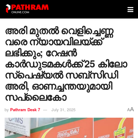
അരി മുതൽ വെളിച്ചെണ്ണ
വരെ ന്യായവിലയ്ക്ക്
ലഭിക്കും; റേഷൻ
കാര്‍ഡുടമകൾക്ക് 25 കിലോ
സ്പെഷ്യൽ സബ്സിഡി
അരി, ഓണച്ചന്തയുമായി
സപ്ലൈകോ
A
by
Pathram Desk 7
July 31, 2025
A