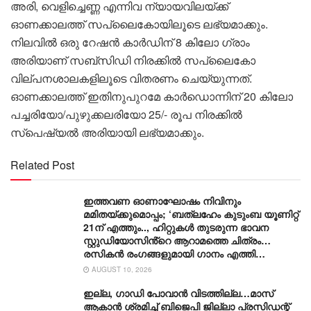
അരി, വെളിച്ചെണ്ണ എന്നിവ ന്യായവിലയ്ക്ക്
ഓണക്കാലത്ത് സപ്ലൈകോയിലൂടെ ലഭ്യമാക്കും.
നിലവിൽ ഒരു റേഷൻ കാർഡിന് 8 കിലോ ഗ്രാം
അരിയാണ് സബ്സിഡി നിരക്കിൽ സപ്ലൈകോ
വില്പനശാലകളിലൂടെ വിതരണം ചെയ്യുന്നത്.
ഓണക്കാലത്ത് ഇതിനുപുറമേ കാര്‍ഡൊന്നിന് 20 കിലോ
പച്ചരിയോ/പുഴുക്കലരിയോ 25/- രൂപ നിരക്കിൽ
സ്പെഷ്യൽ അരിയായി ലഭ്യമാക്കും.
Related Post
ഇത്തവണ ഓണാഘോഷം നിവിനും
മമിതയ്ക്കുമൊപ്പം; ‘ബത്‍ലഹേം കുടുംബ യൂണിറ്റ്
21ന് എത്തും.., ഹിറ്റുകൾ തുടരുന്ന ഭാവന
സ്റ്റുഡിയോസിൻ്റെ ആറാമത്തെ ചിത്രം…
രസികൻ രംഗങ്ങളുമായി ഗാനം എത്തി…
AUGUST 10, 2026
ഇല്ല, ​ഗാഡി പോവാൻ വിടത്തില്ല…മാസ്
ആകാൻ ശ്രമിച്ച് ബിജെപി ജില്ലാ പ്രസിഡന്റ്