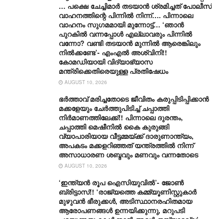
… പക്ഷെ ചേച്ചിമാർ തടയാൻ ശ്രമിച്ചത് പോലീസ്
വാഹനത്തിന്റെ പിന്നിൽ നിന്ന്…. പിന്നാലെ
വാഹനം സു​ഗമമായി മുന്നോട്ട്… ‘ഞാൻ
പുറകിൽ വന്നപ്പോൾ എല്ലാവരും പിന്നിൽ
വന്നോ? വണ്ടി തടയാൻ മുന്നിൽ ആരെങ്കിലും
നിൽക്കണ്ടേ’- എംഎൽ അശ്വിനി!!
കോമഡിയായി വിദ്യാഭ്യാസ
മന്ത്രിക്കെതിരെയുള്ള പ്രതിഷേധം
AUGUST 10, 2026
ഭർത്താവ് മരിച്ചതോടെ ജീവിതം കരുപ്പിടിപ്പിക്കാൻ
മക്കളേയും ചേർത്തുപിടിച്ച് ചപ്പാത്തി
നിർമാണത്തിലേക്ക്!! പിന്നാലെ ദുരന്തം,
ചപ്പാത്തി മെഷീനിൽ കൈ കുരുങ്ങി
വ്യാപാരിയായ വീട്ടമ്മയ്ക്ക് ദാരുണാന്ത്യം,
അപകടം മക്കളറിഞ്ഞത് യന്ത്രത്തിൽ നിന്ന്
അസാധാരണ ശബ്ദവും മണവും വന്നതോടെ
AUGUST 10, 2026
‘ഇന്ത്യൻ രൂപ ഐസിയുവിൽ’- ജോൺ
ബ്രിട്ടാസ്!! ‘രാജ്യത്തെ കമ്മ്യൂണിസ്റ്റുകാർ
മുഴുവൻ ഭീരുക്കൾ, അടിസ്ഥാനരഹിതമായ
ആരോപണങ്ങൾ ഉന്നയിക്കുന്നു, മറുപടി