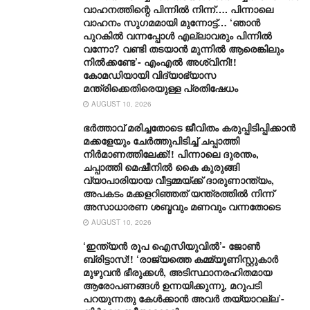
വാഹനത്തിന്റെ പിന്നിൽ നിന്ന്…. പിന്നാലെ
വാഹനം സു​ഗമമായി മുന്നോട്ട്… ‘ഞാൻ
പുറകിൽ വന്നപ്പോൾ എല്ലാവരും പിന്നിൽ
വന്നോ? വണ്ടി തടയാൻ മുന്നിൽ ആരെങ്കിലും
നിൽക്കണ്ടേ’- എംഎൽ അശ്വിനി!!
കോമഡിയായി വിദ്യാഭ്യാസ
മന്ത്രിക്കെതിരെയുള്ള പ്രതിഷേധം
AUGUST 10, 2026
ഭർത്താവ് മരിച്ചതോടെ ജീവിതം കരുപ്പിടിപ്പിക്കാൻ
മക്കളേയും ചേർത്തുപിടിച്ച് ചപ്പാത്തി
നിർമാണത്തിലേക്ക്!! പിന്നാലെ ദുരന്തം,
ചപ്പാത്തി മെഷീനിൽ കൈ കുരുങ്ങി
വ്യാപാരിയായ വീട്ടമ്മയ്ക്ക് ദാരുണാന്ത്യം,
അപകടം മക്കളറിഞ്ഞത് യന്ത്രത്തിൽ നിന്ന്
അസാധാരണ ശബ്ദവും മണവും വന്നതോടെ
AUGUST 10, 2026
‘ഇന്ത്യൻ രൂപ ഐസിയുവിൽ’- ജോൺ
ബ്രിട്ടാസ്!! ‘രാജ്യത്തെ കമ്മ്യൂണിസ്റ്റുകാർ
മുഴുവൻ ഭീരുക്കൾ, അടിസ്ഥാനരഹിതമായ
ആരോപണങ്ങൾ ഉന്നയിക്കുന്നു, മറുപടി
പറയുന്നതു കേൾക്കാൻ അവർ തയ്യാറല്ല’-