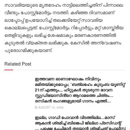
സാവരിയയുടെ മൃതദേഹം നാട്ടിലെത്തിച്ചതിന് പിന്നാലെ
വീണ്ടും പോസ്റ്റ്മോർട്ടം നടത്തി. കഴിഞ്ഞ ദിവസമാണ്
ലാപ്ടോപ്പ് ഉപയോഗിച്ച് തലക്കടിയേറ്റ് സാവരിയ
കൊല്ലപ്പെട്ടത്. പോസ്റ്റ്മോർട്ടം റിപ്പോർട്ടും മറ്റ് ശാസ്ത്രീയ
തെളിവുകളും ലഭിച്ച ശേഷമാകും മരണകാരണത്തിൽ
കൂടുതൽ വ്യക്തത ലഭിക്കുക. കേസിൽ അന്വേഷണം
പുരോഗമിക്കുകയാണ്.
Related Post
ഇത്തവണ ഓണാഘോഷം നിവിനും
മമിതയ്ക്കുമൊപ്പം; ‘ബത്‍ലഹേം കുടുംബ യൂണിറ്റ്
21ന് എത്തും.., ഹിറ്റുകൾ തുടരുന്ന ഭാവന
സ്റ്റുഡിയോസിൻ്റെ ആറാമത്തെ ചിത്രം…
രസികൻ രംഗങ്ങളുമായി ഗാനം എത്തി…
AUGUST 10, 2026
ഇല്ല, ​ഗാഡി പോവാൻ വിടത്തില്ല…മാസ്
ആകാൻ ശ്രമിച്ച് ബിജെപി ജില്ലാ പ്രസിഡന്റ്
… പക്ഷെ ചേച്ചിമാർ തടയാൻ ശ്രമിച്ചത് പോലീസ്