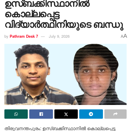
ഉസ്ബക്കിസ്ഥാനിൽ
കൊല്ലപ്പെട്ട
വിദ്യാർത്ഥിനിയുടെ ബന്ധു
A
by
Pathram Desk 7
July 9, 2026
A
തിരുവനന്തപുരം: ഉസ്ബക്കിസ്ഥാനിൽ കൊല്ലപ്പെട്ട