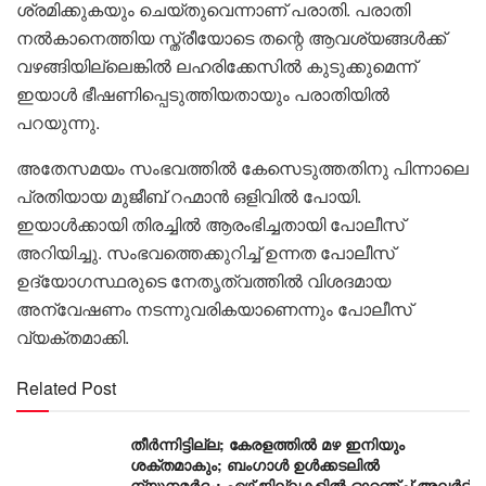
ശ്രമിക്കുകയും ചെയ്തുവെന്നാണ് പരാതി. പരാതി
നൽകാനെത്തിയ സ്ത്രീയോടെ തന്റെ ആവശ്യങ്ങൾക്ക്
വഴങ്ങിയില്ലെങ്കിൽ ലഹരിക്കേസിൽ കുടുക്കുമെന്ന്
ഇയാൾ ഭീഷണിപ്പെടുത്തിയതായും പരാതിയിൽ
പറയുന്നു.
അതേസമയം സംഭവത്തിൽ കേസെടുത്തതിനു പിന്നാലെ
പ്രതിയായ മുജീബ് റഹ്മാൻ ഒളിവിൽ പോയി.
ഇയാൾക്കായി തിരച്ചിൽ ആരംഭിച്ചതായി പോലീസ്
അറിയിച്ചു. സംഭവത്തെക്കുറിച്ച് ഉന്നത പോലീസ്
ഉദ്യോഗസ്ഥരുടെ നേതൃത്വത്തിൽ വിശദമായ
അന്വേഷണം നടന്നുവരികയാണെന്നും പോലീസ്
വ്യക്തമാക്കി.
Related Post
തീർന്നിട്ടില്ല; കേരളത്തിൽ മഴ ഇനിയും
ശക്തമാകും; ബംഗാൾ ഉൾക്കടലിൽ
ന്യൂനമർദം; ഏഴ് ജില്ലകളിൽ ഓറഞ്ച് അലർട്ട്