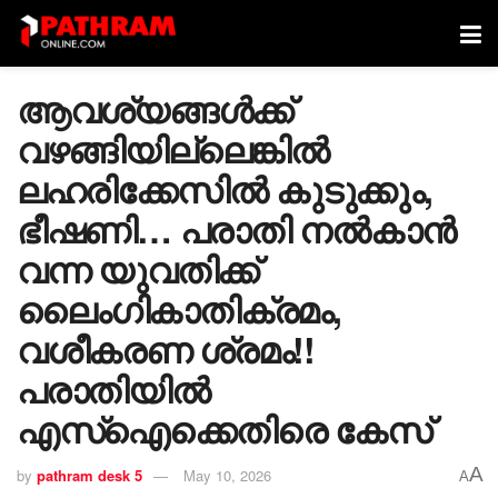
ആവശ്യങ്ങൾക്ക്
വഴങ്ങിയില്ലെങ്കിൽ
ലഹരിക്കേസിൽ കുടുക്കും,
ഭീഷണി… പരാതി നൽകാൻ
വന്ന യുവതിക്ക്
ലൈംഗികാതിക്രമം,
വശീകരണ ശ്രമം!!
പരാതിയിൽ
എസ്ഐക്കെതിരെ കേസ്
A
by
pathram desk 5
May 10, 2026
A