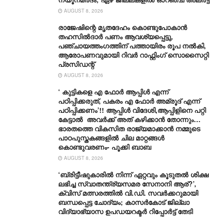
AUGUST 8, 2026
രാജേഷിന്റെ മൃതദേഹം കൊണ്ടുപോകാന്‍
തഹസില്‍ദാര്‍ പണം ആവശ്യപ്പെട്ടു,
പഞ്ചായത്തംഗത്തിന് പത്തായിരം രൂപ നല്‍കി,
ആരോപണവുമായി റിവർ റാഫ്റ്റിംഗ് സൊസൈറ്റി
പ്രസിഡന്റ്
AUGUST 8, 2026
‘ കുട്ടികളെ എ ഫോർ ആപ്പിൾ എന്ന്
പഠിപ്പിക്കരുത്, പകരം എ ഫോർ അമ്രൂദ് എന്ന്
പഠിപ്പിക്കണം’!! ആപ്പിൾ വിദേശി,ആപ്പിളിനെ പറ്റി
കേട്ടാൽ അവർക്ക് അത് കഴിക്കാൻ തോന്നും…
ഭാരതത്തെ വികസിത രാജ്യമാക്കാൻ നമ്മുടെ
പാഠപുസ്തകങ്ങളിൽ ചില മാറ്റങ്ങൾ
കൊണ്ടുവരണം- പൂക്കി ബാബ
AUGUST 8, 2026
‘ബ്രിട്ടീഷുകാരിൽ നിന്ന് ഏറ്റവും കൂടുതൽ ശിക്ഷ
ലഭിച്ച സ്വാതന്ത്ര്യസമര സേനാനി ആര്?’,
ക്വിസ് മത്സരത്തിൽ വി.ഡി. സവർക്കറുമായി
ബന്ധപ്പെട്ട ചോദ്യം; കാസർകോട് ജില്ലാ
വിദ്യാഭ്യാസ ഉപഡയറക്ടർ റിപ്പോർട്ട് തേടി