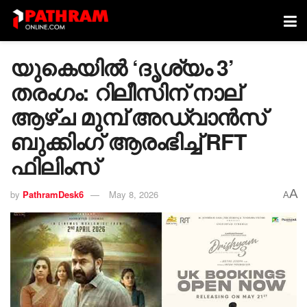
യുകെയിൽ ‘ദൃശ്യം 3’
തരംഗം: റിലീസിന് നാല്
ആഴ്ച മുമ്പ് അഡ്വാൻസ്
ബുക്കിംഗ് ആരംഭിച്ച് RFT
ഫിലിംസ്
A
by
PathramDesk6
May 8, 2026
A