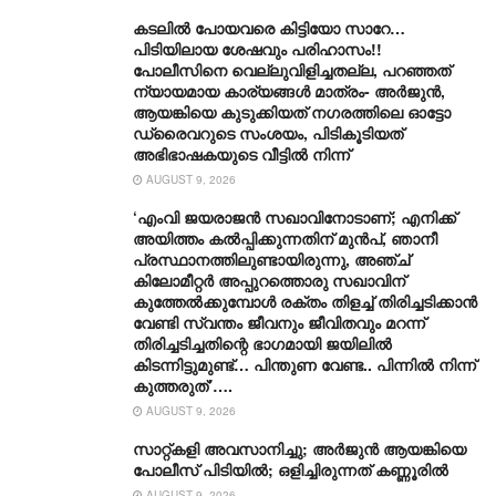
കടലിൽ പോയവരെ കിട്ടിയോ സാറേ…
പിടിയിലായ ശേഷവും പരിഹാസം!!
പോലീസിനെ വെല്ലുവിളിച്ചതല്ല, പറഞ്ഞത്
ന്യായമായ കാര്യങ്ങൾ മാത്രം- അർജുൻ,
ആയങ്കിയെ കുടുക്കിയത് ന​ഗരത്തിലെ ഓട്ടോ
ഡ്രൈവറുടെ സംശയം, പിടികൂടിയത്
അഭിഭാഷകയുടെ വീട്ടിൽ നിന്ന്
AUGUST 9, 2026
‘എംവി ജയരാജൻ സഖാവിനോടാണ്; എനിക്ക്
അയിത്തം കൽപ്പിക്കുന്നതിന് മുൻപ്, ഞാനീ
പ്രസ്ഥാനത്തിലുണ്ടായിരുന്നു, അഞ്ച്
കിലോമീറ്റർ അപ്പുറത്തൊരു സഖാവിന്
കുത്തേൽക്കുമ്പോൾ രക്തം തിളച്ച് തിരിച്ചടിക്കാൻ
വേണ്ടി സ്വന്തം ജീവനും ജീവിതവും മറന്ന്
തിരിച്ചടിച്ചതിന്റെ ഭാഗമായി ജയിലിൽ
കിടന്നിട്ടുമുണ്ട്… പിന്തുണ വേണ്ട.. പിന്നിൽ നിന്ന്
കുത്തരുത്’….
AUGUST 9, 2026
സാറ്റ്കളി അവസാനിച്ചു; അർജുൻ ആയങ്കിയെ
പോലീസ് പിടിയിൽ; ഒളിച്ചിരുന്നത് കണ്ണൂരിൽ
AUGUST 9, 2026