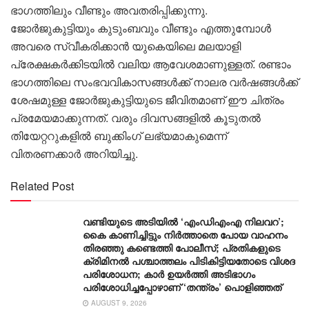
ഭാഗത്തിലും വീണ്ടും അവതരിപ്പിക്കുന്നു.
ജോർജുകുട്ടിയും കുടുംബവും വീണ്ടും എത്തുമ്പോൾ
അവരെ സ്വീകരിക്കാൻ യുകെയിലെ മലയാളി
പ്രേക്ഷകർക്കിടയിൽ വലിയ ആവേശമാണുള്ളത്. രണ്ടാം
ഭാഗത്തിലെ സംഭവവികാസങ്ങൾക്ക് നാലര വർഷങ്ങൾക്ക്
ശേഷമുള്ള ജോർജുകുട്ടിയുടെ ജീവിതമാണ് ഈ ചിത്രം
പ്രമേയമാക്കുന്നത്. വരും ദിവസങ്ങളിൽ കൂടുതൽ
തിയേറ്ററുകളിൽ ബുക്കിംഗ് ലഭ്യമാകുമെന്ന്
വിതരണക്കാർ അറിയിച്ചു.
Related Post
വണ്ടിയുടെ അടിയിൽ ‘എംഡിഎംഎ നിലവറ’;
കൈ കാണിച്ചിട്ടും നിർത്താതെ പോയ വാഹനം
തിരഞ്ഞു കണ്ടെത്തി പോലീസ്; പ്രതികളുടെ
ക്രിമിനൽ പശ്ചാത്തലം പിടികിട്ടിയതോടെ വിശദ
പരിശോധന; കാർ ഉയർത്തി അടിഭാഗം
പരിശോധിച്ചപ്പോഴാണ് ‘തന്ത്രം’ പൊളിഞ്ഞത്
AUGUST 9, 2026