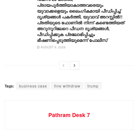
പ്രായപൂർത്തിയാകാത്തവരെയും
യുവാക്കളെയും ലൈംഗികമായി പീഡിപ്പിച്ച്
ദൃശ്യങ്ങൾ പകർത്തി, യുവാവ് അറസ്റ്റിൽ!!
പ്രതിയുടെ ഫോണിൽ നിന്ന് കണ്ടെത്തിയത്
അറുനൂറിലേറെ പീഡന ദൃശ്യങ്ങൾ,
പീഡിപ്പിക്കുക പ്രലോഭിപ്പിച്ചും
ഭീഷണിപ്പെടുത്തിയുമെന്ന് പോലീസ്
AUGUST 9, 2026
Tags:
business case
fine withdraw
trump
Pathram Desk 7