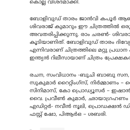
കൊല്ല വിശദമാക്കി.
ബോളിവുഡ് താരം ജാൻവി കപൂർ ആണ് ച
ശിവരാജ് കുമാറും ഈ ചിത്രത്തിൽ 
അവതരിപ്പിക്കുന്നു. രാം ചരൺ- ശിവരാജ്
കൂടിയാണിത്. ബോളിവുഡ് താരം ദിവ്
എന്നിവരാണ് ചിത്രത്തിലെ മറ്റു പ്രധാ
ഇന്ത്യൻ റിലീസായാണ് ചിത്രം പ്രേക്ഷക
രചന, സംവിധാനം -ബുചി ബാബു സന, അ
സുകുമാർ റൈറ്റിംഗ്സ്, നിർമ്മാണം – വ
സിനിമാസ്, കോ പ്രൊഡ്യൂസർ – ഇഷാൻ സ
വൈ. പ്രവീൺ കുമാർ, ഛായാഗ്രഹണം –
എഡിറ്റർ- നവീൻ നൂലി, പ്രൊഡക്ഷൻ ഡി
ഫസ്റ്റ് ഷോ, പിആർഒ – ശബരി.