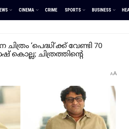
EWS
CINEMA
CRIME
SPORTS
BUSINESS
HE
്രം ‘പെദ്ധി’ക്ക് വേണ്ടി 70
ഷ് കൊല്ല; ചിത്രത്തിന്റെ
A
A