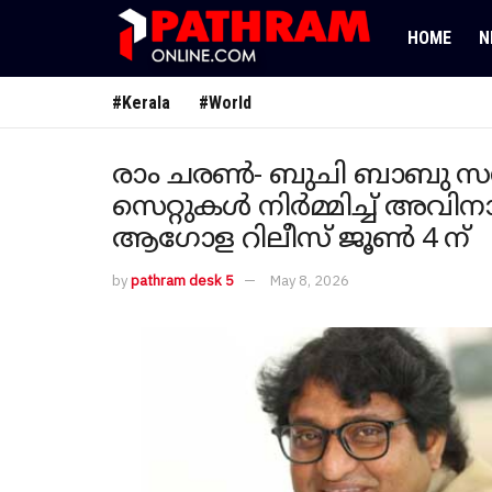
HOME
N
#Kerala
#World
രാം ചരൺ- ബുചി ബാബു സന ചിത
സെറ്റുകൾ നിർമ്മിച്ച് അവിനാ
ആഗോള റിലീസ് ജൂൺ 4 ന്
by
pathram desk 5
May 8, 2026