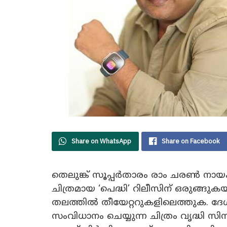
Share on WhatsApp
Share on Facebook
തെലുങ്ക് സൂപ്പർതാരം രാം ചരൺ നായ
ചിത്രമായ ‘പെദ്ധി’ റിലീസിന് ഒരുങ്
തലത്തിൽ തീയേറ്ററുകളിലെത്തുക. 
സംവിധാനം ചെയ്യുന്ന ചിത്രം വൃദ്ധി 