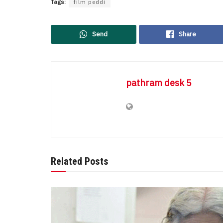
Tags:
film peddi
Send
Share
pathram desk 5
Related Posts