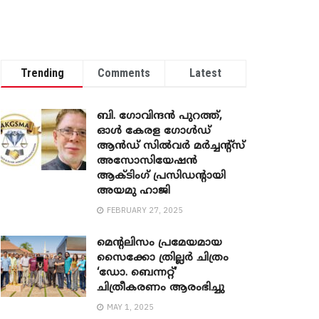
Trending
Comments
Latest
ബി. ​ഗോവിന്ദൻ പുറത്ത്,
ഓൾ കേരള ഗോൾഡ്
ആൻഡ് സിൽവർ മർച്ചന്റ്സ്
അസോസിയേഷൻ
ആക്ടിംഗ് പ്രസിഡന്റായി
അയമു ഹാജി
FEBRUARY 27, 2025
മെന്‍റലിസം പ്രമേയമായ
സൈക്കോ ത്രില്ലർ ചിത്രം
‘ഡോ. ബെന്നറ്റ്’
ചിത്രീകരണം ആരംഭിച്ചു
MAY 1, 2025