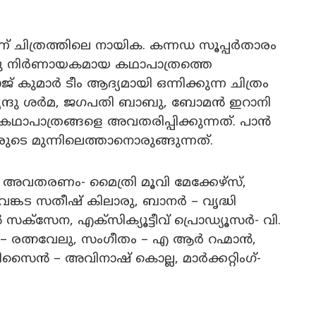
ിത്രത്തിലെ നായിക. കന്നഡ സൂപ്പർതാരം
ഒരു നിർണായകമായ കഥാപാത്രത്തെ
 കുമാർ ടീം ആദ്യമായി ഒന്നിക്കുന്ന ചിത്രം
യേന്ദു ശർമ, ജഗപതി ബാബു, ബോമൻ ഇറാനി
ന കഥാപാത്രങ്ങളെ അവതരിപ്പിക്കുന്നത്. പാൻ
രുടെ മുന്നിലെത്താനൊരുങ്ങുന്നത്.
വതരണം- മൈത്രി മൂവി മേക്കേഴ്‌സ്,
െങ്കട സതീഷ് കിലാരു, ബാനർ – വൃദ്ധി
ക്സേന, എക്സിക്യൂട്ടീവ് പ്രൊഡ്യൂസർ- വി.
 രത്നവേലു, സംഗീതം – എ ആർ റഹ്മാൻ,
സൈൻ – അവിനാഷ് കൊല്ല, മാർക്കറ്റിംഗ്-