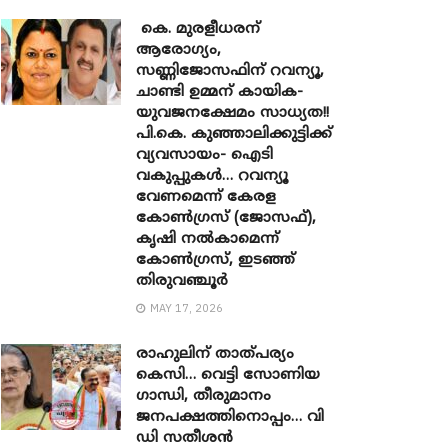
കെ. മുരളീധരന്
ആരോഗ്യം,
സണ്ണിജോസഫിന് റവന്യൂ,
ചാണ്ടി ഉമ്മന് കായിക-
യുവജനക്ഷേമം സാധ്യത!!
പി.കെ. കുഞ്ഞാലിക്കുട്ടിക്ക്
വ്യവസായം- ഐടി
വകുപ്പുകൾ… റവന്യൂ
വേണമെന്ന് കേരള
കോൺഗ്രസ് (ജോസഫ്),
കൃഷി നൽകാമെന്ന്
കോൺഗ്രസ്, ഇടഞ്ഞ്
തിരുവഞ്ചൂർ
MAY 17, 2026
രാഹുലിന് താത്പര്യം
കെസി… വെട്ടി സോണിയ ​
ഗാന്ധി, തീരുമാനം
ജനപക്ഷത്തിനൊപ്പം… വി
ഡി സതീശൻ