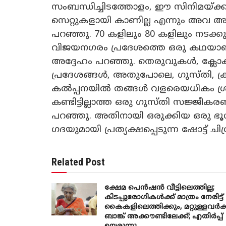
സംബന്ധിച്ചിടത്തോളം, ഈ സിനിമയ്ക്കാ
സെറ്റുകളായി കാണില്ല എന്നും അവ അത
പറഞ്ഞു. 70 കളിലും 80 കളിലും നടക്ക
വിജയനഗരം പ്രദേശത്തെ ഒരു കഥയാണ്
അദ്ദേഹം പറഞ്ഞു. തെരുവുകൾ, ക്ലോക
പ്രദേശങ്ങൾ, അതുപോലെ, ഗുസ്തി, ക്ര
കൽപ്പനയിൽ തങ്ങൾ വളരെയധികം ശ്രദ
കണ്ടിട്ടില്ലാത്ത ഒരു ഗുസ്തി സജ്ജീക
പറഞ്ഞു. അതിനായി ഒരുക്കിയ ഒരു 
ഗദയുമായി പ്രത്യക്ഷപ്പെടുന്ന ഷോട്ട് ചിത്
Related Post
ക്ഷേമ പെൻഷൻ വീട്ടിലെത്തില്ല;
കിടപ്പുരോഗികൾക്ക് മാത്രം നേരിട്ട്
കൈകളിലെത്തിക്കും, മറ്റുള്ളവർക്
ബാങ്ക് അക്കൗണ്ടിലേക്ക്; എതിർപ്പ്