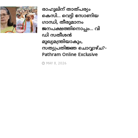
രാഹുലിന് താത്പര്യം
കെസി… വെട്ടി സോണിയ ​
ഗാന്ധി, തീരുമാനം
ജനപക്ഷത്തിനൊപ്പം… വി
ഡി സതീശൻ
മുഖ്യമന്ത്രിയാകും,
സത്യപ്രതിജ്ഞ ചൊവ്വാഴ്ച?-
Pathram Online Exclusive
MAY 8, 2026