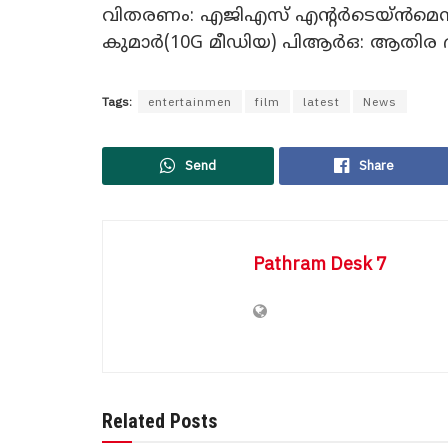
വിതരണം: എജിഎസ് എന്‍റർടെയ്ൻമെന്‍
കുമാർ(10G മീഡിയ) പിആർഒ: ആതിര ദ
Tags:
entertainmen
film
latest
News
Send
Share
Pathram Desk 7
Related Posts