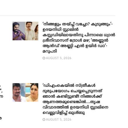
‘നിങ്ങളും തയ്ച്ച് വച്ചോ? കുടുങ്ങും‘-
ഉദയനിധി സ്റ്റാലിൻ
കസ്റ്റഡിയിലായതിനു പിന്നാലെ ധ്യാൻ
ശ്രീനിവാസന് ട്രോൾ മഴ; ‘അണ്ണൻ
ആൻഡ് അണ്ണി എൻ ഉയിർ ഡാ’-
മറുപടി
AUGUST 5, 2026
ം
‘ഡിഎംകെയിൽ സ്ത്രീകൾ
”,
ദുരുപയോഗം ചെയ്യപ്പെടുന്നത്
വണ
ഞാൻ കണ്ടിട്ടുണ്ട്!! നിങ്ങൾക്ക്
ആണത്തമുണ്ടെങ്കിൽ….തൃഷ
വിവാദത്തിൽ ഉദയനിധി സ്റ്റാലിനെ
വെല്ലുവിളിച്ച് ഖുശ്ബു
െ
AUGUST 5, 2026