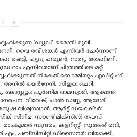
ഹിക്കുന്ന ‘ഡ്യൂഡ്’ മൈത്രി മൂവി
നേനി, വൈ രവിശങ്കർ എന്നിവർ ചേർന്നാണ്
 നേഹ ഷെട്ടി, ഹൃദു ഹരൂൺ, സത്യ, രോഹിണി,
ഡ റാം എന്നിവരാണ് ചിത്രത്തിലെ മറ്റ്
ഹിക്കുന്നത് നികേത് ബൊമ്മിയും എഡിറ്റിംഗ്
ർ: അനിൽ യെർനേനി, സിഇഒ: ചെറി,
സ്റ്റ്യൂം: പൂർണിമ രാമസ്വാമി, ആക്ഷൻ:
ഗാനരചന: വിവേക്, പാൽ ഡബ്ബ, ആദേശ്
ുഷ വിശ്വനാഥൻ, ആർട്ട് ഡയറക്ടർ:
്ക് സിനിമ, സൗണ്ട് മിക്സിങ്: തപസ്
ംകുമാർ സുന്ദരം, കളറിസ്റ്റ്: സുരേഷ് രവി,
നേശ് എം, പബ്സിസിറ്റി ഡിസൈനർ: വിയാക്കി,