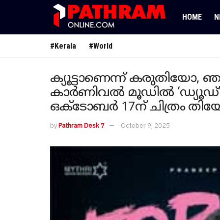
HOME
N
#Kerala
#World
ക്യൂട്ടാണെന്ന് കരുതിയോ, ഞാൻ 
കാർണിവൽ മൂഡിൽ ‘ഡ്യൂഡ്’ 
ഒക്ടോബർ 17ന് ചിത്രം തിയേ
by
Pathram Desk 7
October 9, 2025