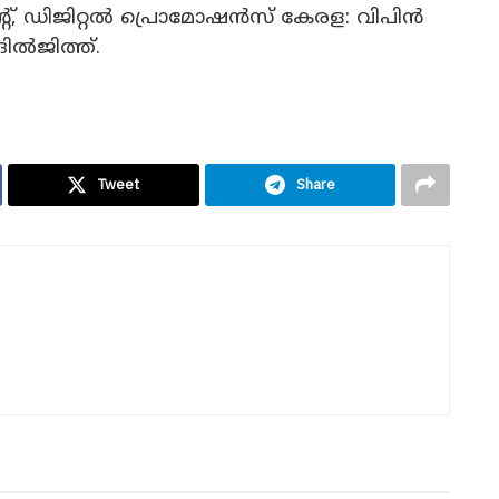
റ്, ഡിജിറ്റൽ പ്രൊമോഷൻസ് കേരള: വിപിൻ
ിൽജിത്ത്.
Tweet
Share