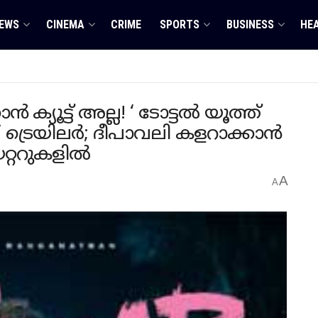
EWS
CINEMA
CRIME
SPORTS
BUSINESS
HE
ക്യൂട്ട് അല്ല! ‘ ടോട്ടൽ യൂത്ത്
ട്രെയിലർ; ദീപാവലി കളറാക്കാൻ
റ്ററുകളിൽ
A
A