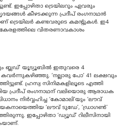
്ട്. ഇപ്പോഴിതാ ട്രെയിലറും ഏവരും
ഹൃദയങ്ങൾ കീഴടക്കുന്ന പ്രദീപ് രംഗനാഥൻ
നാണ് ട്രെയില‍ർ കണ്ടവരുടെ കമന്‍റുകള്‍. ഇ4
്റെ കേരളത്തിലെ വിതരണാവകാശം
ം ബ്ലഡ്’ യൂട്യൂബിൽ ഇതുവരെ 4
ന്നുകഴിഞ്ഞു. ‘നല്ലാരു പോ’ 41 ലക്ഷവും
്ഞിട്ടുണ്ട്. ഹ്രസ്വ സിനിമകളിലൂടെ എത്തി
ാറിയ പ്രദീപ് രംഗനാഥന് വലിയൊരു ആരാധക
വിധാനം നിർവ്വഹിച്ച ‘കോമാലി’യും ‘ലൗവ്
ായകനായെത്തിയ ‘ലൗവ് ടുഡേ’, ‘ഡ്രാഗൺ’
ിരുന്നു. ഇപ്പോഴിതാ ‘ഡ്യൂഡ്’ റിലീസിനായി
കയാണ്.