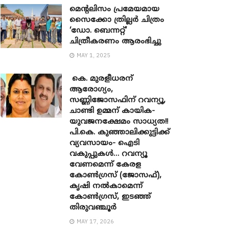
മെന്‍റലിസം പ്രമേയമായ
സൈക്കോ ത്രില്ലർ ചിത്രം
‘ഡോ. ബെന്നറ്റ്’
ചിത്രീകരണം ആരംഭിച്ചു
MAY 1, 2025
കെ. മുരളീധരന്
ആരോഗ്യം,
സണ്ണിജോസഫിന് റവന്യൂ,
ചാണ്ടി ഉമ്മന് കായിക-
യുവജനക്ഷേമം സാധ്യത!!
പി.കെ. കുഞ്ഞാലിക്കുട്ടിക്ക്
വ്യവസായം- ഐടി
വകുപ്പുകൾ… റവന്യൂ
വേണമെന്ന് കേരള
കോൺഗ്രസ് (ജോസഫ്),
കൃഷി നൽകാമെന്ന്
കോൺഗ്രസ്, ഇടഞ്ഞ്
തിരുവഞ്ചൂർ
MAY 17, 2026