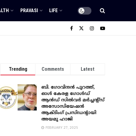
ALTH
PRAVASI
LIFE
Trending
Comments
Latest
ബി. ​ഗോവിന്ദൻ പുറത്ത്,
ഓൾ കേരള ഗോൾഡ്
ആൻഡ് സിൽവർ മർച്ചന്റ്സ്
അസോസിയേഷൻ
ആക്ടിംഗ് പ്രസിഡന്റായി
അയമു ഹാജി
FEBRUARY 27, 2025