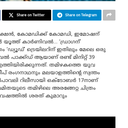
Share on Twitter
Share on Telegram
ക്ഷൻ, കോമഡിക്ക് കോമഡി, ഇമോഷന്
 യൂത്ത് കാർണിവൽ… ‘ഡ്രാഗന്’
ം ‘ഡ്യൂഡ്’ ട്രെയിലറിന് ഇതിലും മേലെ ഒരു
 പാക്ക്ഡ് ആയാണ് രണ്ട് മിനിറ്റ് 39
്തിയിരിക്കുന്നത്. തമിഴകത്തെ യുവ
ീപ് രംഗനാഥനും മലയാളത്തിന്‍റെ സ്വന്തം
 ദീപാവലി റിലീസായി ഒക്ടോബർ 17നാണ്
മമിതയുടെ തമിഴിലെ അരങ്ങേറ്റ ചിത്രം
വേഷത്തിൽ ശരത് കുമാറും