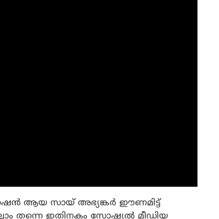
ൻ ആയ സായ് അഭ്യങ്കർ ഈണമിട്ട്
െല്ലാം തന്നെ ഇതിനകം സോഷ്യൽ മീഡിയ