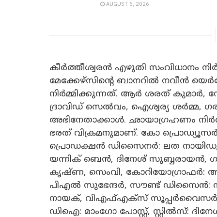
AUGUST 5, 2026
കീർത്തീശ്വരൻ എഴുതി സംവിധാനം നിർവ്വ
മേക്കേഴ്സിന്‍റെ ബാനറിൽ നവീൻ യെർ
നിർമ്മിക്കുന്നത്. ആർ ശരത് കുമാർ,
ദ്രാവിഡ് സെൽവം, ഐശ്വര്യ ശർമ്മ, ഗരു
അഭിനേതാക്കാള്‍. ഛായാഗ്രഹണം നിർവ്വ
ഭരത് വിക്രമനുമാണ്. കോ പ്രൊഡ്യൂസ
പ്രൊഡക്ഷൻ ഡിസൈനർ: ലത നായിഡു, കോ
യന്നിക് ബെൻ, ദിനേശ് സുബ്ബരായൻ, 
കൃഷ്ണ, സെംവി, കോറിയോഗ്രാഫർ: അന
പിഎൽ സുഭേന്ദർ, സൗണ്ട് ഡിസൈൻ: സിങ
നായക്, വിഎഫ്എക്സ് സൂപ്പ‍ർവൈസ‍ർ: രാ
ഡിഐ: മാംഗോ പോസ്റ്റ്, സ്റ്റിൽസ്: ദി