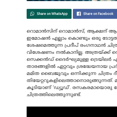
Share on WhatsApp
Share on Facebook
റൊമാൻസിന് റൊമാൻസ്, ആക്ഷന് ആ
ഇമോഷൻ എല്ലാം കൊണ്ടും ഒരു ടോട്ടൽ
ശേഷമെത്തുന്ന പ്രദീപ് രംഗനാഥൻ ചിത്ര
വിശേഷണം നൽകാനില്ല. അത്രയ്ക്ക് വെൽ
സെക്കൻഡ് ദൈർഘ്യമുള്ള ട്രെയിലർ എത
താരങ്ങളിൽ ഏറ്റവും ശ്രദ്ധേയനായ പ്രദ
മമിത ബൈജുവും ഒന്നിക്കുന്ന ചിത്രം
തിയേറ്ററുകളിലെത്താനൊരുങ്ങുന്നത്. 
കൂടിയാണ് ‘ഡ്യൂഡ്’. രസകരമായൊരു 
ചിത്രത്തിലെത്തുന്നുണ്ട്.