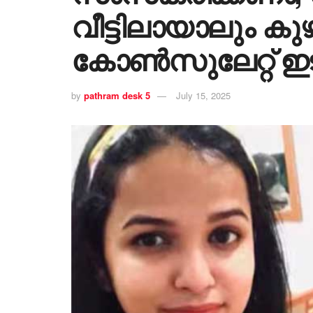
വീട്ടിലായാലും കുഴ
കോൺസുലേറ്റ് 
by
pathram desk 5
July 15, 2025