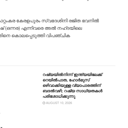
 കൊറ്റംകര കേരളപുരം സ്വദേശിനി രജിത ഭവനിൽ
് (ഒന്നര) എന്നിവരെ അൽ നഹ്ദയിലെ
ഞിനെ കൊലപ്പെടുത്തി വിപഞ്ചിക
റഷ്യയിൽനിന്ന് ഇന്ത്യയിലേക്ക്
റെയിൽപാത, ഹോർമുസ്
ഒഴിവാക്കിയുള്ള വ്യാപാരത്തിന്
ബദൽവഴി; റഷ്യ സാധ്യതകൾ
പരിശോധിക്കുന്നു
AUGUST 10, 2026