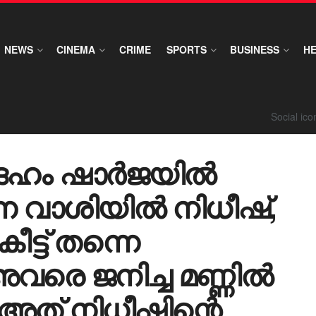
NEWS
CINEMA
CRIME
SPORTS
BUSINESS
H
Social ic
തദേഹം ഷാർജയിൽ
ന വാശിയിൽ നിധീഷ്,
്ട് തന്നെ
അവരെ ജനിച്ച മണ്ണിൽ
അത് നിധീഷിന്റെ