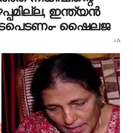
പ്പമില്ല, ഇന്ത്യൻ
ഇടപെടണം- ഷൈലജ
A
A