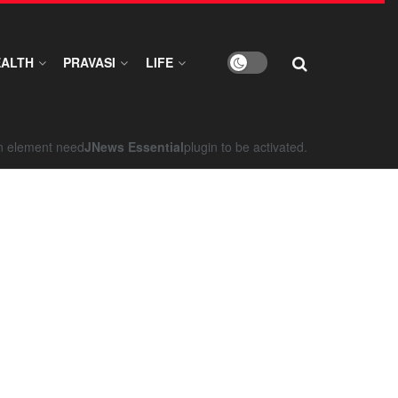
EALTH
PRAVASI
LIFE
on element need
JNews Essential
plugin to be activated.