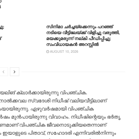
്
ൻ
ു;
സിനിമാ ചർച്ചയ്ക്കെന്നും പറഞ്ഞ്
നടിയെ വീട്ടിലേയ്ക്ക് വിളിച്ചു വരുത്തി,
്
മയക്കുമരുന്ന് നല്കി പീഡിപ്പിച്ചു;
സംവിധായകൻ അറസ്റ്റിൽ
AUGUST 10, 2026
ിങ് ക്ലാർക്കായിരുന്നു വിപഞ്ചിക.
നാൽക്കവല സ്വദേശി നിധീഷ് വലിയവീട്ടിലാണ്
കുകയായിരുന്നു. ഏഴുവർഷമായി വിപഞ്ചിക
ം മുൻപായിരുന്നു വിവാഹം. നിധീഷിന്റെയും ഭർതൃ
ണമാണ് വിപഞ്ചിക ജീവനൊടുക്കിയതെന്നാണ്
 ഇയാളുടെ പിതാവ്, സഹോദരി എന്നിവരിൽനിന്നും