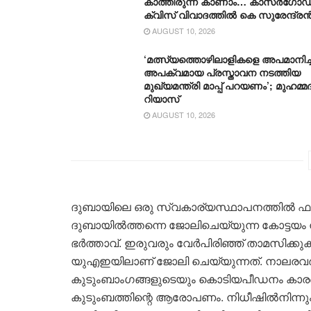
കാത്തിരുന്ന് കാണാം… കാസർഗോഡ
ക്വിസ് വിവാദത്തിൽ കെ സുരേന്ദ്ര
AUGUST 10, 2026
‘മത്സ്യത്തൊഴിലാളികളെ അപമാനിച്ച
അപക്വമായ പ്രസ്താവന നടത്തിയ
മുഖ്യമന്ത്രി മാപ്പ് പറയണം’; മുഹമ്മദ
റിയാസ്
AUGUST 10, 2026
ദുബായിലെ ഒരു സ്വകാര്യസ്ഥാപനത്തിൽ ഫയല
ദുബായിൽത്തന്നെ ജോലിചെയ്യുന്ന കോട്ടയം 
ഭർത്താവ്. ഇരുവരും വേർപിരിഞ്ഞ് താമസിക്
യുഎഇയിലാണ് ജോലി ചെയ്യുന്നത്. നാലരവർഷ
കുടുംബാംഗങ്ങളുടെയും കൊടിയപീഡനം കാര
കുടുംബത്തിന്റെ ആരോപണം. നിധീഷിൽനിന്നും