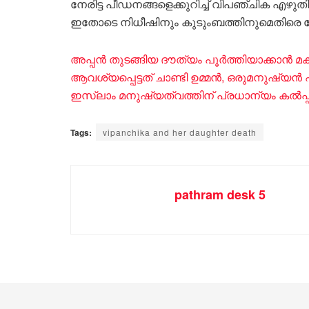
നേരിട്ട പീഡനങ്ങളെക്കുറിച്ച് വിപഞ്ചിക എഴുതി
ഇതോടെ നിധീഷിനും കുടുംബത്തിനുമെതിരെ പ
അപ്പൻ തുടങ്ങിയ ദൗത്യം പൂർത്തിയാക്കാൻ 
ആവശ്യപ്പെട്ടത് ചാണ്ടി ഉമ്മൻ, ഒരുമനുഷ്യൻ എ
ഇസ്ലാം മനുഷ്യത്വത്തിന് പ്രധാന്യം കൽപ്പിക
Tags:
vipanchika and her daughter death
pathram desk 5