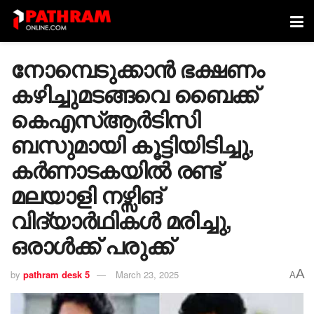
നോമ്പെടുക്കാൻ ഭക്ഷണം
കഴിച്ചുമടങ്ങവെ ബൈക്ക്
കെഎസ്ആർടിസി
ബസുമായി കൂട്ടിയിടിച്ചു,
കർണാടകയിൽ രണ്ട്
മലയാളി നഴ്സിങ്
വിദ്യാർഥികൾ മരിച്ചു,
ഒരാൾക്ക് പരുക്ക്
A
by
pathram desk 5
March 23, 2025
A