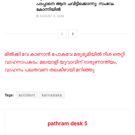
പാപ്പാനെ ആന ചവിട്ടിക്കൊന്നു; സംഭവം
കോന്നിയിൽ
AUGUST 8, 2026
മിൽക്കി വേ കാണാൻ പോകവേ മരുഭൂമിയിൽ ദിശ തെറ്റി
വാഹനാപകടം: മലയാളി യുവാവിന് ദാരുണാന്ത്യം,
വാഹനം പലതവണ തലകീഴായി മറിഞ്ഞു
Tags:
accident
karnadaka
pathram desk 5