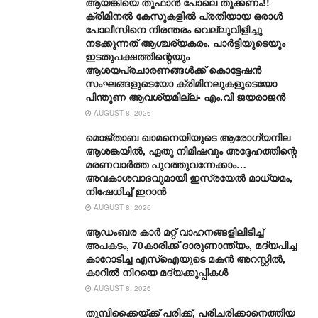
ആയങ്കിയെ തൂഫാൻ പോലെ തൂക്കണം!!
ക്രിമിനൽ കേസുകളിൽ പ്രതിയായ ഒരാൾ
പോലീസിനെ നിരന്തരം വെല്ലുവിളിച്ചു
നടക്കുന്നത് ആശ്ചര്യകരം, പാർട്ടിയുടെയും
ഇടതുപക്ഷത്തിന്റെയും
ആശയപ്രചാരണങ്ങൾക്ക് കൊട്ടേഷൻ
സംഘങ്ങളുടെയോ ക്രിമിനലുകളുടെയോ
പിന്തുണ ആവശ്യമില്ല- എം.വി ജയരാജൻ
AUGUST 8, 2026
മൊജ്താബ ഖാമനെയിയുടെ ആരോ​ഗ്യനില
ആശങ്കയിൽ, ഏതു നിമിഷവും അദ്ദേഹത്തിന്റെ
മരണവാർത്ത പുറത്തുവന്നേക്കാം…
അവകാശവാദവുമായി ഇസ്രയേൽ മാധ്യമം,
നിഷേധിച്ച് ഇറാൻ
AUGUST 8, 2026
ആഡംബര കാര്‍ മറ്റ് വാഹനങ്ങളിലിടിച്ച്
അപകടം, 70കാരിക്ക് ദാരുണാന്ത്യം, മദ്യപിച്ച
കാറോടിച്ച എസ്ഐയുടെ മകന്‍ അറസ്റ്റില്‍,
കാറില്‍ നിറയെ മദ്യക്കുപ്പികള്‍
AUGUST 8, 2026
തുമ്പിക്കൈയ്ക്ക് പരിക്ക്, പരിചരിക്കാനെത്തിയ