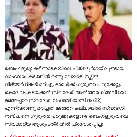
ബെംഗളൂരു: കർണാടകയിലെ ചിത്രദുർഗയിലുണ്ടായ
വാഹനാപകടത്തിൽ‌ രണ്ടു മലയാളി നഴ്സിങ്
വിദ്യാർഥികൾ മരിച്ചു. ഒരാൾക്ക് ഗുരുതര പരുക്കേറ്റു.
കൊല്ലം കടയ്ക്കൽ സ്വദേശി അൽത്താഫ് അലി (22),
മഞ്ഞപ്പാറ സ്വദേശി മുഹമ്മദ് യാസീൻ (22)
എന്നിവരാണു മരിച്ചത്. മടത്തറ കല്ലായിൽ സ്വദേശി
നബീലിനെ ഗുരുതര പരുക്കുകളോടെ ബെംഗളുരുവിലെ
സ്വകാര്യ ആശുപത്രിയിൽ പ്രവേശിപ്പിച്ചു.
സ്ത്രീയെന്ന വ്യാജേന പെൺകുട്ടികളുമായി ചാറ്റിങ് ,