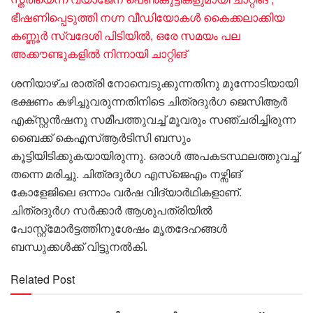
ഭീഷണിപ്പെടുത്തി നഗ്ന വീഡിയോകൾ കൈക്കലാക്കിയ
കണ്ണൂർ സ്വദേശി പിടിയിൽ, ഒരേ സമയം പല
അക്കൗണ്ടുകളിൽ നിന്നായി ചാറ്റിങ്
ശനിയാഴ്ച രാത്രി നോമ്പെടുക്കുന്നതിനു മുന്നോടിയായി
ഭക്ഷണം കഴിച്ചുവരുന്നതിനിടെ ചിത്രദുർഗ ജെസിആർ
എക്സ്റ്റൻഷനു സമീപത്തുവച്ച് മൂവരും സഞ്ചരിച്ചിരുന്ന
ബൈക്ക് കെഎസ്ആർടിസി ബസും
കൂട്ടിയിടിക്കുകയായിരുന്നു. ഒരാൾ അപകടസ്ഥലത്തുവച്ച്
തന്നെ മരിച്ചു. ചിത്രദുർഗ എസ്ജെഎം നഴ്സിങ്
കോളേജിലെ ഒന്നാം വർഷ വിദ്യാർഥികളാണ്.
ചിത്രദുർഗ സർക്കാർ ആശുപത്രിയിൽ
പോസ്റ്റ്മോർട്ടത്തിനുശേഷം മൃതദേഹങ്ങൾ
ബന്ധുക്കൾക്ക് വിട്ടുനൽകി.
Related Post