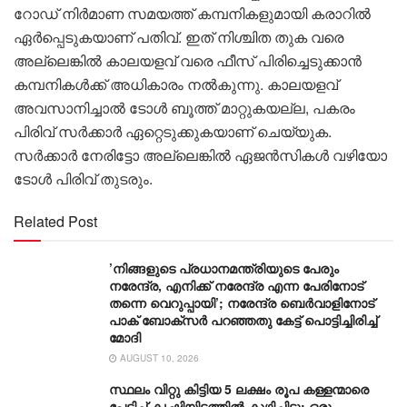
റോഡ് നിർമാണ സമയത്ത് കമ്പനികളുമായി കരാറിൽ
ഏർപ്പെടുകയാണ് പതിവ്. ഇത് നിശ്ചിത തുക വരെ
അല്ലെങ്കിൽ കാലയളവ് വരെ ഫീസ് പിരിച്ചെടുക്കാൻ
കമ്പനികൾക്ക് അധികാരം നൽകുന്നു. കാലയളവ്
അവസാനിച്ചാൽ ടോൾ ബൂത്ത് മാറ്റുകയല്ല, പകരം
പിരിവ് സർക്കാർ ഏറ്റെടുക്കുകയാണ് ചെയ്യുക.
സർക്കാർ നേരിട്ടോ അല്ലെങ്കിൽ ഏജൻസികൾ വഴിയോ
ടോൾ പിരിവ് തുടരും.
Related Post
’നിങ്ങളുടെ പ്രധാനമന്ത്രിയുടെ പേരും
നരേന്ദ്ര, എനിക്ക് നരേന്ദ്ര എന്ന പേരിനോട്
തന്നെ വെറുപ്പായി’; നരേന്ദ്ര ബെർവാളിനോട്
പാക് ബോക്സർ പറഞ്ഞതു കേട്ട് പൊട്ടിച്ചിരിച്ച്
മോദി
AUGUST 10, 2026
സ്ഥലം വിറ്റു കിട്ടിയ 5 ലക്ഷം രൂപ കള്ളന്മാരെ
പേടിച്ച് കൃഷിയിടത്തിൽ കുഴിച്ചിട്ടു; ഒരു