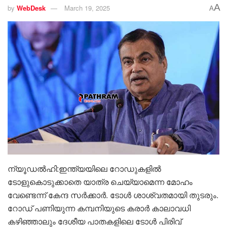
A
by
WebDesk
March 19, 2025
A
ന്യൂഡൽഹി:ഇന്ത്യയിലെ റോഡുകളിൽ
ടോളുകൊടുക്കാതെ യാത്ര ചെയ്യാമെന്ന മോഹം
വേണ്ടെന്ന് കേന്ദ സർക്കാർ. ടോൾ ശാശ്വതമായി തുടരും.
റോഡ് പണിയുന്ന കമ്പനിയുടെ കരാർ കാലാവധി
കഴിഞ്ഞാലും ദേശീയ പാതകളിലെ ടോൾ പിരിവ്