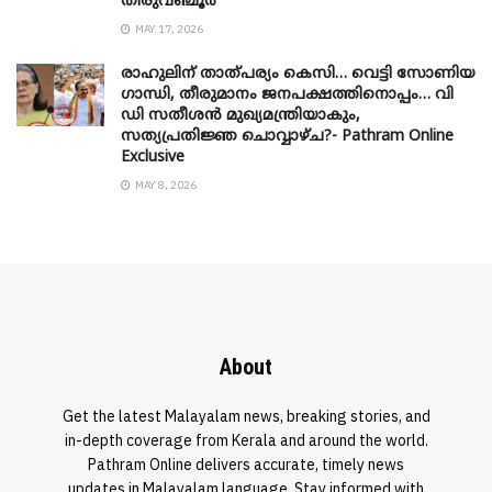
തിരുവഞ്ചൂർ
MAY 17, 2026
രാഹുലിന് താത്പര്യം കെസി… വെട്ടി സോണിയ
​ഗാന്ധി, തീരുമാനം ജനപക്ഷത്തിനൊപ്പം… വി
ഡി സതീശൻ മുഖ്യമന്ത്രിയാകും,
സത്യപ്രതിജ്ഞ ചൊവ്വാഴ്ച?- Pathram Online
Exclusive
MAY 8, 2026
About
Get the latest Malayalam news, breaking stories, and
in-depth coverage from Kerala and around the world.
Pathram Online delivers accurate, timely news
updates in Malayalam language. Stay informed with