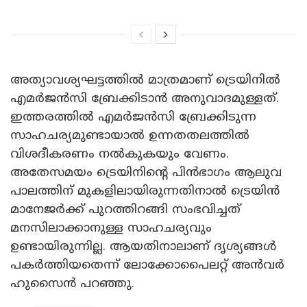
അത്യാവശ്യഘട്ടത്തിൽ മാത്രമാണ് ട്രെയിനിൽ
എമർജൻസി ബ്രേക്കിടാൻ അനുവാദമുള്ളത്.
ഇത്തരത്തിൽ എമർജൻസി ബ്രേക്കിടുന്ന
സാഹചര്യമുണ്ടായാൽ ഉന്നതതലത്തിൽ
വിശദീകരണം നൽകുകയും വേണം.
അതേസമയം ട്രെയിനിന്റെ പിൻഭാ​ഗം ആലുവ
പാലത്തിന് മുകളിലായിരുന്നതിനാൽ ട്രെയിൻ
മാനേജർക്ക് പുറത്തിറങ്ങി സംഭവിച്ചത്
മനസിലാക്കാനുള്ള സാഹചര്യവും
ഉണ്ടായിരുന്നില്ല. ആയതിനാലാണ് ദൃശ്യങ്ങൾ
പകർത്തിയതെന്ന് ലോക്കോപൈലറ്റ് അൻവർ
ഹുസൈൻ പറഞ്ഞു.