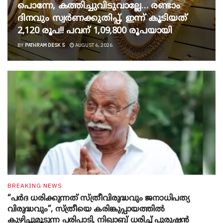
പൊന്നേ, കത്തിച്ചുവിടുവാല്ലേ… രണ്ടാം
ദിനവും സ്വർണക്കുതിപ്പ്, ഇന്ന് കൂടിയത്
2,120 രൂപ!! പവന് 1,09,800 രൂപയായി
BY
PATHRAM DESK 5
AUGUST 6, 2026
BREAKING NEWS
“പർദ ധരിക്കുന്നത് സ്ത്രീവിരുദ്ധവും ജനാധിപത്യ
വിരുദ്ധവും”, സ്ത്രീയെ കരിങ്കുപ്പായത്തിൽ
കുഴിച്ചുമൂടുന്ന പരിപാടി, നിഖാബ് ധരിച്ച് പുരുഷൻ