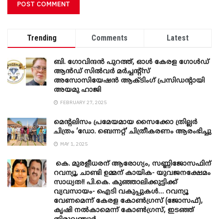
Trending
Comments
Latest
ബി. ​ഗോവിന്ദൻ പുറത്ത്, ഓൾ കേരള ഗോൾഡ്
ആൻഡ് സിൽവർ മർച്ചന്റ്സ്
അസോസിയേഷൻ ആക്ടിംഗ് പ്രസിഡന്റായി
അയമു ഹാജി
FEBRUARY 27, 2025
മെന്‍റലിസം പ്രമേയമായ സൈക്കോ ത്രില്ലർ
ചിത്രം ‘ഡോ. ബെന്നറ്റ്’ ചിത്രീകരണം ആരംഭിച്ചു
MAY 1, 2025
കെ. മുരളീധരന് ആരോഗ്യം, സണ്ണിജോസഫിന്
റവന്യൂ, ചാണ്ടി ഉമ്മന് കായിക- യുവജനക്ഷേമം
സാധ്യത!! പി.കെ. കുഞ്ഞാലിക്കുട്ടിക്ക്
വ്യവസായം- ഐടി വകുപ്പുകൾ… റവന്യൂ
വേണമെന്ന് കേരള കോൺഗ്രസ് (ജോസഫ്),
കൃഷി നൽകാമെന്ന് കോൺഗ്രസ്, ഇടഞ്ഞ്