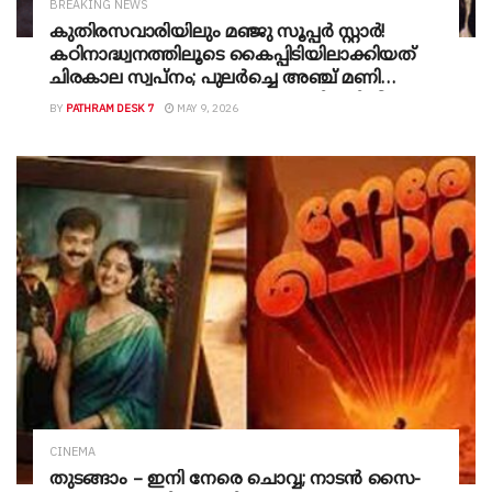
BREAKING NEWS
കുതിരസവാരിയിലും മഞ്ജു സൂപ്പർ സ്റ്റാർ!
കഠിനാദ്ധ്വനത്തിലൂടെ കൈപ്പിടിയിലാക്കിയത്
ചിരകാല സ്വപ്നം; പുലർച്ചെ അഞ്ച് മണി
മുതൽ ആലുവ മണപ്പുറത്തെത്തി പരിശീലനം;
BY
PATHRAM DESK 7
MAY 9, 2026
ലശിത വേഷവിധാനങ്ങളുമായി എത്തിയിരുന്ന
താരത്തെ ആരും തിരിച്ചറിഞ്ഞില്ല
CINEMA
തുടങ്ങാം – ഇനി നേരെ ചൊവ്വ; നാടൻ സൈ-