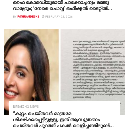
ഫൈ കോമഡിയുമായി ചാക്കോച്ചനും മഞ്ജു
വാര്യറും; ‘നേരെ ചൊവ്വ’ ഒഫീഷ്യൽ ടൈറ്റിൽ
ലുക്ക്!
BY
PATHRAMDESK6
FEBRUARY 15, 2026
BREAKING NEWS
“കുറ്റം ചെയ്തവർ മാത്രമേ
ശിക്ഷിക്കപ്പെട്ടിട്ടുള്ളൂ, ഇത് ആസൂത്രണം
ചെയ്തവർ പുറത്ത് പകൽ വെളിച്ചത്തിലുണ്ട്