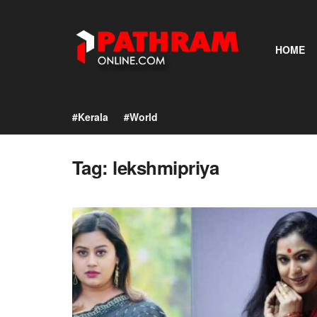
HOME
#Kerala
#World
Tag:
lekshmipriya