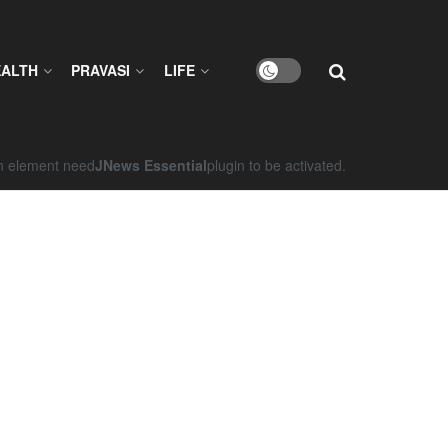
EALTH
PRAVASI
LIFE
on element need
JNews Essential
plugin to be activated.