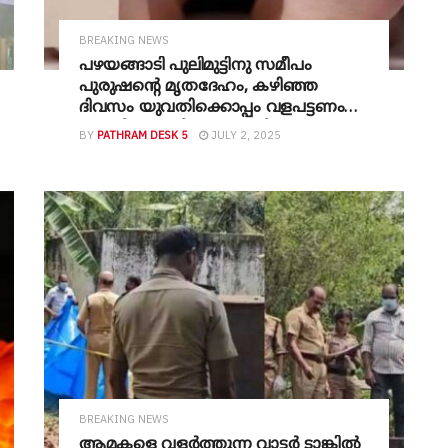
BREAKING NEWS
പഴയങ്ങാടി പുലിമുട്ടിനു സമീപം
പുരുഷന്റെ മൃതദേഹം, കഴിഞ്ഞ
ദിവസം യുവതിക്കൊപ്പം വളപട്ടണം
പുഴയിൽ ചാടിയ യുവാവിന്റേതെന്നു
BY
PATHRAM DESK 5
JULY 2, 2025
സംശയം
BREAKING NEWS
ആമകളെ വളർത്തുന്ന വാട്ടർ ടാങ്കിൽ