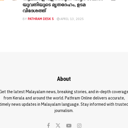
യുവതിയുടെ മൃതദേഹം, ഉടമ
വിദേശത്ത്
BY
PATHRAM DESK 5
APRIL 13, 2025
About
Get the latest Malayalam news, breaking stories, and in-depth coverag
from Kerala and around the world. Pathram Online delivers accurate,
timely news updates in Malayalam language. Stay informed with truste
journalism.