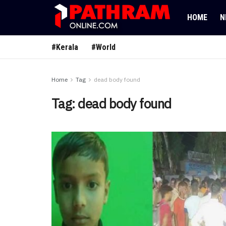
HOME
N
#Kerala
#World
Home
Tag
dead body found
Tag:
dead body found