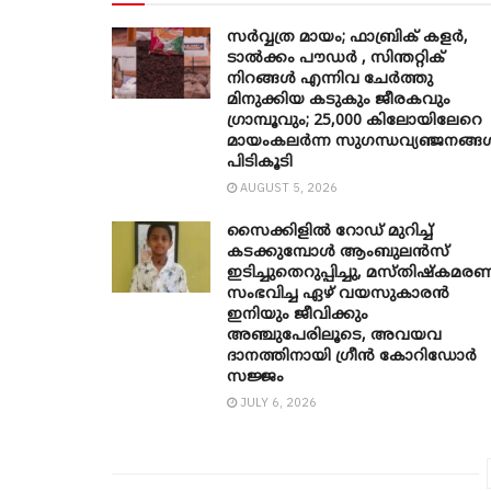
സർവ്വത്ര മായം; ഫാബ്രിക് കളർ,
ടാൽക്കം പൗഡർ , സിന്തറ്റിക്
നിറങ്ങൾ എന്നിവ ചേർത്തു
മിനുക്കിയ കടുകും ജീരകവും ​
ഗ്രാമ്പൂവും; 25,000 കിലോയിലേറെ
മായംകലർന്ന സുഗന്ധവ്യഞ്ജനങ്ങ
പിടികൂടി
AUGUST 5, 2026
സൈക്കിളിൽ റോഡ് മുറിച്ച്
കടക്കുമ്പോൾ ആംബുലൻസ്
ഇടിച്ചുതെറുപ്പിച്ചു, മസ്തിഷ്കമര
സംഭവിച്ച ഏഴ് വയസുകാരൻ
ഇനിയും ജീവിക്കും
അഞ്ചുപേരിലൂടെ, അവയവ
ദാനത്തിനായി ഗ്രീൻ കോറിഡോർ
സജ്ജം
JULY 6, 2026