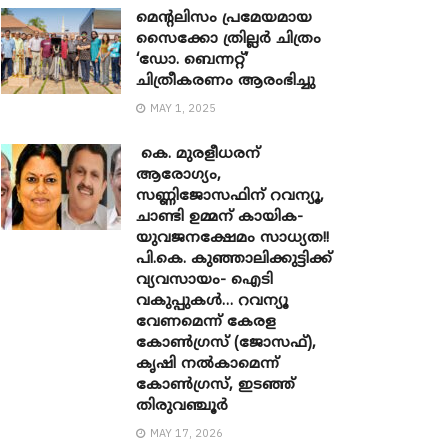
മെന്‍റലിസം പ്രമേയമായ
സൈക്കോ ത്രില്ലർ ചിത്രം
‘ഡോ. ബെന്നറ്റ്’
ചിത്രീകരണം ആരംഭിച്ചു
MAY 1, 2025
കെ. മുരളീധരന്
ആരോഗ്യം,
സണ്ണിജോസഫിന് റവന്യൂ,
ചാണ്ടി ഉമ്മന് കായിക-
യുവജനക്ഷേമം സാധ്യത!!
പി.കെ. കുഞ്ഞാലിക്കുട്ടിക്ക്
വ്യവസായം- ഐടി
വകുപ്പുകൾ… റവന്യൂ
വേണമെന്ന് കേരള
കോൺഗ്രസ് (ജോസഫ്),
കൃഷി നൽകാമെന്ന്
കോൺഗ്രസ്, ഇടഞ്ഞ്
തിരുവഞ്ചൂർ
MAY 17, 2026