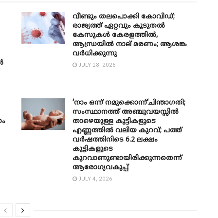
വീണ്ടും തലപൊക്കി കോവിഡ്;
രാജ്യത്ത് ഏറ്റവും കൂടുതൽ
കേസുകൾ കേരളത്തിൽ,
ആന്ധ്രയിൽ നാല് മരണം; ആശങ്ക
വർധിക്കുന്നു
ൾ
JULY 18, 2026
‘നാം ഒന്ന് നമുക്കൊന്ന്‘ചിന്താ​ഗതി;
സംസ്ഥാനത്ത് അഞ്ചുവയസ്സിൽ
ണം
താഴെയുള്ള കുട്ടികളുടെ
എണ്ണത്തിൽ വലിയ കുറവ്; പത്ത്
വർഷത്തിനിടെ 6.2 ലക്ഷം
കുട്ടികളുടെ
കുറവാണുണ്ടായിരിക്കുന്നതെന്ന്
ആരോ​ഗ്യവകുപ്പ്
JULY 4, 2026