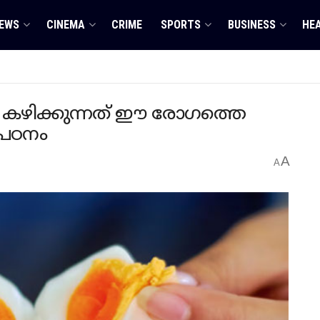
EWS
CINEMA
CRIME
SPORTS
BUSINESS
HE
 കഴിക്കുന്നത് ഈ രോഗത്തെ
 പഠനം
A
A