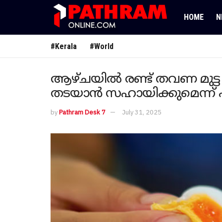
HOME
N
#Kerala
#World
ആഴ്ചയിൽ രണ്ട് തവണ മുട്ട
തടയാന്‍ സഹായിക്കുമെന്ന്
by
Pathram Desk 7
July 31, 2025