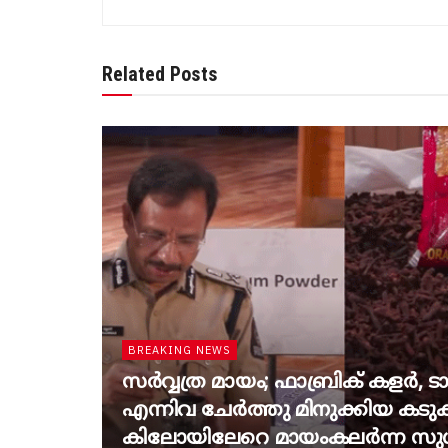
Related Posts
BREAKING NEWS
സർവ്വത്ര മായം; ഫാബ്രിക് കളർ, ട
എന്നിവ ചേർത്തു മിനുക്കിയ കടുകും
കിലോയിലേറെ മായംകലർന്ന സുഗന