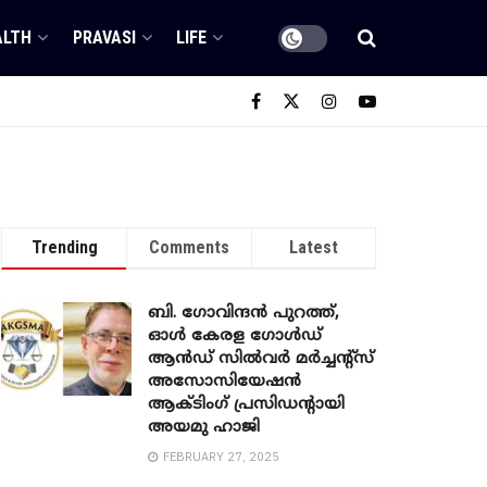
ALTH
PRAVASI
LIFE
Trending
Comments
Latest
ബി. ​ഗോവിന്ദൻ പുറത്ത്,
ഓൾ കേരള ഗോൾഡ്
ആൻഡ് സിൽവർ മർച്ചന്റ്സ്
അസോസിയേഷൻ
ആക്ടിംഗ് പ്രസിഡന്റായി
അയമു ഹാജി
FEBRUARY 27, 2025