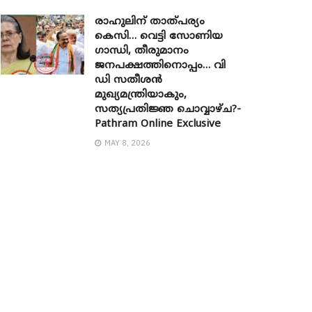
രാഹുലിന് താത്പര്യം
കെസി… വെട്ടി സോണിയ ​
ഗാന്ധി, തീരുമാനം
ജനപക്ഷത്തിനൊപ്പം… വി
ഡി സതീശൻ
മുഖ്യമന്ത്രിയാകും,
സത്യപ്രതിജ്ഞ ചൊവ്വാഴ്ച?-
Pathram Online Exclusive
MAY 8, 2026