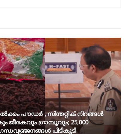
ാൽക്കം പൗഡർ , സിന്തറ്റിക് നിറങ്ങൾ
 ജീരകവും ​ഗ്രാമ്പൂവും; 25,000
്ധവ്യഞ്ജനങ്ങൾ പിടികൂടി