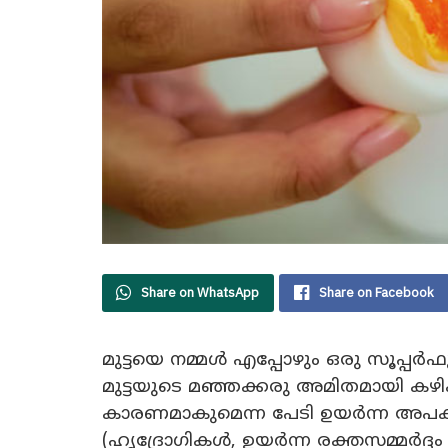
Share on WhatsApp
Share on Facebook
മുട്ടയെ നമ്മള്‍ എപ്പോഴും ഒരു സൂപ്
മുട്ടയുടെ മഞ്ഞക്കരു അമിതമായി കഴിക
കാരണമാകുമെന്ന പേടി ഉയർന്ന അപകടസാ
(ഹൃദ്രോഗികൾ, ഉയർന്ന രക്തസമ്മർദ്