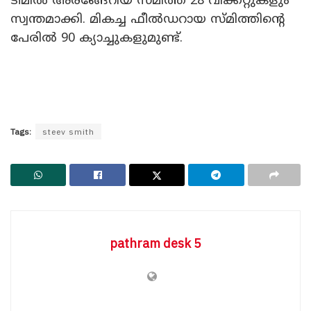
ടീമിൽ അരങ്ങേറിയ സ്മിത്ത് 28 വിക്കറ്റുകളും
സ്വന്തമാക്കി. മികച്ച ഫീൽഡറായ സ്മിത്തിന്റെ
പേരിൽ 90 ക്യാച്ചുകളുമുണ്ട്.
Tags:
steev smith
pathram desk 5