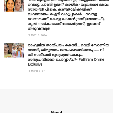
കെ. മുരളീധരന് ആരോഗ്യം, സണ്ണിജോസഫിന്
റവന്യൂ, ചാണ്ടി ഉമ്മന് കായിക- യുവജനക്ഷേമം
സാധ്യത!! പി.കെ. കുഞ്ഞാലിക്കുട്ടിക്ക്
വ്യവസായം- ഐടി വകുപ്പുകൾ… റവന്യൂ
വേണമെന്ന് കേരള കോൺഗ്രസ് (ജോസഫ്),
കൃഷി നൽകാമെന്ന് കോൺഗ്രസ്, ഇടഞ്ഞ്
തിരുവഞ്ചൂർ
MAY 17, 2026
രാഹുലിന് താത്പര്യം കെസി… വെട്ടി സോണിയ
​ഗാന്ധി, തീരുമാനം ജനപക്ഷത്തിനൊപ്പം… വി
ഡി സതീശൻ മുഖ്യമന്ത്രിയാകും,
സത്യപ്രതിജ്ഞ ചൊവ്വാഴ്ച?- Pathram Online
Exclusive
MAY 8, 2026
About