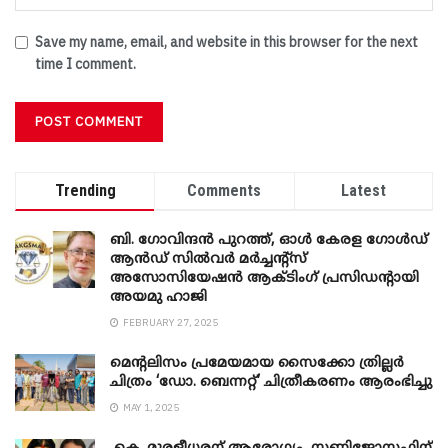
Save my name, email, and website in this browser for the next
time I comment.
Trending
Comments
Latest
ബി. ​ഗോവിന്ദൻ പുറത്ത്, ഓൾ കേരള ഗോൾഡ്
ആൻഡ് സിൽവർ മർച്ചന്റ്സ്
അസോസിയേഷൻ ആക്ടിംഗ് പ്രസിഡന്റായി
അയമു ഹാജി
FEBRUARY 27, 2025
മെന്‍റലിസം പ്രമേയമായ സൈക്കോ ത്രില്ലർ
ചിത്രം ‘ഡോ. ബെന്നറ്റ്’ ചിത്രീകരണം ആരംഭിച്ചു
MAY 1, 2025