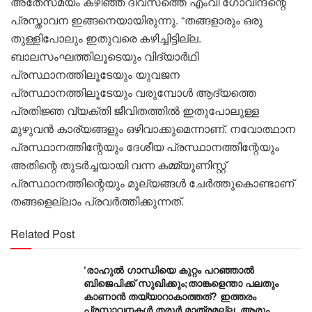
അതേസമയം കഴിഞ്ഞ ദിവസത്തെ എംവി ​ഗോവിന്ദന്റെ
പ്രസ്താവന ഇങ്ങനെയായിരുന്നു. “തങ്ങളാരും ഒരു
തുള്ളിപോലും ഇതുവരെ കഴിച്ചിട്ടില്ല.
ബാലസംഘത്തിലൂടെയും വിദ്യാർഥി
പ്രസ്ഥാനത്തിലൂടേയും യുവജന
പ്രസ്ഥാനത്തിലൂടേയും വരുമ്പോൾ ആദ്യത്തെ
പ്രതിജ്ഞ വ്യക്തി ജീവിതത്തിൽ ഇതുപോലുള്ള
മുഴുവൻ കാര്യങ്ങളും ഒഴിവാക്കുമെന്നാണ്. നവോത്ഥാന
പ്രസ്ഥാനത്തിന്റേയും ദേശീയ പ്രസ്ഥാനത്തിന്റേയും
അതിന്റെ തുടർച്ചയായി വന്ന കമ്മ്യൂണിസ്റ്റ്
പ്രസ്ഥാനത്തിന്റെയും മൂല്യങ്ങൾ ചേർത്തുകൊണ്ടാണ്
തങ്ങളെല്ലാം പ്രവർത്തിക്കുന്നത്.
Related Post
‘രാഹുൽ ഗാന്ധിയെ കുറ്റം പറഞ്ഞാൽ
ബിജെപിക്ക് സുഖിക്കും;താങ്കളെന്താ പലതും
കാണാൻ തയ്യാറാകാത്തത്? ഇത്തരം
പ്രസ്താവനകൾ തരൂർ മാത്രമല്ല, ആരും