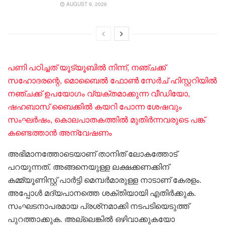
AUGUST 9, 2026
പണി പഠിച്ചത് യൂട്യൂബിൽ നിന്ന്, നഞ്ചക്ക്
സഹോദരന്റെ, മൊബൈൽ ഫോൺ സേർച് ഹിസ്റ്ററിയിൽ
നഞ്ചക്ക് ഉപയോഗം വ്യക്തമാക്കുന്ന വീഡിയോ,
ഷഹബാസ് ബൈക്കിൽ കയറി പോന്ന ശേഷവും
സംഘർഷം, കൊലപാതകത്തിൽ മുതിർന്നവരുടെ പങ്ക്
കണ്ടെത്താൻ അന്വേഷണം
അഭിമാനത്തോടെയാണ് താനിത് ലോകത്തോട്
പറയുന്നത്. അങ്ങനെയുള്ള ലക്ഷക്കണക്കിന്
കമ്മ്യൂണിസ്റ്റ് പാർട്ടി മെമ്പർമാരുള്ള നാടാണ് കേരളം.
അപ്പോൾ മദ്യപാനത്തെ ശക്തിയായി എതിർക്കുക.
സംഘടനാപരമായ പ്രശ്‌നമാക്കി നടപടിയെടുത്ത്
പുറത്താക്കുക. അല്ലെങ്കിൽ ഒഴിവാക്കുകയോ