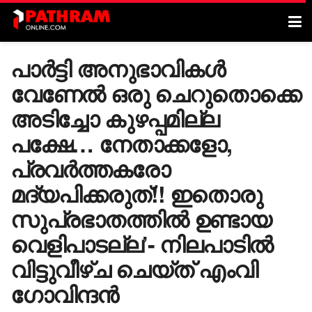
പാർട്ടി അനുഭാവികൾ
വേണേൽ ഒരു ചെറുതൊക്കെ
അടിച്ചോ കുഴപ്പമില്ല
പക്ഷേ… നേതാക്കളോ,
പ്രവർത്തകരോ
മദ്യപിക്കരുത്!! ഇതൊരു
സുപ്രഭാതത്തിൽ ഉണ്ടായ
വെളിപാടല്ല’- നിലപാടിൽ
വിട്ടുവീഴ്ച ചെയ്ത് എംവി ​
ഗോവിന്ദൻ