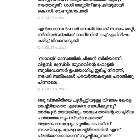
നടത്തരുത്’; ശശി തരൂരിന് മറുപടിയുമായി
കെ.സി. വേണുഗോപാൽ
AUGUST 9, 2026
എൻഡോസൾഫാൻ സെല്ലിലേക്ക് സ്ഥലം മാറ്റി,
സീനിയർ ക്ലർക്ക് ഓഫീസിൽ വച്ച് എലിവിഷം
കഴിച്ച് ജീവനൊടുക്കി
AUGUST 9, 2026
‘സാവന്‍’ മാസത്തില്‍ ചിക്കന്‍ ബിരിയാണി
വിളമ്പി, മുസ്ലിം യുവാവിന്റെ ഹോട്ടല്‍
ബുൾഡോസർ ഉപയോഗിച്ച് ഇടിച്ച് നിരത്തി,
നടപടി ബജ്‌രംഗ്ദള്‍ പ്രവര്‍ത്തകരുടെ പരാതിക്കു
പിന്നാലെ
AUGUST 9, 2026
ഒരു വ്യക്തിയെ ചുറ്റിപ്പറ്റിയുള്ള വിവാദം കേരള
രാഷ്ട്രീയത്തെ എങ്ങനെ ബാധിക്കുന്നു?
അർജുൻ ആയങ്കിയും അദ്ദേഹത്തിന്റെ രാഷ്ട്രീയ
പശ്ചാത്തലവും സ്വർണക്കടത്ത്
ആരോപണങ്ങളും പുതിയ പൊലീസ്
നടപടികളും കേരള രാഷ്ട്രീയത്തിൽ എന്ത്
പ്രത്യാഘാതമാണ് സൃഷ്ടിക്കുന്നത്?