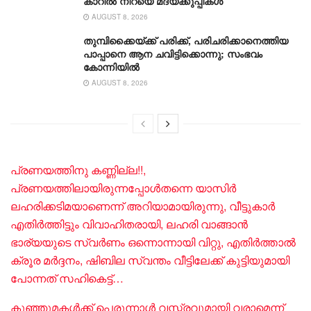
കാറില്‍ നിറയെ മദ്യക്കുപ്പികള്‍
AUGUST 8, 2026
തുമ്പിക്കൈയ്ക്ക് പരിക്ക്, പരിചരിക്കാനെത്തിയ
പാപ്പാനെ ആന ചവിട്ടിക്കൊന്നു; സംഭവം
കോന്നിയിൽ
AUGUST 8, 2026
പ്രണയത്തിനു കണ്ണില്ല!!,
പ്രണയത്തിലായിരുന്നപ്പോൾതന്നെ യാസിർ
ലഹരിക്കടിമയാണെന്ന് അറിയാമായിരുന്നു, വീട്ടുകാർ
എതിർത്തിട്ടും വിവാഹിതരായി, ലഹരി വാങ്ങാൻ
ഭാര്യയുടെ സ്വർണം ഒന്നൊന്നായി വിറ്റു, എതിർത്താൽ
ക്രൂര മർദ്ദനം, ​ഷിബില സ്വന്തം വീട്ടിലേക്ക് കുട്ടിയുമായി
പോന്നത് സഹികെട്ട്…
കുഞ്ഞുമകള്‍ക്ക് പെരുന്നാള്‍ വസ്ത്രവുമായി വരാമെന്ന്