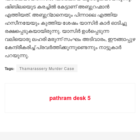
ഷിബിലയുെട കരച്ചിൽ കേട്ടാണ് അബ്ദുറഹ്മാൻ
എത്തിയത്. അബ്ദുറ്മാനെയും പിന്നാലെ എത്തിയ
ഹസീനയേയും കുത്തിയ ശേഷം യാസിർ കാർ ഓടിച്ചു
രക്ഷപ്പെടുകയായിരുന്നു. യാസിർ ഉൾപ്പെടുന്ന
വലിയൊരു ലഹരി മരുന്ന് സംഘം അടിവാരം, ഈങ്ങാപ്പുഴ
കേന്ദ്രീകരിച്ച് പ്രവർത്തിക്കുന്നുണ്ടെന്നും നാട്ടുകാർ
പറയുന്നു.
Tags:
Thamarassery Murder Case
pathram desk 5