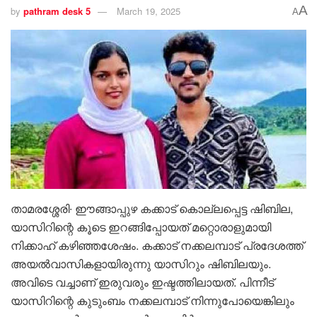
A
by
pathram desk 5
March 19, 2025
A
താമരശ്ശേരി∙ ഈങ്ങാപ്പുഴ കക്കാട് കൊല്ലപ്പെട്ട ഷിബില,
യാസിറിന്റെ കൂടെ ഇറങ്ങിപ്പോയത് മറ്റൊരാളുമായി
നിക്കാഹ് കഴിഞ്ഞശേഷം. കക്കാട് നക്കലമ്പാട് പ്രദേശത്ത്
അയൽവാസികളായിരുന്നു യാസിറും ഷിബിലയും.
അവിടെ വച്ചാണ് ഇരുവരും ഇഷ്ടത്തിലായത്. പിന്നീട്
യാസിറിന്റെ കുടുംബം നക്കലമ്പാട് നിന്നുപോയെങ്കിലും