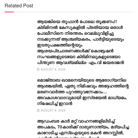
Related Post
ആയങ്കിയെ തൂഫാൻ പോലെ തൂക്കണം!!
ക്രിമിനൽ കേസുകളിൽ പ്രതിയായ ഒരാൾ
പോലീസിനെ നിരന്തരം വെല്ലുവിളിച്ചു
നടക്കുന്നത് ആശ്ചര്യകരം, പാർട്ടിയുടെയും
ഇടതുപക്ഷത്തിന്റെയും
ആശയപ്രചാരണങ്ങൾക്ക് കൊട്ടേഷൻ
സംഘങ്ങളുടെയോ ക്രിമിനലുകളുടെയോ
പിന്തുണ ആവശ്യമില്ല- എം.വി ജയരാജൻ
AUGUST 8, 2026
മൊജ്താബ ഖാമനെയിയുടെ ആരോ​ഗ്യനില
ആശങ്കയിൽ, ഏതു നിമിഷവും അദ്ദേഹത്തിന്റെ
മരണവാർത്ത പുറത്തുവന്നേക്കാം…
അവകാശവാദവുമായി ഇസ്രയേൽ മാധ്യമം,
നിഷേധിച്ച് ഇറാൻ
AUGUST 8, 2026
ആഡംബര കാര്‍ മറ്റ് വാഹനങ്ങളിലിടിച്ച്
അപകടം, 70കാരിക്ക് ദാരുണാന്ത്യം, മദ്യപിച്ച
കാറോടിച്ച എസ്ഐയുടെ മകന്‍ അറസ്റ്റില്‍,