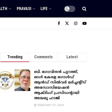
ALTH
PRAVASI
LIFE
Trending
Comments
Latest
ബി. ​ഗോവിന്ദൻ പുറത്ത്,
ഓൾ കേരള ഗോൾഡ്
ആൻഡ് സിൽവർ മർച്ചന്റ്സ്
അസോസിയേഷൻ
ആക്ടിംഗ് പ്രസിഡന്റായി
അയമു ഹാജി
FEBRUARY 27, 2025