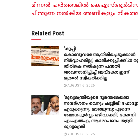
മിന്നൽ ഹർത്താലിൽ കെഎസ്ആർടിസിയ
പിന്തുണ നൽകിയ അണികളും നികത്തണം-
Related Post
‘കുപ്പി
കൊണ്ടുവരേണ്ട,തിരിച്ചെടുക്കാൻ
നിർവ്വാഹമില്ല’; കാലിക്കുപ്പിക്ക് 20 
തിരികെ നൽകുന്ന പദ്ധതി
അവസാനിപ്പിച്ച് ബവ്‌കോ; ഇന്ന്
മുതൽ സ്വീകരിക്കില്ല
AUGUST 6, 2026
‘മുഖ്യമന്ത്രിയുടെ ദുരന്തമേഖലാ
സന്ദർശനം വെറും ഷൂട്ടിങ്; ഫോട്ട
എടുക്കുന്നു, മടങ്ങുന്നു; എന്നെ
ബോധപൂർവ്വം ഒഴിവാക്കി‘; കോന്നി
എംഎൽഎ, ആരോപണം തള്ളി
മുഖ്യമന്ത്രി
AUGUST 6, 2026