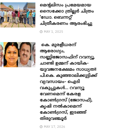
മെന്‍റലിസം പ്രമേയമായ
സൈക്കോ ത്രില്ലർ ചിത്രം
‘ഡോ. ബെന്നറ്റ്’
ചിത്രീകരണം ആരംഭിച്ചു
MAY 1, 2025
കെ. മുരളീധരന്
ആരോഗ്യം,
സണ്ണിജോസഫിന് റവന്യൂ,
ചാണ്ടി ഉമ്മന് കായിക-
യുവജനക്ഷേമം സാധ്യത!!
പി.കെ. കുഞ്ഞാലിക്കുട്ടിക്ക്
വ്യവസായം- ഐടി
വകുപ്പുകൾ… റവന്യൂ
വേണമെന്ന് കേരള
കോൺഗ്രസ് (ജോസഫ്),
കൃഷി നൽകാമെന്ന്
കോൺഗ്രസ്, ഇടഞ്ഞ്
തിരുവഞ്ചൂർ
MAY 17, 2026