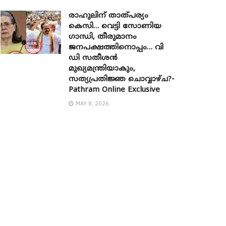
രാഹുലിന് താത്പര്യം
കെസി… വെട്ടി സോണിയ ​
ഗാന്ധി, തീരുമാനം
ജനപക്ഷത്തിനൊപ്പം… വി
ഡി സതീശൻ
മുഖ്യമന്ത്രിയാകും,
സത്യപ്രതിജ്ഞ ചൊവ്വാഴ്ച?-
Pathram Online Exclusive
MAY 8, 2026