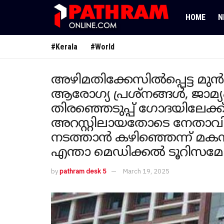
HOME
N
#Kerala
#World
അഴിമതിക്കേസിൽപ്പെട്ട മുൻ
ആരോ​ഗ്യ പ്രശ്നങ്ങൾ, ജാമ്യ
തിരഞ്ഞെടുപ്പ് ​ഗോദയിലേക്ക്,
അറസ്റ്റിലായതോടെ നേതാ
നടത്താൻ കഴിഞ്ഞെന്ന് മകൻ
എന്താ മെഡിക്കൽ ടൂറിസമ
by
pathram desk 5
March 19, 2025