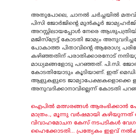
അതുപോലെ, ചാനൽ ചർച്ചയിൽ മതവിദ
പിസി ജോർജിന്റെ മുൻകൂർ ജാമ്യഹർജി ആദ
അറസ്റ്റിലായപ്പോൾ നേരെ ആശുപത്രിയിൽ 
മജിസ്ട്രേട്ട് കോടതി ജാമ്യം അനുവദ
പോകാത്ത പിതാവിന്റെ ആരോഗ്യ പരിശോ
കഴിഞ്ഞതിന് പരാതിക്കാരനോട് നന്ദിയ
മാധ്യമങ്ങളോടു പറഞ്ഞത്. പി.സി. ജ
കോടതിയോടും കൂടിയാണ്. ഇത് മെഡ
ആളുകളുടെ ജാമ്യാപേക്ഷകളൊക്കെ ഇപ്
അനുവദിക്കാനാവില്ലെന്ന് കോടതി പറഞ
ഐപിൽ മത്സരങ്ങൾ ആരംഭിക്കാൻ പോവു
മാത്രം.., മൂന്നു വർഷമായി കഴിയുന്നത് 
വിവാഹമോചന കേസ് നടപടികൾ വേ​ഗത്
ഹൈക്കോടതി… പ്രത്യേകം ഇളവ് നൽകി