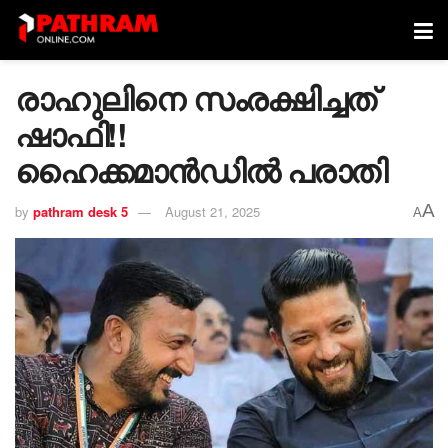
രാഹുലിനെ സംരക്ഷിച്ചത്
ഷാഫി!!
ഹൈക്കമാൻഡിൽ പരാതി
A
by
pathram desk 5
August 21, 2025
A