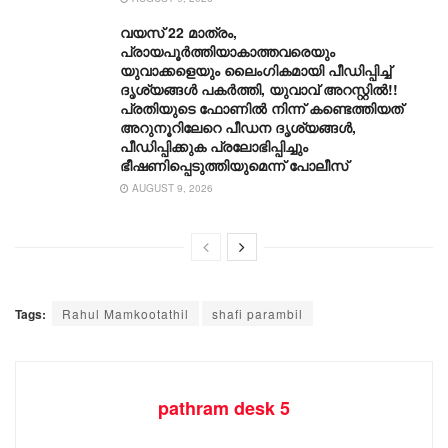
വയസ് 22 മാത്രം,
പ്രായപൂർത്തിയാകാത്തവരെയും
യുവാക്കളെയും ലൈംഗികമായി പീഡിപ്പിച്ച്
ദൃശ്യങ്ങൾ പകർത്തി, യുവാവ് അറസ്റ്റിൽ!!
പ്രതിയുടെ ഫോണിൽ നിന്ന് കണ്ടെത്തിയത്
അറുനൂറിലേറെ പീഡന ദൃശ്യങ്ങൾ,
പീഡിപ്പിക്കുക പ്രലോഭിപ്പിച്ചും
ഭീഷണിപ്പെടുത്തിയുമെന്ന് പോലീസ്
AUGUST 9, 2026
Tags:
Rahul Mamkootathil
shafi parambil
pathram desk 5