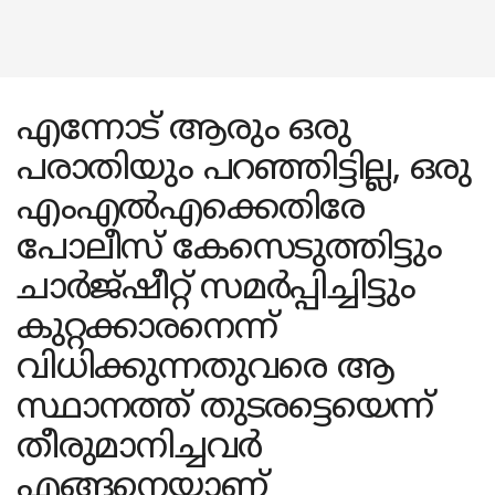
എന്നോട് ആരും ഒരു
പരാതിയും പറഞ്ഞിട്ടില്ല, ഒരു
എംഎൽഎക്കെതിരേ
പോലീസ് കേസെടുത്തിട്ടും
ചാർജ്ഷീറ്റ് സമർപ്പിച്ചിട്ടും
കുറ്റക്കാരനെന്ന്
വിധിക്കുന്നതുവരെ ആ
സ്ഥാനത്ത് തുടരട്ടെയെന്ന്
തീരുമാനിച്ചവർ
എങ്ങനെയാണ്