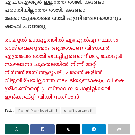
എഫ്‌ഐആർ ഇല്ലാത്ത രാജി, കണ്ടോ
പരാതിയില്ലാത്ത രാജി, കണ്ടോ
കേസെടുക്കാത്ത രാജി എന്നിങ്ങനെയെന്നും
ഷാഫി പറഞ്ഞു.
രാഹുൽ മാങ്കൂട്ടത്തിൽ എംഎൽഎ സ്ഥാനം
രാജിവെക്കുമോ? ആരോപണ വിധേയർ
എത്രപേർ രാജി വെച്ചിട്ടുണ്ടെന്ന് മറു ചോദ്യം!!
സംഘടനാ ചുമതലയിൽ നിന്ന് മാറ്റി
നിർത്തിയത് ആദ്യപടി, പരാതികളിൽ
വിട്ടുവീഴ്ചയില്ലാത്ത നടപടിയുണ്ടാകും, വി കെ
ശ്രീകണ്ഠന്റെ പ്രസ്താവന പൊളിറ്റിക്കലി
ഇൻകറക്റ്റ്- വിഡി സതീശൻ
Tags:
Rahul Mamkootathil
shafi parambil