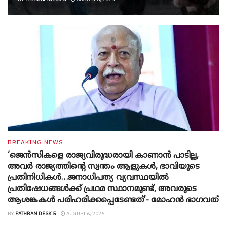
BREAKING NEWS
‘ജെൻസികളെ രാജ്യവിരുദ്ധരായി കാണാൻ പാടില്ല,
അവർ രാജ്യത്തിന്റെ സ്വന്തം ആളുകൾ, ഭാവിയുടെ
പ്രതിനിധികൾ…ജനാധിപത്യ വ്യവസ്ഥയിൽ
പ്രതിഷേധങ്ങൾക്ക് പ്രഥമ സ്ഥാനമുണ്ട്, അവരുടെ
ആശങ്കകൾ പരിഹരിക്കപ്പെടേണ്ടത്’- മോഹൻ ഭാ​ഗവത്
BY
PATHRAM DESK 5
AUGUST 6, 2026