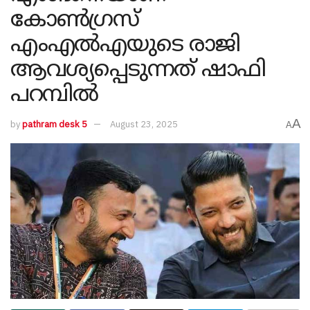
കോൺഗ്രസ്
എംഎൽഎയുടെ രാജി
ആവശ്യപ്പെടുന്നത് ഷാഫി
പറമ്പിൽ
A
by
pathram desk 5
August 23, 2025
A