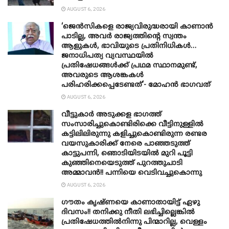
AUGUST 6, 2026
‘ജെൻസികളെ രാജ്യവിരുദ്ധരായി കാണാൻ
പാടില്ല, അവർ രാജ്യത്തിന്റെ സ്വന്തം
ആളുകൾ, ഭാവിയുടെ പ്രതിനിധികൾ…
ജനാധിപത്യ വ്യവസ്ഥയിൽ
പ്രതിഷേധങ്ങൾക്ക് പ്രഥമ സ്ഥാനമുണ്ട്,
അവരുടെ ആശങ്കകൾ
പരിഹരിക്കപ്പെടേണ്ടത്’- മോഹൻ ഭാ​ഗവത്
AUGUST 6, 2026
വീട്ടുകാർ അ‌ടുക്കള ഭാ​ഗത്ത്
സംസാരിച്ചുകൊണ്ടിരിക്കെ വീട്ടിനുള്ളിൽ
കട്ടിലിലിരുന്നു കളിച്ചുകൊണ്ടിരുന്ന രണ്ടര
വയസുകാരിക്ക് നേരെ പാഞ്ഞടുത്ത്
കാട്ടുപന്നി, ‍ഞൊടിയി‌ടയിൽ മുറി പൂട്ടി
കുഞ്ഞിനെയെടുത്ത് പുറത്തുചാടി
അമ്മാവൻ!! പന്നിയെ വെടിവച്ചുകൊന്നു
AUGUST 6, 2026
ഗൗതം കൃഷ്ണയെ കാണാതായിട്ട് ഏഴു
ദിവസം!! തനിക്കു നീതി ലഭിച്ചില്ലെങ്കിൽ
പ്രതിഷേധത്തിൽനിന്നു പിന്മാറില്ല, വെള്ളം