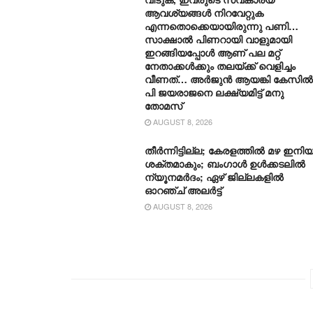
ആവശ്യങ്ങൾ നിറവേറ്റുക
എന്നതൊക്കെയായിരുന്നു പണി…
സാക്ഷാൽ പിണറായി വാളുമായി
ഇറങ്ങിയപ്പോൾ ആണ് പല മറ്റ്
നേതാക്കൾക്കും തലയ്ക്ക് വെളിച്ചം
വീണത്… അർജുൻ ആയങ്കി കേസിൽ
പി ജയരാജനെ ലക്ഷ്യമിട്ട് മനു
തോമസ്
AUGUST 8, 2026
തീർന്നിട്ടില്ല; കേരളത്തിൽ മഴ ഇനിയ
ശക്തമാകും; ബംഗാൾ ഉൾക്കടലിൽ
ന്യൂനമർദം; ഏഴ് ജില്ലകളിൽ
ഓറഞ്ച് അലർട്ട്
AUGUST 8, 2026