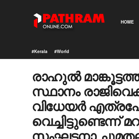
HOME
#Kerala
#World
രാഹുൽ മാങ്കൂട്
സ്ഥാനം രാജിവ
വിധേയർ എത്രപേ
വെച്ചിട്ടുണ്ടെന്ന് 
സംഘടനാ ചുമതലയിൽ