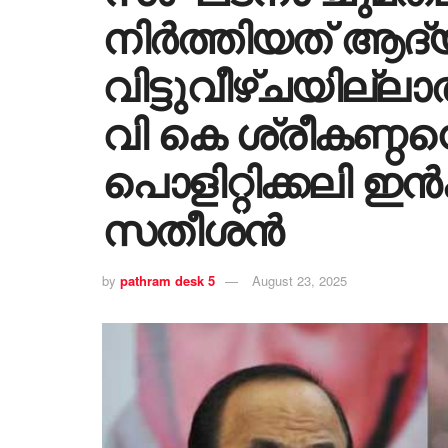
നിർത്തിയത് ആദ്
വിട്ടുവീഴ്ചയില്ല
വി കെ ശ്രീകണ്ഠന്
പൊളിറ്റിക്കലി ഇൻകറ
സതീശൻ
by
pathram desk 5
August 23, 2025