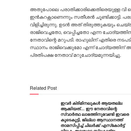
അതുപോലെ പരാതിക്കാരിക്കെതിരെയുള്ള വി കെ ശ
ഇൻകറക്റ്റാണെന്നും സതീശൻ ചൂണ്ടിക്കാട്ടി. 
വിളിച്ചിരുന്നു. ഉടൻ അത് തിരുത്തുകയും ചെ
രാജിവെച്ചതോ, വെപ്പിച്ചതോ എന്ന ചോദ്യത്തിന
നേതാവിന്റെ മറുപടി. രാഹുലിന് എതിരെ നട
സ്ഥാനം രാജിവെക്കുമോ എന്ന് ചോദ്യത്തിന് ആ
പ്രതിപക്ഷ നേതാവ് മറുചോദ്യമുന്നയിച്ചു.
Related Post
ഇവർ ക്രിമിനലുകൾ ആയതല്ല
ആക്കിയത്… ഈ നേതാവിന്റെ
സ്വാർത്ഥ ലാഭത്തിനുവേണ്ടി ഇവരെ
കൂടെകൂട്ടി, ജില്ലാ ആസ്ഥാനത്ത്
താമസിപ്പിച്ച് ചിലർക്ക് എസ്‌കോർട്ട്
വിടുക, ഇവരുടെ സ്വകാര്യ