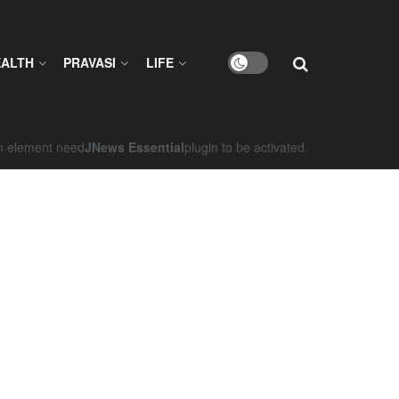
EALTH
PRAVASI
LIFE
on element need
JNews Essential
plugin to be activated.