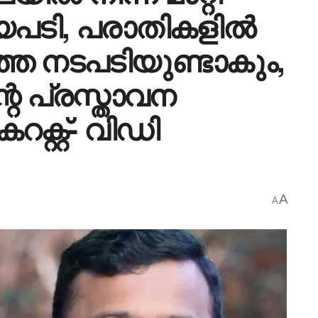
യപടി, പരാതികളിൽ
ാത്ത നടപടിയുണ്ടാകും,
റെ പ്രസ്താവന
ക്റ്റ്- വിഡി
A
A