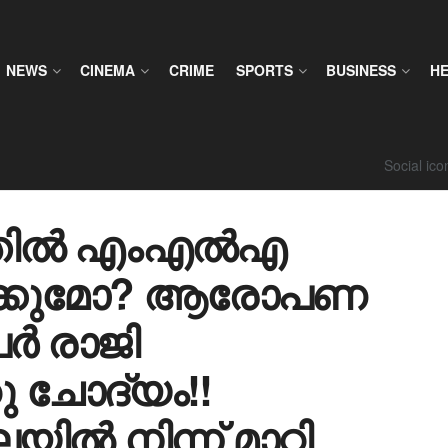
NEWS
CINEMA
CRIME
SPORTS
BUSINESS
H
Social ic
ടത്തിൽ എംഎൽഎ
െക്കുമോ? ആരോപണ
ർ രാജി
മറു ചോദ്യം!!
 നിന്ന് മാറ്റി