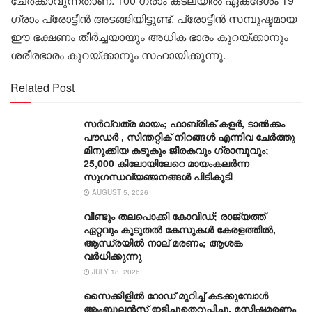
ചേർക്കാവുന്നതാണ്. 100 ഗ്രാം കടലയിൽ ഏകദേശം 19
ഗ്രാം പ്രോട്ടീൻ അടങ്ങിയിട്ടുണ്ട്. പ്രോട്ടീൻ സമ്പുഷ്ടമായ
ഈ ഭക്ഷണം തീർച്ചയായും അധിക ഭാരം കുറയ്ക്കാനും
ശരീരഭാരം കുറയ്ക്കാനും സഹായിക്കുന്നു.
Related Post
സർവ്വത്ര മായം; ഫാബ്രിക് കളർ, ടാൽക്കം
പൗഡർ , സിന്തറ്റിക് നിറങ്ങൾ എന്നിവ ചേർത്തു
മിനുക്കിയ കടുകും ജീരകവും ​ഗ്രാമ്പൂവും;
25,000 കിലോയിലേറെ മായംകലർന്ന
സുഗന്ധവ്യഞ്ജനങ്ങൾ പിടികൂടി
AUGUST 5, 2026
വീണ്ടും തലപൊക്കി കോവിഡ്; രാജ്യത്ത്
ഏറ്റവും കൂടുതൽ കേസുകൾ കേരളത്തിൽ,
ആന്ധ്രയിൽ നാല് മരണം; ആശങ്ക
വർധിക്കുന്നു
JULY 18, 2026
സൈക്കിളിൽ റോഡ് മുറിച്ച് കടക്കുമ്പോൾ
ആംബുലൻസ് ഇടിച്ചുതെറുപ്പിച്ചു, മസ്തിഷ്കമരണം