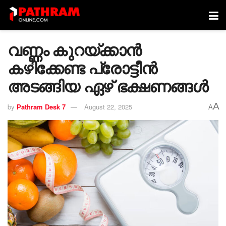
വണ്ണം കുറയ്ക്കാൻ
കഴിക്കേണ്ട പ്രോട്ടീൻ
അടങ്ങിയ ഏഴ് ഭക്ഷണങ്ങൾ
A
by
Pathram Desk 7
August 22, 2025
A