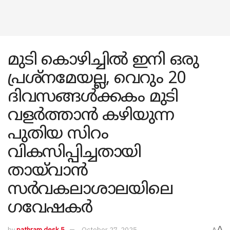
മുടി കൊഴിച്ചിൽ ഇനി ഒരു
പ്രശ്നമേയല്ല, വെറും 20
ദിവസങ്ങൾക്കകം മുടി
വളർത്താൻ കഴിയുന്ന
പുതിയ സിറം
വികസിപ്പിച്ചതായി
തായ്‍വാൻ
സർവകലാശാലയിലെ
ഗവേഷകർ
A
by
pathram desk 5
October 27, 2025