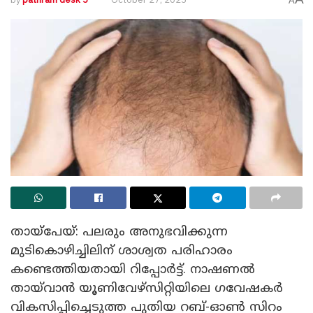
A
തായ്‌പേയ്: പലരും അനുഭവിക്കുന്ന
മുടികൊഴിച്ചിലിന് ശാശ്വത പരിഹാരം
കണ്ടെത്തിയതായി റിപ്പോർട്ട്. നാഷണൽ
തായ്‍വാൻ യൂണിവേഴ്സിറ്റിയിലെ ഗവേഷകർ
വികസിപ്പിച്ചെടുത്ത പുതിയ റബ്-ഓൺ സിറം