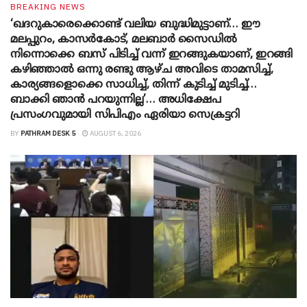
BREAKING NEWS
‘ഖദറുകാരെക്കൊണ്ട് വലിയ ബുദ്ധിമുട്ടാണ്… ഈ
മലപ്പുറം, കാസർകോട്, മലബാർ സൈഡിൽ
നിന്നൊക്കെ ബസ് പിടിച്ച് വന്ന് ഇറങ്ങുകയാണ്, ഇറങ്ങി
കഴിഞ്ഞാൽ ഒന്നു രണ്ടു ആഴ്ച അവിടെ താമസിച്ച്,
കാര്യങ്ങളൊക്കെ സാധിച്ച്, തിന്ന് കുടിച്ച് മുടിച്ച്…
ബാക്കി ഞാൻ പറയുന്നില്ല’… അധിക്ഷേപ
പ്രസംഗവുമായി സിപിഎം ഏരിയാ സെക്രട്ടറി
BY
PATHRAM DESK 5
AUGUST 6, 2026