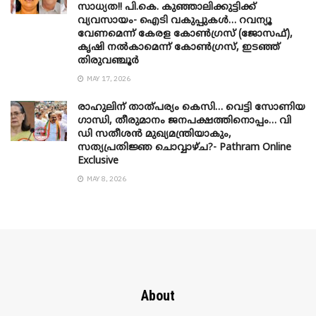
സാധ്യത!! പി.കെ. കുഞ്ഞാലിക്കുട്ടിക്ക്
വ്യവസായം- ഐടി വകുപ്പുകൾ… റവന്യൂ
വേണമെന്ന് കേരള കോൺഗ്രസ് (ജോസഫ്),
കൃഷി നൽകാമെന്ന് കോൺഗ്രസ്, ഇടഞ്ഞ്
തിരുവഞ്ചൂർ
MAY 17, 2026
രാഹുലിന് താത്പര്യം കെസി… വെട്ടി സോണിയ
​ഗാന്ധി, തീരുമാനം ജനപക്ഷത്തിനൊപ്പം… വി
ഡി സതീശൻ മുഖ്യമന്ത്രിയാകും,
സത്യപ്രതിജ്ഞ ചൊവ്വാഴ്ച?- Pathram Online
Exclusive
MAY 8, 2026
About