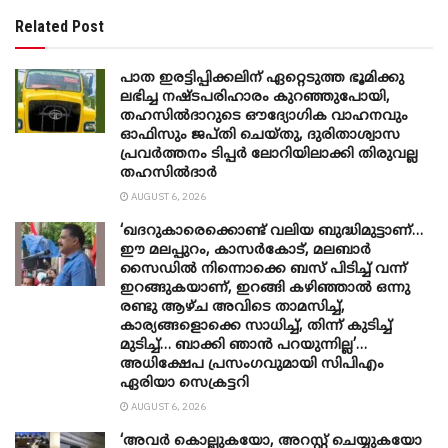
Related Post
പാത ഇരട്ടിപ്പിക്കലിന് ഏറ്റെടുത്ത ഭൂമിക്കു
ലഭിച്ച നഷ്ടപരിഹാരം കുറഞ്ഞുപോയി,
തഹസിൽദാറുടെ ഔദ്യോ​ഗിക വാഹനവും
ഓഫിസും ജപ്തി ചെയ്തു, ദുരിതാശ്വാസ
പ്രവർത്തനം ടിപ്പർ ലോറിയിലാക്കി തിരുവല്ല
തഹസിൽദാർ
AUGUST 6, 2026
‘ഖദറുകാരെക്കൊണ്ട് വലിയ ബുദ്ധിമുട്ടാണ്…
ഈ മലപ്പുറം, കാസർകോട്, മലബാർ
സൈഡിൽ നിന്നൊക്കെ ബസ് പിടിച്ച് വന്ന്
ഇറങ്ങുകയാണ്, ഇറങ്ങി കഴിഞ്ഞാൽ ഒന്നു
രണ്ടു ആഴ്ച അവിടെ താമസിച്ച്,
കാര്യങ്ങളൊക്കെ സാധിച്ച്, തിന്ന് കുടിച്ച്
മുടിച്ച്… ബാക്കി ഞാൻ പറയുന്നില്ല’…
അധിക്ഷേപ പ്രസംഗവുമായി സിപിഎം
ഏരിയാ സെക്രട്ടറി
AUGUST 6, 2026
‘അവർ കൊല്ലുകയോ, അറസ്റ്റ് ചെയ്യുകയോ