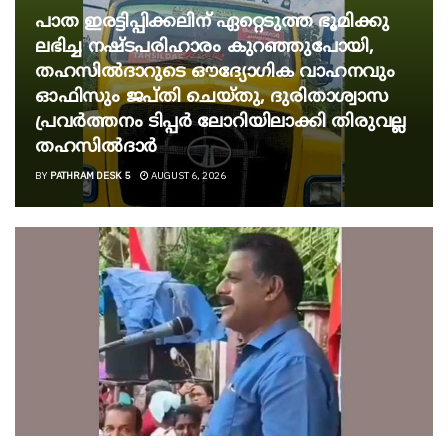
പാത ഇരട്ടിപ്പിക്കലിന് ഏറ്റെടുത്ത ഭൂമിക്കു
ലഭിച്ച നഷ്ടപരിഹാരം കുറഞ്ഞുപോയി,
തഹസിൽദാറുടെ ഔദ്യോ​ഗിക വാഹനവും
ഓഫിസും ജപ്തി ചെയ്തു, ദുരിതാശ്വാസ
പ്രവർത്തനം ടിപ്പർ ലോറിയിലാക്കി തിരുവല്ല
തഹസിൽദാർ
BY
PATHRAM DESK 5
AUGUST 6, 2026