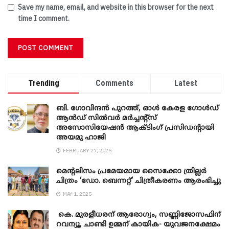
Save my name, email, and website in this browser for the next
time I comment.
Trending
Comments
Latest
ബി. ​ഗോവിന്ദൻ പുറത്ത്, ഓൾ കേരള ഗോൾഡ്
ആൻഡ് സിൽവർ മർച്ചന്റ്സ്
അസോസിയേഷൻ ആക്ടിംഗ് പ്രസിഡന്റായി
അയമു ഹാജി
FEBRUARY 27, 2025
മെന്‍റലിസം പ്രമേയമായ സൈക്കോ ത്രില്ലർ
ചിത്രം ‘ഡോ. ബെന്നറ്റ്’ ചിത്രീകരണം ആരംഭിച്ചു
MAY 1, 2025
കെ. മുരളീധരന് ആരോഗ്യം, സണ്ണിജോസഫിന്
റവന്യൂ, ചാണ്ടി ഉമ്മന് കായിക- യുവജനക്ഷേമം