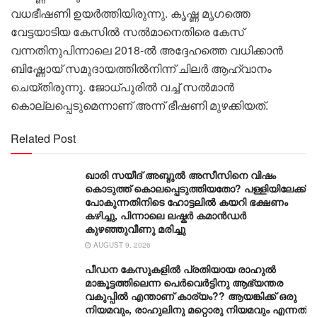
വധഭീഷണി ഉയർത്തിയിരുന്നു. കൃഷ്ണ മൃഗത്തെ
വേട്ടയാടിയ കേസിൽ സൽമാനെതിരെ കേസ്
വന്നതിനുപിന്നാലെ 2018-ൽ അദ്ദേഹത്തെ വധിക്കാൻ
ബിഷ്ണോയ് സമുദായത്തിൽനിന്ന് ചിലർ ആഹ്വാനം
ചെയ്തിരുന്നു. ജോധ്പുരിൽ വച്ച് സൽമാൻ
കൊല്ലപ്പെടുമെന്നാണ് അന്ന് ഭീഷണി മുഴക്കിയത്.
Related Post
ഖാരി സയീദ് അബ്ദുൽ അസീസിനെ വിഷം
കൊടുത്ത് കൊലപ്പെടുത്തിയതോ? പള്ളിയിലേക്ക്
പോകുന്നതിനിടെ ഹോട്ടലിൽ കയറി ഭക്ഷണം
കഴിച്ചു, പിന്നാലെ ലഷ്കർ കമാൻഡർ
കുഴഞ്ഞുവീണു മരിച്ചു
AUGUST 9, 2026
പീഡന കേസുകളിൽ പ്രതിയായ രാഹുൽ
മാങ്കൂട്ടത്തിലെന്ന പെർവെർട്ടിനു ആഭ്യന്തര
വകുപ്പിൽ എന്താണ് കാര്യം?? ആയങ്കിക്ക് ഒരു
നിയമവും, രാഹുലിനു മറ്റൊരു നിയമവും എന്നത്