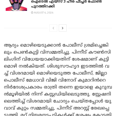
ഐടെൽ എയ്സ് 3 ഹീര ഫീച്ചർ ഫോൺ
പുറത്തിറക്കി
AUGUST 6, 2026
ആദ്യം മൊ​ഴി​യെ​ടു​ക്കാ​ൻ പോലീസ് ശ്ര​മി​ച്ചെ​ങ്കി​
ലും പെ​ൺ​കു​ട്ടി വി​സ​മ്മ​തി​ച്ചു. പി​ന്നീ​ട് കൗ​ൺ​സി​
ലിം​ഗി​ന് വി​ധേ​യ​യാ​ക്കി​യ​തി​ന് ശേ​ഷ​മാ​ണ് കു​ട്ടി
മൊ​ഴി ന​ൽ​കി​യ​ത്. ശി​ശു​സൗ​ഹൃ​ദ ഇ​ട​ത്തി​ൽ വ​
ച്ച് വി​ശ​ദ​മാ​യി മൊ​ഴി​യെ​ടു​ത്ത പോ​ലീ​സ്, ജി​ല്ലാ
പൊ​ലീ​സ് മേ​ധാ​വി വിജി വി​നോ​ദ് കു​മാ​റി​ൻറെ
നി​ർ​ദേ​ശ​പ്ര​കാ​രം രാ​ത്രി ത​ന്നെ ഇ​യാ​ളെ കു​റു​മ്പ​
ൻ​മൂ​ഴി​യി​ൽ നി​ന്ന് ക​സ്റ്റ​ഡി​യി​ലെ​ടു​ത്തു. സ്റ്റേ​ഷ​നി​
ലെ​ത്തി​ച്ച് വി​ശ​ദ​മാ​യി ചോ​ദ്യം ചെ​യ്ത​പ്പോ​ൾ യു​
വാ​വ് കു​റ്റം സ​മ്മ​തി​ച്ചു, പി​ന്നീ​ട് അ​റ​സ്റ്റ് രേ​ഖ​പ്പെ​
ടു​ത്തി. മ​റ്റ് നി​യ​മ​ന​ട​പ​ടി​ക​ൾ​ക്ക് ശേ​ഷം കോ​ട​തി​