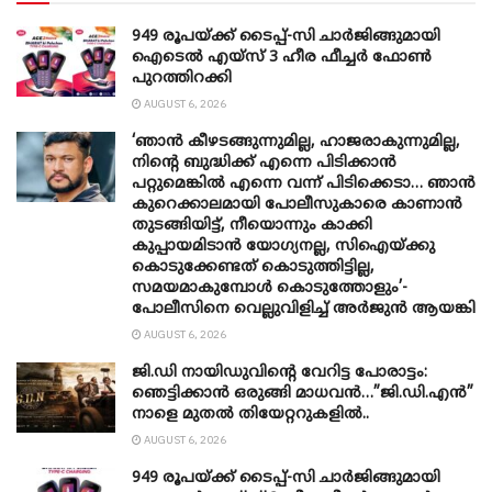
949 രൂപയ്ക്ക് ടൈപ്പ്-സി ചാർജിങ്ങുമായി
ഐടെൽ എയ്സ് 3 ഹീര ഫീച്ചർ ഫോൺ
പുറത്തിറക്കി
AUGUST 6, 2026
‘ഞാൻ കീഴടങ്ങുന്നുമില്ല, ഹാജരാകുന്നുമില്ല,
നിന്റെ ബുദ്ധിക്ക് എന്നെ പിടിക്കാൻ
പറ്റുമെങ്കിൽ എന്നെ വന്ന് പിടിക്കെടാ… ഞാൻ
കുറെക്കാലമായി പോലീസുകാരെ കാണാൻ
തുടങ്ങിയിട്ട്, നീയൊന്നും കാക്കി
കുപ്പായമിടാൻ യോ​ഗ്യനല്ല, സിഐയ്ക്കു
കൊടുക്കേണ്ടത് കൊടുത്തിട്ടില്ല,
സമയമാകുമ്പോൾ കൊടുത്തോളും’-
പോലീസിനെ വെല്ലുവിളിച്ച് അർജുൻ ആയങ്കി
AUGUST 6, 2026
ജി.ഡി നായിഡുവിന്റെ വേറിട്ട പോരാട്ടം:
ഞെട്ടിക്കാൻ ഒരുങ്ങി മാധവൻ…”ജി.ഡി.എൻ”
നാളെ മുതൽ തിയേറ്ററുകളിൽ..
AUGUST 6, 2026
949 രൂപയ്ക്ക് ടൈപ്പ്-സി ചാർജിങ്ങുമായി