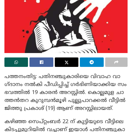
പ​ത്ത​നം​തി​ട്ട: പ​തി​ന​ഞ്ചു​കാ​രി​യെ വി​വാ​ഹ വാ​
ഗ്ദാ​നം ന​ൽ​കി പീ​ഡി​പ്പി​ച്ച് ഗ​ർ​ഭി​ണി​യാ​ക്കി​യ സം​
ഭ​വ​ത്തി​ൽ 19 കാരൻ അ​റ​സ്റ്റി​ൽ. കൊ​ല്ല​മു​ള ചാ​
ത്ത​ൻ​ത​റ കു​റു​മ്പ​ൻ​മൂ​ഴി പു​ല്ലു​പാ​റ​ക്ക​ൽ വീ​ട്ടി​ൽ
ജി​ത്തു പ്ര​കാ​ശ് (19) ആ​ണ് അ​റ​സ്റ്റി​ലാ​യ​ത്.
കഴിഞ്ഞ സെ​പ്റ്റം​ബ​ർ 22 ന് ​കു​ട്ടി​യു​ടെ വീ​ട്ടി​ലെ
കി​ട​പ്പു​മു​റി​യി​ൽ വ​ച്ചാണ് ഇ​യാ​ൾ പ​തി​ന​ഞ്ചു​കാ​