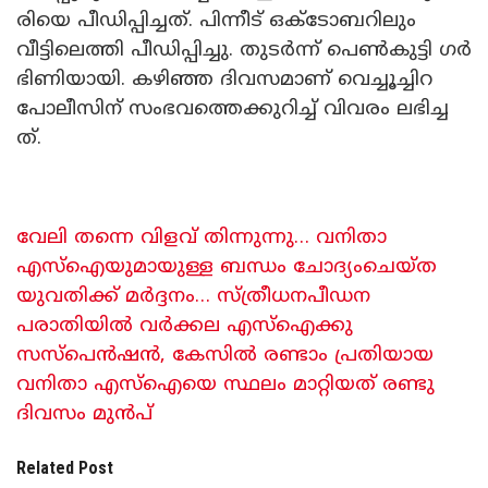
രി​യെ പീ​ഡി​പ്പി​ച്ച​ത്. പി​ന്നീ​ട് ഒക്ടോബറിലും
വീട്ടിലെത്തി പീ​ഡി​പ്പി​ച്ചു. തു​ട​ർ​ന്ന് പെ​ൺ​കു​ട്ടി ഗ​ർ​
ഭി​ണി​യാ​യി. ക​ഴി​ഞ്ഞ ദി​വ​സ​മാ​ണ് വെ​ച്ചൂ​ച്ചി​റ
പോ​ലീ​സി​ന് സം​ഭ​വ​ത്തെ​ക്കു​റി​ച്ച് വി​വ​രം ല​ഭി​ച്ച​
ത്.
വേലി തന്നെ വിളവ് തിന്നുന്നു… വനിതാ
എസ്ഐയുമായുള്ള ബന്ധം ചോദ്യംചെയ്ത
യുവതിക്ക് മർദ്ദനം… സ്ത്രീധനപീഡന
പരാതിയിൽ വർക്കല എസ്ഐക്കു
സസ്പെൻഷൻ, കേസിൽ രണ്ടാം പ്രതിയായ
വനിതാ എസ്ഐയെ സ്ഥലം മാറ്റിയത് രണ്ടു
ദിവസം മുൻപ്
Related Post