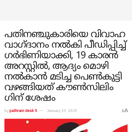
പതിനഞ്ചുകാരിയെ വിവാഹ
വാ​ഗ്ദാനം നൽകി പീഡിപ്പിച്ച്
​ഗർഭിണിയാക്കി, 19 കാരൻ
അറസ്റ്റിൽ, ആദ്യം മൊഴി
നൽകാൻ മടിച്ച പെൺകുട്ടി
വഴങ്ങിയത് കൗൺസി​ലിം​
ഗിന് ശേഷം
A
by
pathram desk 5
January 29, 2025
A