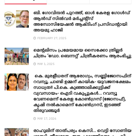
ബി. ​ഗോവിന്ദൻ പുറത്ത്, ഓൾ കേരള ഗോൾഡ്
ആൻഡ് സിൽവർ മർച്ചന്റ്സ്
അസോസിയേഷൻ ആക്ടിംഗ് പ്രസിഡന്റായി
അയമു ഹാജി
FEBRUARY 27, 2025
മെന്‍റലിസം പ്രമേയമായ സൈക്കോ ത്രില്ലർ
ചിത്രം ‘ഡോ. ബെന്നറ്റ്’ ചിത്രീകരണം ആരംഭിച്ചു
MAY 1, 2025
കെ. മുരളീധരന് ആരോഗ്യം, സണ്ണിജോസഫിന്
റവന്യൂ, ചാണ്ടി ഉമ്മന് കായിക- യുവജനക്ഷേമം
സാധ്യത!! പി.കെ. കുഞ്ഞാലിക്കുട്ടിക്ക്
വ്യവസായം- ഐടി വകുപ്പുകൾ… റവന്യൂ
വേണമെന്ന് കേരള കോൺഗ്രസ് (ജോസഫ്),
കൃഷി നൽകാമെന്ന് കോൺഗ്രസ്, ഇടഞ്ഞ്
തിരുവഞ്ചൂർ
MAY 17, 2026
രാഹുലിന് താത്പര്യം കെസി… വെട്ടി സോണിയ