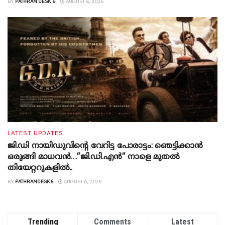
BY
PATHRAM DESK 5
AUGUST 6, 2026
LATEST UPDATES
ജി.ഡി നായിഡുവിന്റെ വേറിട്ട പോരാട്ടം: ഞെട്ടിക്കാൻ
ഒരുങ്ങി മാധവൻ…”ജി.ഡി.എൻ” നാളെ മുതൽ
തിയേറ്ററുകളിൽ..
BY
PATHRAMDESK6
AUGUST 6, 2026
Trending
Comments
Latest