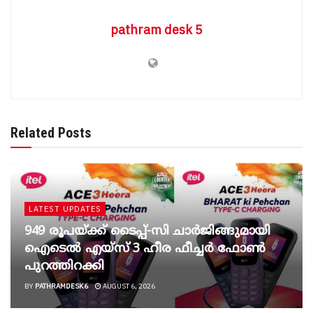
pathram desk 5
Related Posts
LATEST UPDATES
949 രൂപയ്ക്ക് ടൈപ്പ്-സി ചാർജിങ്ങുമായി
ഐടെൽ എയ്സ് 3 ഹീര ഫീച്ചർ ഫോൺ
പുറത്തിറക്കി
BY
PATHRAMDESK6
AUGUST 6, 2026