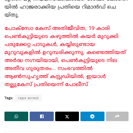
യി​ൽ ഹാ​ജ​രാ​ക്കി​യ പ്ര​തി​യെ റി​മാ​ൻ​ഡ് ചെ​
യ്തു.
പോക്സോ കേസ് അതിജീവിത, 19 കാരി
പെൺകുട്ടിയുടെ കഴുത്തിൽ കയർ മുറുക്കി
പരുക്കേറ്റ പാടുകൾ, കയ്യിലുണ്ടായ
മുറുവുകളിൽ ഉറുമ്പരിക്കുന്നു, കണ്ടെത്തിയത്
അർദ്ധ ന​ഗ്നയിയായി, പെൺകുട്ടിയുടെ നില
അതീവ ​ഗുരുതരം… സംഭവത്തിൽ
ആൺസുഹൃത്ത് കസ്റ്റഡിയിൽ, ഇയാൾ
തല്ലുകേസ് പ്രതിയെന്ന് പോലീസ്
Tags:
rape arrest