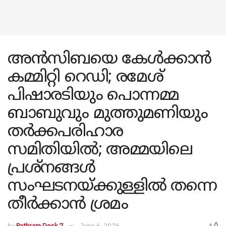
അൻസിബയെ കേൾക്കാൻ
കമ്മിറ്റി റെഡി; രമേശ്‌
പിഷാരടിയും പൊന്നമ്മ
ബാബുവും മുത്തുമണിയും
തർക്കപരിഹാര
സമിതിയിൽ; അമ്മയിലെ
പ്രശ്നങ്ങൾ
സംഘടനയ്ക്കുള്ളിൽ തന്നെ
തീർക്കാൻ ശ്രമം
A
by
Pathram Desk 7
June 6, 2026