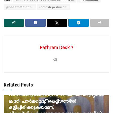
ponnamma babu
remesh pisharadi
Pathram Desk 7
BREAKING NEWS
Related Posts
വിദ്യാർത്ഥി സമരവുമായി ബന്ധപ്പെട്ട
വിഷയങ്ങളിൽ മറുപടി പറയാതെ ആഭ്യന്തര
മന്ത്രി പാർലമെന്റ് കെട്ടിടത്തിൽ
ഒളിച്ചിരിക്കുകയാണ്,