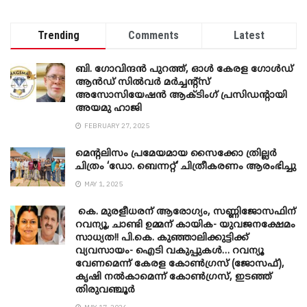
Trending
Comments
Latest
ബി. ​ഗോവിന്ദൻ പുറത്ത്, ഓൾ കേരള ഗോൾഡ്
ആൻഡ് സിൽവർ മർച്ചന്റ്സ്
അസോസിയേഷൻ ആക്ടിംഗ് പ്രസിഡന്റായി
അയമു ഹാജി
FEBRUARY 27, 2025
മെന്‍റലിസം പ്രമേയമായ സൈക്കോ ത്രില്ലർ
ചിത്രം ‘ഡോ. ബെന്നറ്റ്’ ചിത്രീകരണം ആരംഭിച്ചു
MAY 1, 2025
കെ. മുരളീധരന് ആരോഗ്യം, സണ്ണിജോസഫിന്
റവന്യൂ, ചാണ്ടി ഉമ്മന് കായിക- യുവജനക്ഷേമം
സാധ്യത!! പി.കെ. കുഞ്ഞാലിക്കുട്ടിക്ക്
വ്യവസായം- ഐടി വകുപ്പുകൾ… റവന്യൂ
വേണമെന്ന് കേരള കോൺഗ്രസ് (ജോസഫ്),
കൃഷി നൽകാമെന്ന് കോൺഗ്രസ്, ഇടഞ്ഞ്
തിരുവഞ്ചൂർ