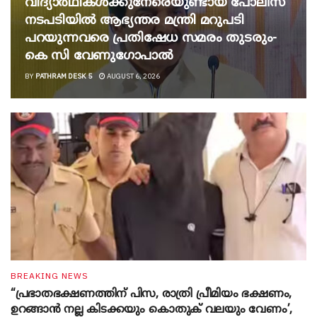
വിദ്യാർഥികൾക്കുനേരെയുണ്ടായ പോലീസ്
നടപടിയിൽ ആഭ്യന്തര മന്ത്രി മറുപടി
പറയുന്നവരെ പ്രതിഷേധ സമരം തുടരും-
കെ സി വേണു​ഗോപാൽ
BY
PATHRAM DESK 5
AUGUST 6, 2026
BREAKING NEWS
“പ്രഭാതഭക്ഷണത്തിന് പിസ, രാത്രി പ്രീമിയം ഭക്ഷണം,
ഉറങ്ങാന്‍ നല്ല കിടക്കയും കൊതുക് വലയും വേണം’,