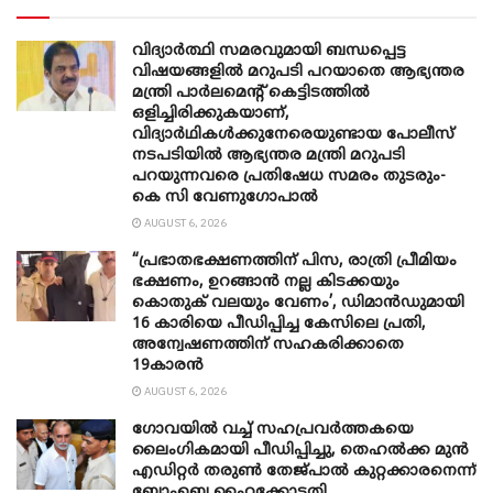
വിദ്യാർത്ഥി സമരവുമായി ബന്ധപ്പെട്ട
വിഷയങ്ങളിൽ മറുപടി പറയാതെ ആഭ്യന്തര
മന്ത്രി പാർലമെന്റ് കെട്ടിടത്തിൽ
ഒളിച്ചിരിക്കുകയാണ്,
വിദ്യാർഥികൾക്കുനേരെയുണ്ടായ പോലീസ്
നടപടിയിൽ ആഭ്യന്തര മന്ത്രി മറുപടി
പറയുന്നവരെ പ്രതിഷേധ സമരം തുടരും-
കെ സി വേണു​ഗോപാൽ
AUGUST 6, 2026
“പ്രഭാതഭക്ഷണത്തിന് പിസ, രാത്രി പ്രീമിയം
ഭക്ഷണം, ഉറങ്ങാന്‍ നല്ല കിടക്കയും
കൊതുക് വലയും വേണം’, ഡിമാന്‍ഡുമായി
16 കാരിയെ പീഡിപ്പിച്ച കേസിലെ പ്രതി,
അന്വേഷണത്തിന് സഹകരിക്കാതെ
19കാരന്‍
AUGUST 6, 2026
ഗോവയിൽ വച്ച് സഹപ്രവര്‍ത്തകയെ
ലൈംഗികമായി പീഡിപ്പിച്ചു, തെഹൽക്ക മുൻ
എഡിറ്റർ തരുൺ തേജ്പാൽ കുറ്റക്കാരനെന്ന്
ബോംബെ ഹൈക്കോടതി