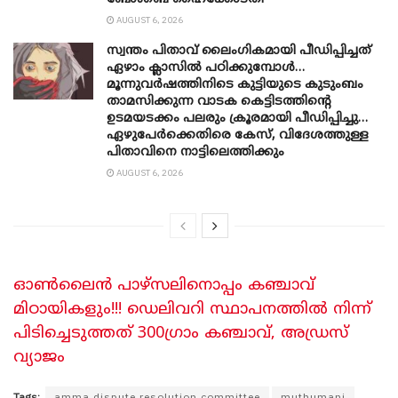
AUGUST 6, 2026
സ്വന്തം പിതാവ് ലൈം​ഗികമായി പീഡിപ്പിച്ചത്
ഏഴാം ക്ലാസിൽ പഠിക്കുമ്പോൾ…
മൂന്നുവർഷത്തിനിടെ കുട്ടിയുടെ കുടുംബം
താമസിക്കുന്ന വാടക കെട്ടിടത്തിന്റെ
ഉടമയടക്കം പലരും ക്രൂരമായി പീഡിപ്പിച്ചു…
ഏഴുപേർക്കെതിരെ കേസ്, വിദേശത്തുള്ള
പിതാവിനെ നാട്ടിലെത്തിക്കും
AUGUST 6, 2026
ഓണ്‍ലൈന്‍ പാഴ്സലിനൊപ്പം കഞ്ചാവ്
മിഠായികളും!!! ഡെലിവറി സ്ഥാപനത്തില്‍ നിന്ന്
പിടിച്ചെടുത്തത് 300ഗ്രാം കഞ്ചാവ്, അഡ്രസ്
വ്യാജം
Tags:
amma dispute resolution committee
muthumani