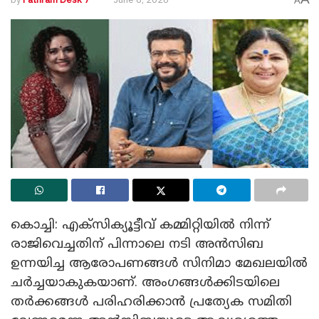
A
കൊച്ചി: എക്സിക്യൂട്ടീവ് കമ്മിറ്റിയിൽ നിന്ന്
രാജിവെച്ചതിന് പിന്നാലെ നടി അൻസിബ
ഉന്നയിച്ച ആരോപണങ്ങൾ സിനിമാ മേഖലയിൽ
ചർച്ചയാകുകയാണ്. അംഗങ്ങൾക്കിടയിലെ
തർക്കങ്ങൾ പരിഹരിക്കാൻ പ്രത്യേക സമിതി