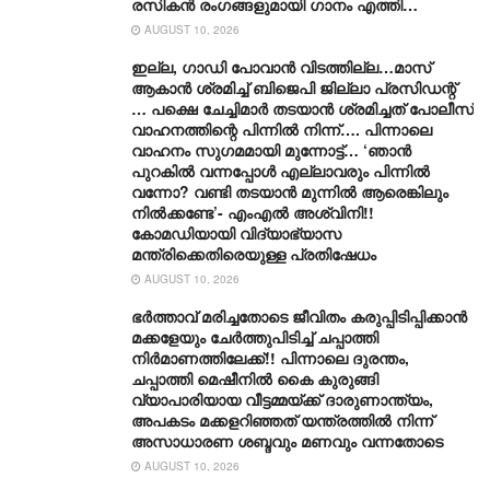
രസികൻ രംഗങ്ങളുമായി ഗാനം എത്തി…
AUGUST 10, 2026
ഇല്ല, ​ഗാഡി പോവാൻ വിടത്തില്ല…മാസ്
ആകാൻ ശ്രമിച്ച് ബിജെപി ജില്ലാ പ്രസിഡന്റ്
… പക്ഷെ ചേച്ചിമാർ തടയാൻ ശ്രമിച്ചത് പോലീസ്
വാഹനത്തിന്റെ പിന്നിൽ നിന്ന്…. പിന്നാലെ
വാഹനം സു​ഗമമായി മുന്നോട്ട്… ‘ഞാൻ
പുറകിൽ വന്നപ്പോൾ എല്ലാവരും പിന്നിൽ
വന്നോ? വണ്ടി തടയാൻ മുന്നിൽ ആരെങ്കിലും
നിൽക്കണ്ടേ’- എംഎൽ അശ്വിനി!!
കോമഡിയായി വിദ്യാഭ്യാസ
മന്ത്രിക്കെതിരെയുള്ള പ്രതിഷേധം
AUGUST 10, 2026
ഭർത്താവ് മരിച്ചതോടെ ജീവിതം കരുപ്പിടിപ്പിക്കാൻ
മക്കളേയും ചേർത്തുപിടിച്ച് ചപ്പാത്തി
നിർമാണത്തിലേക്ക്!! പിന്നാലെ ദുരന്തം,
ചപ്പാത്തി മെഷീനിൽ കൈ കുരുങ്ങി
വ്യാപാരിയായ വീട്ടമ്മയ്ക്ക് ദാരുണാന്ത്യം,
അപകടം മക്കളറിഞ്ഞത് യന്ത്രത്തിൽ നിന്ന്
അസാധാരണ ശബ്ദവും മണവും വന്നതോടെ
AUGUST 10, 2026