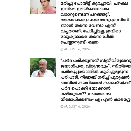
മരിച്ചു പോയിട്ട് കുറച്ചായി, പക്ഷെ
ഇവിടെ ഇടയ്‌ക്കൊക്കെ
വരാറുണ്ടെന്ന് പറഞ്ഞു”,
ആത്മാക്കളെ കാണാനുള്ള സിദ്ധി
ഞാന്‍ തന്നെ വേണ്ടാ എന്ന്
വച്ചതാണ്, പേടിച്ചിട്ടല്ല, ഇവിടെ
മനുഷ്യന്മാരെ തന്നെ ഡീല്‍
ചെയ്യാനുണ്ട്- ലെന
AUGUST 6, 2026
“പർദ ധരിക്കുന്നത് സ്ത്രീവിരുദ്ധവ
ജനാധിപത്യ വിരുദ്ധവും”, സ്ത്രീയ
കരിങ്കുപ്പായത്തിൽ കുഴിച്ചുമൂടുന്ന
പരിപാടി, നിഖാബ് ധരിച്ച് പുരുഷൻ
ബസിൽ കയറിയാൽ കണ്ടക്ടർക്ക്
പർദ പൊക്കി നോക്കാന്‍
കഴിയുമോ?? ഇതൊക്കെ
നിരോധിക്കണം- എംഎന്‍ കാരശ്ശേ
AUGUST 6, 2026