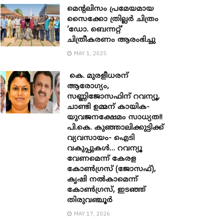
മെന്‍റലിസം പ്രമേയമായ
സൈക്കോ ത്രില്ലർ ചിത്രം
‘ഡോ. ബെന്നറ്റ്’
ചിത്രീകരണം ആരംഭിച്ചു
MAY 1, 2025
കെ. മുരളീധരന്
ആരോഗ്യം,
സണ്ണിജോസഫിന് റവന്യൂ,
ചാണ്ടി ഉമ്മന് കായിക-
യുവജനക്ഷേമം സാധ്യത!!
പി.കെ. കുഞ്ഞാലിക്കുട്ടിക്ക്
വ്യവസായം- ഐടി
വകുപ്പുകൾ… റവന്യൂ
വേണമെന്ന് കേരള
കോൺഗ്രസ് (ജോസഫ്),
കൃഷി നൽകാമെന്ന്
കോൺഗ്രസ്, ഇടഞ്ഞ്
തിരുവഞ്ചൂർ
MAY 17, 2026