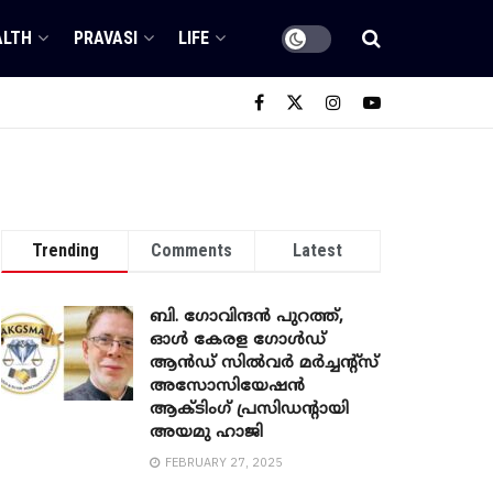
ALTH
PRAVASI
LIFE
Trending
Comments
Latest
ബി. ​ഗോവിന്ദൻ പുറത്ത്,
ഓൾ കേരള ഗോൾഡ്
ആൻഡ് സിൽവർ മർച്ചന്റ്സ്
അസോസിയേഷൻ
ആക്ടിംഗ് പ്രസിഡന്റായി
അയമു ഹാജി
FEBRUARY 27, 2025