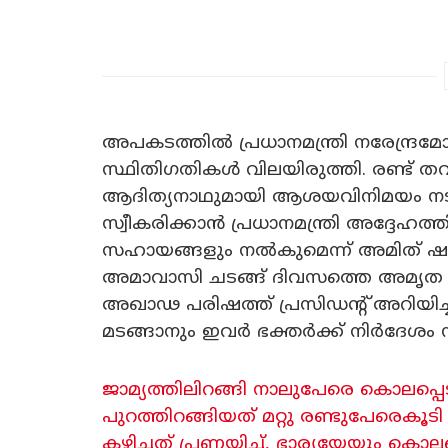
അപകടത്തിൽ പ്രധാനമന്ത്രി നരേന്ദ്രമോദ
സ്ഥിതിഗതികൾ വിലയിരുത്തി. രണ്ട് തവണ
ആദിത്യനാഥുമായി ആശയവിനിമയം നട
സ്വീകരിക്കാൻ പ്രധാനമന്ത്രി അദ്ദേഹത
സഹായങ്ങളും നൽകുമെന്ന് അമിത് ഷായ
അമാവാസി ​ചടങ്ങ് ദിവസത്തെ അമൃത 
അഖാഢ പരിഷത്ത് പ്രസിഡന്റ് അറിയിച്
മടങ്ങാനും ഇവർ ഭക്തർക്ക് നിർദേശം നൽ
ജാമ്യത്തിലിറങ്ങി നാലുപേരെ കൊലപ്പെടു
പുറത്തിറങ്ങിയത് മറ്റു രണ്ടുപേരെക
കഴിച്ചത് പ്രണയിച്ച്, ഭാര്യയേയും കൊല