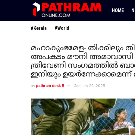
HOME
N
#Kerala
#World
മഹാകുംഭമേള- തിക്കിലും തിര
അപകടം മൗനി അമാവാസി 
ത്രിവേണി സംഗമത്തിൽ ബാര
ഇനിയും ഉയർന്നേക്കാമെന്ന് റി
by
pathram desk 5
January 29, 2025