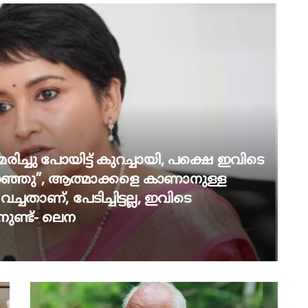
ട്, മരിച്ചു പോയിട്ട് കുറച്ചായി, പക്ഷെ ഇവിടെ
പറഞ്ഞു”, ആത്മാക്കളെ കാണാനുള്ള
്ചതാണ്, പേടിച്ചിട്ടല്ല, ഇവിടെ
നുണ്ട്- ലെന