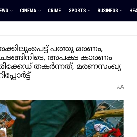
EWS
CINEMA
CRIME
SPORTS
BUSINESS
HE
ക്കിലുംപെട്ട് പത്തു മരണം,
ചടങ്ങിനിടെ, അപകട കാരണം
ിക്കേഡ് തകർന്നത്, മരണസംഖ്യ
പ്പോർട്ട്
A
A