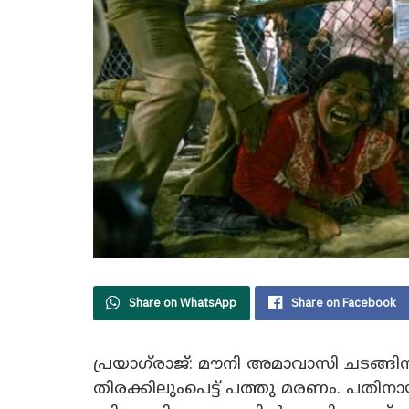
Share on WhatsApp
Share on Facebook
പ്രയാഗ്‌രാജ്‌: മൗനി അമാവാസി ചടങ്ങ
തിരക്കിലുംപെട്ട് പത്തു മരണം. പതി