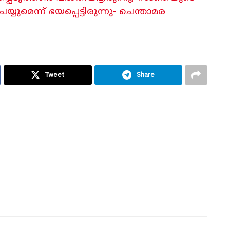
െന്ന് ഭയപ്പെട്ടിരുന്നു- ചെന്താമര
Tweet
Share