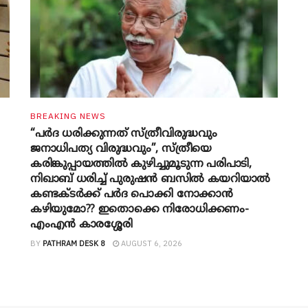
BREAKING NEWS
“പർദ ധരിക്കുന്നത് സ്ത്രീവിരുദ്ധവും
ജനാധിപത്യ വിരുദ്ധവും”, സ്ത്രീയെ
കരിങ്കുപ്പായത്തിൽ കുഴിച്ചുമൂടുന്ന പരിപാടി,
നിഖാബ് ധരിച്ച് പുരുഷൻ ബസിൽ കയറിയാൽ
കണ്ടക്ടർക്ക് പർദ പൊക്കി നോക്കാന്‍
കഴിയുമോ?? ഇതൊക്കെ നിരോധിക്കണം-
എംഎന്‍ കാരശ്ശേരി
BY
PATHRAM DESK 8
AUGUST 6, 2026