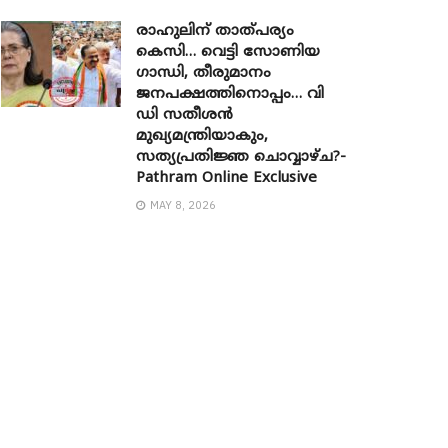
രാഹുലിന് താത്പര്യം
കെസി… വെട്ടി സോണിയ ​
ഗാന്ധി, തീരുമാനം
ജനപക്ഷത്തിനൊപ്പം… വി
ഡി സതീശൻ
മുഖ്യമന്ത്രിയാകും,
സത്യപ്രതിജ്ഞ ചൊവ്വാഴ്ച?-
Pathram Online Exclusive
MAY 8, 2026