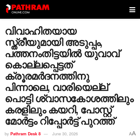
വിവാഹിതയായ
സ്ത്രീയുമായി അടുപ്പം,
പത്തനംതിട്ടയില്‍ യുവാവ്
കൊല്ലപ്പെട്ടത്
ക്രൂരമര്‍ദനത്തിനു
പിന്നാലെ, വാരിയെല്ല്
പൊട്ടി ശ്വാസകോശത്തിലും
കരളിലും കയറി, പോസ്റ്റ്
മോര്‍ട്ടം റിപ്പോര്‍ട്ട് പുറത്ത്
A
by
Pathram Desk 8
June 30, 2026
A