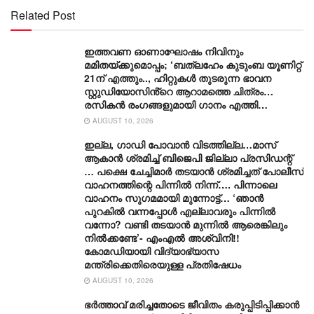
Related Post
ഇത്തവണ ഓണാഘോഷം നിവിനും
മമിതയ്ക്കുമൊപ്പം; ‘ബത്‍ലഹേം കുടുംബ യൂണിറ്റ്
21ന് എത്തും.., ഹിറ്റുകൾ തുടരുന്ന ഭാവന
സ്റ്റുഡിയോസിൻ്റെ ആറാമത്തെ ചിത്രം…
രസികൻ രംഗങ്ങളുമായി ഗാനം എത്തി…
AUGUST 10, 2026
ഇല്ല, ​ഗാഡി പോവാൻ വിടത്തില്ല…മാസ്
ആകാൻ ശ്രമിച്ച് ബിജെപി ജില്ലാ പ്രസിഡന്റ്
… പക്ഷെ ചേച്ചിമാർ തടയാൻ ശ്രമിച്ചത് പോലീസ്
വാഹനത്തിന്റെ പിന്നിൽ നിന്ന്…. പിന്നാലെ
വാഹനം സു​ഗമമായി മുന്നോട്ട്… ‘ഞാൻ
പുറകിൽ വന്നപ്പോൾ എല്ലാവരും പിന്നിൽ
വന്നോ? വണ്ടി തടയാൻ മുന്നിൽ ആരെങ്കിലും
നിൽക്കണ്ടേ’- എംഎൽ അശ്വിനി!!
കോമഡിയായി വിദ്യാഭ്യാസ
മന്ത്രിക്കെതിരെയുള്ള പ്രതിഷേധം
AUGUST 10, 2026
ഭർത്താവ് മരിച്ചതോടെ ജീവിതം കരുപ്പിടിപ്പിക്കാൻ