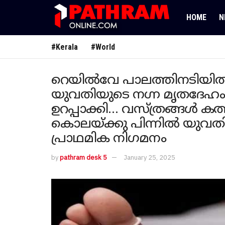
HOME
N
#Kerala
#World
റെയിൽവേ പാലത്തിനടിയിൽ
യുവതിയുടെ ന​ഗ്ന മൃതദേഹം,
ഉറപ്പാക്കി… വസ്ത്രങ്ങൾ ക
കൊലയ്ക്കു പിന്നിൽ യുവതി
പ്രാഥമിക നി​ഗമനം
by
pathram desk 5
January 25, 2025