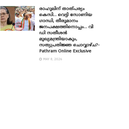
രാഹുലിന് താത്പര്യം
കെസി… വെട്ടി സോണിയ ​
ഗാന്ധി, തീരുമാനം
ജനപക്ഷത്തിനൊപ്പം… വി
ഡി സതീശൻ
മുഖ്യമന്ത്രിയാകും,
സത്യപ്രതിജ്ഞ ചൊവ്വാഴ്ച?-
Pathram Online Exclusive
MAY 8, 2026