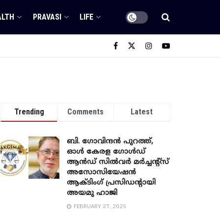
ALTH
PRAVASI
LIFE
Trending
Comments
Latest
ബി. ​ഗോവിന്ദൻ പുറത്ത്,
ഓൾ കേരള ഗോൾഡ്
ആൻഡ് സിൽവർ മർച്ചന്റ്സ്
അസോസിയേഷൻ
ആക്ടിംഗ് പ്രസിഡന്റായി
അയമു ഹാജി
FEBRUARY 27, 2025