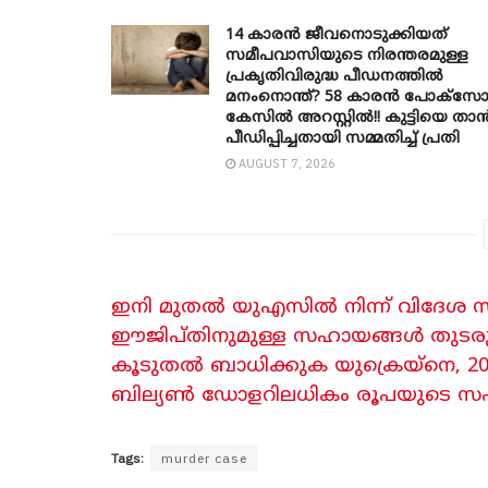
14 കാരൻ ജീവനൊടുക്കിയത്
സമീപവാസിയുടെ നിരന്തരമുള്ള
പ്രകൃതിവിരുദ്ധ പീഡനത്തിൽ
മനംനൊന്ത്? 58 കാരൻ പോക്സ
കേസിൽ അറസ്റ്റിൽ!! കുട്ടിയെ താ
പീഡിപ്പിച്ചതായി സമ്മതിച്ച് പ്രതി
AUGUST 7, 2026
ഇനി മുതൽ യുഎസിൽ നിന്ന് വിദേശ സഹ
ഈജിപ്തിനുമുള്ള സഹായങ്ങൾ തുടരും, 
കൂടുതൽ ബാധിക്കുക യുക്രെയ്നെ, 20
ബില്യൺ ഡോളറിലധികം രൂപയുടെ 
Tags:
murder case