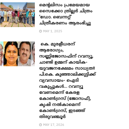
മെന്‍റലിസം പ്രമേയമായ
സൈക്കോ ത്രില്ലർ ചിത്രം
‘ഡോ. ബെന്നറ്റ്’
ചിത്രീകരണം ആരംഭിച്ചു
MAY 1, 2025
കെ. മുരളീധരന്
ആരോഗ്യം,
സണ്ണിജോസഫിന് റവന്യൂ,
ചാണ്ടി ഉമ്മന് കായിക-
യുവജനക്ഷേമം സാധ്യത!!
പി.കെ. കുഞ്ഞാലിക്കുട്ടിക്ക്
വ്യവസായം- ഐടി
വകുപ്പുകൾ… റവന്യൂ
വേണമെന്ന് കേരള
കോൺഗ്രസ് (ജോസഫ്),
കൃഷി നൽകാമെന്ന്
കോൺഗ്രസ്, ഇടഞ്ഞ്
തിരുവഞ്ചൂർ
MAY 17, 2026