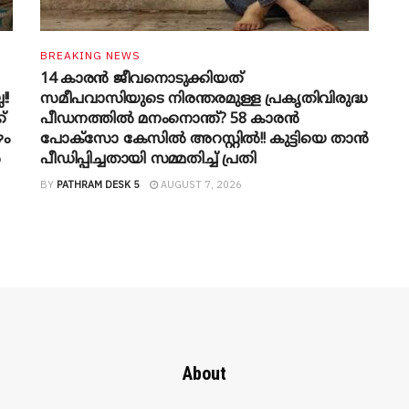
BREAKING NEWS
14 കാരൻ ജീവനൊടുക്കിയത്
!!
സമീപവാസിയുടെ നിരന്തരമുള്ള പ്രകൃതിവിരുദ്ധ
്
പീഡനത്തിൽ മനംനൊന്ത്? 58 കാരൻ
ഴം
പോക്സോ കേസിൽ അറസ്റ്റിൽ!! കുട്ടിയെ താൻ
ൾ
പീഡിപ്പിച്ചതായി സമ്മതിച്ച് പ്രതി
BY
PATHRAM DESK 5
AUGUST 7, 2026
About