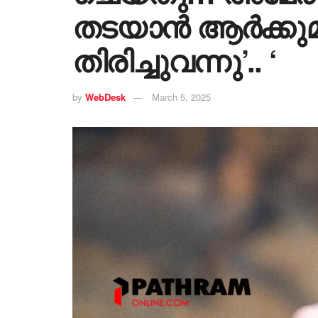
തടയാൻ ആർക്കുമാക
തിരിച്ചുവന്നു’.. ‘
by
WebDesk
March 5, 2025