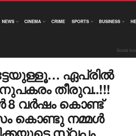
NEWS
CINEMA
CRIME
SPORTS
BUSINESS
H
Social ic
ട്ടേയുള്ളൂ… ഏപ്രിൽ
ുപകരം തീരുവ..!!!
 8 വർഷം കൊണ്ട്
ം കൊണ്ടു നമ്മൾ
്കയുടെ സ്വപ്നം