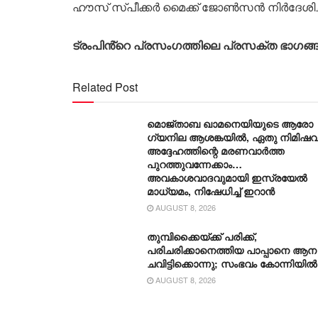
ഹൗസ് സ്പീക്കർ മൈക്ക് ജോൺസൻ നിർദേശിച്
ട്രംപിൻ്റെ പ്രസം​ഗത്തിലെ പ്രസക്ത ഭാ​ഗങ്
Related Post
മൊജ്താബ ഖാമനെയിയുടെ ആരോ​
ഗ്യനില ആശങ്കയിൽ, ഏതു നിമിഷവ
അദ്ദേഹത്തിന്റെ മരണവാർത്ത
പുറത്തുവന്നേക്കാം…
അവകാശവാദവുമായി ഇസ്രയേൽ
മാധ്യമം, നിഷേധിച്ച് ഇറാൻ
AUGUST 8, 2026
തുമ്പിക്കൈയ്ക്ക് പരിക്ക്,
പരിചരിക്കാനെത്തിയ പാപ്പാനെ ആന
ചവിട്ടിക്കൊന്നു; സംഭവം കോന്നിയിൽ
AUGUST 8, 2026