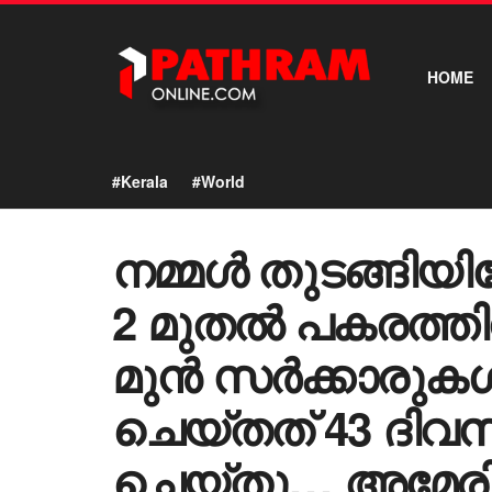
HOME
#Kerala
#World
നമ്മൾ തുടങ്ങിയി
2 മുതൽ പകരത്തിന
മുൻ സർക്കാരുകൾ
ചെയ്തത് 43 ദിവസ
ചെയ്തു… അമേരിക