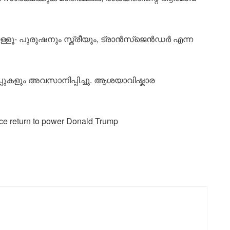
ള്ളൂ- പുരുഷനും സ്ത്രീയും, ട്രാൻസ്ജെൻഡർ എന്ന
ുകളും അവസാനിപ്പിച്ചു. ആശയാവിഷ്കാര
ince return to power Donald Trump