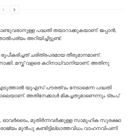
ുവരാനുള്ള പദ്ധതി തയാറാക്കുകയാണ്. ജപ്പാൻ,
പര്യം അറിയിച്ചിട്ടുണ്ട്.
 രൂപീകരിച്ചത് ചരിത്രപരമായ തീരുമാനമാണ്.
്കി. മസ്ക് വളരെ കഠിനാധ്വാനിയാണ്, അതിനു
ുത്താൽ യുഎസ് പൗരത്വം നേടാമെന്ന പദ്ധതി
ലെയാണ്. അതിനേക്കാൾ മികച്ചതുമാണെന്നും ട്രംപ്
പുകൾ, ഓവർടൈം, മുതിർന്നവർക്കുള്ള സാമൂഹിക സുരക്ഷാ
ി. രാജ്യം മുൻപു കണ്ടിട്ടില്ലാത്തവിധം വാഹനവിപണി