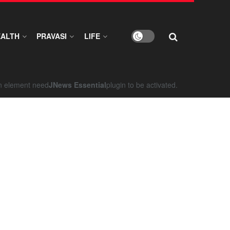
EALTH
PRAVASI
LIFE
on element need
JNews Essential
plugin to be activated.