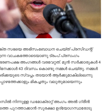
്ത സഭയെ അഭിസംബോധന ചെയ്ത് പ്രസിഡന്റ്
’ എന്ന വാചകത്തോടെയാണു ട്രംപ് പ്രസംഗം
 ഭരണപക്ഷ അംഗങ്ങൾ വരവേറ്റത്. മുൻ സർക്കാരുകൾ 4
ക്കാൾ 43 ദിവസം കൊണ്ടു നമ്മൾ ചെയ്തു. നമ്മൾ
അമേരിക്കയുടെ സ്വപ്നം തടയാൻ ആർക്കുമാകില്ലെന്നു
പോഴത്തേക്കാളും മികച്ചതും വലുതുമായെന്നും
്സസിൽ നിന്നുള്ള ഡമോക്രാറ്റ് അംഗം അൽ ഗ്രീൻ
േഹത്തെ പുറത്താക്കാൻ സുരക്ഷാ ഉദ്യോഗസ്ഥരോടു