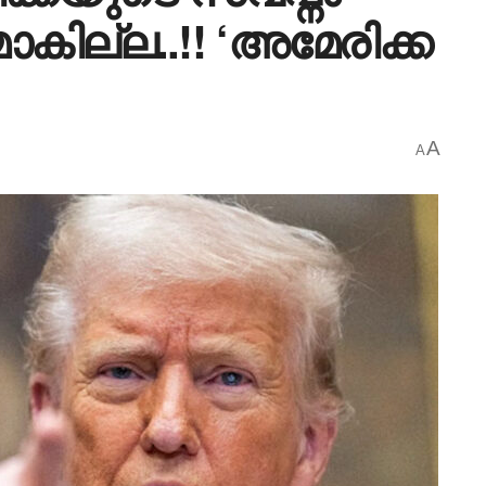
ില്ല..!! ‘അമേരിക്ക
A
A