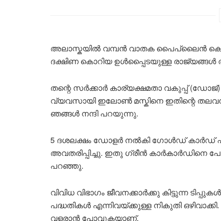
അലാസ്കയിൽ വമ്പൻ വാതക പൈപ്‌ലൈൻ കൊണ്ട
ദക്ഷിണ കൊറിയ ഉൾപ്പെെടയുള്ള രാജ്യങ്ങൾ താൽ
തന്റെ സർക്കാർ കാര്യക്ഷമതാ വകുപ്പ് (ഡോജ്)
വ്യവസായി ഇലോൺ മസ്കിനെ ഇതിന്റെ തലവനാക
‍ഞങ്ങൾ നന്ദി പറയുന്നു.
5 ദശലക്ഷം ഡോളർ നൽകി ഗോൾഡ് കാർഡ് എട
അവതരിപ്പിച്ചു. ഇതു ഗ്രീൻ കാർകാർഡിനെ പോ
പറഞ്ഞു.
വിവിധ വിഭാഗം ജീവനക്കാർക്കു കിട്ടുന്ന ടിപ്
പദ്ധതികൾ എന്നിവയ്ക്കുള്ള നികുതി ഒഴിവാക്ക
വളരാൻ പോവുകയാണ്.