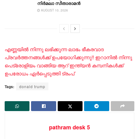
നിർമലാ സീതാരാമൻ
AUGUST 10, 2026
എണ്ണയിൽ നിന്നു ലഭിക്കുന്ന ലാഭം ഭീകരവാദ
പ്രവർത്തനങ്ങൾക്ക് ഉപയോ​ഗിക്കുന്നു!! ഇറാനിൽ നിന്നു
പെട്രോളിയം വാങ്ങിയ ആറ് ഇന്ത്യൻ കമ്പനികൾക്ക്
ഉപരോധം ഏർപ്പെടുത്തി ട്രംപ്
Tags:
donald trump
pathram desk 5