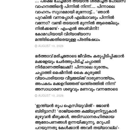
… പക്ഷെ ചേച്ചിമാർ തടയാൻ ശ്രമിച്ചത് പോലീസ്
വാഹനത്തിന്റെ പിന്നിൽ നിന്ന്…. പിന്നാലെ
വാഹനം സു​ഗമമായി മുന്നോട്ട്… ‘ഞാൻ
പുറകിൽ വന്നപ്പോൾ എല്ലാവരും പിന്നിൽ
വന്നോ? വണ്ടി തടയാൻ മുന്നിൽ ആരെങ്കിലും
നിൽക്കണ്ടേ’- എംഎൽ അശ്വിനി!!
കോമഡിയായി വിദ്യാഭ്യാസ
മന്ത്രിക്കെതിരെയുള്ള പ്രതിഷേധം
AUGUST 10, 2026
ഭർത്താവ് മരിച്ചതോടെ ജീവിതം കരുപ്പിടിപ്പിക്കാൻ
മക്കളേയും ചേർത്തുപിടിച്ച് ചപ്പാത്തി
നിർമാണത്തിലേക്ക്!! പിന്നാലെ ദുരന്തം,
ചപ്പാത്തി മെഷീനിൽ കൈ കുരുങ്ങി
വ്യാപാരിയായ വീട്ടമ്മയ്ക്ക് ദാരുണാന്ത്യം,
അപകടം മക്കളറിഞ്ഞത് യന്ത്രത്തിൽ നിന്ന്
അസാധാരണ ശബ്ദവും മണവും വന്നതോടെ
AUGUST 10, 2026
‘ഇന്ത്യൻ രൂപ ഐസിയുവിൽ’- ജോൺ
ബ്രിട്ടാസ്!! ‘രാജ്യത്തെ കമ്മ്യൂണിസ്റ്റുകാർ
മുഴുവൻ ഭീരുക്കൾ, അടിസ്ഥാനരഹിതമായ
ആരോപണങ്ങൾ ഉന്നയിക്കുന്നു, മറുപടി
പറയുന്നതു കേൾക്കാൻ അവർ തയ്യാറല്ല’-